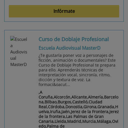
Infórmate
Curso de Doblaje Profesional
Escuela Audiovisual MasterD
¿Te gustaría poner voz a personajes de
ficción, animación o documentales? Este
Curso de Doblaje Profesional te prepara
para ello. Aprenderás técnicas de
interpretación vocal, sincronía, ritmo,
dicción y textura de voz. La
formaci&oacut...
,A
Coruña,Alcorcón,Alicante,Almería,Barcelo
na,Bilbao,Burgos,Castelló,Ciudad
Real,Córdoba,Donostia,Girona,Granada,H
uelva,Iruña,Jaén,Jerez de la Frontera,Jerez
de la frontera,Las Palmas de Gran
Canaria,Lleida,Madrid,Murcia,Málaga,Ovi
edo,Palma de