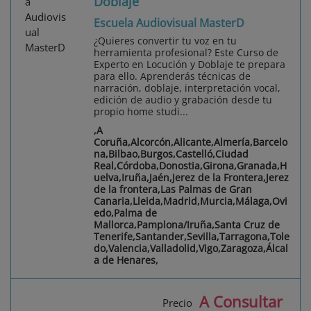
Doblaje
Escuela Audiovisual MasterD
¿Quieres convertir tu voz en tu
herramienta profesional? Este Curso de
Experto en Locución y Doblaje te prepara
para ello. Aprenderás técnicas de
narración, doblaje, interpretación vocal,
edición de audio y grabación desde tu
propio home studi...
,A
Coruña,Alcorcón,Alicante,Almería,Barcelo
na,Bilbao,Burgos,Castelló,Ciudad
Real,Córdoba,Donostia,Girona,Granada,H
uelva,Iruña,Jaén,Jerez de la Frontera,Jerez
de la frontera,Las Palmas de Gran
Canaria,Lleida,Madrid,Murcia,Málaga,Ovi
edo,Palma de
Mallorca,Pamplona/Iruña,Santa Cruz de
Tenerife,Santander,Sevilla,Tarragona,Tole
do,Valencia,Valladolid,Vigo,Zaragoza,Álcal
a de Henares,
A Consultar
Precio