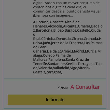
digitalizado y con un mayor consumo de
contenidos digitales cada día, el
comunicar desde el punto de vista visual
(bien sea con imágene...
A Coruña,Albacete,Alcalá de
Henares,Alcorcón,Alicante,Almería,Badajo
z,Barcelona,Bilbao,Burgos,Castelló,Ciuda
d
Real,Córdoba,Donostia,Girona,Granada,H
uelva,Jaén,Jerez de la Frontera,Las Palmas
de Gran
Canaria,Lleida,Logroño,Madrid,Murcia,M
álaga,Oviedo,Palma de
Mallorca,Pamplona,Santa Cruz de
Tenerife,Santander,Sevilla,Tarragona,Tole
do,Valencia,Valladolid,Vigo,Vitoria-
Gasteiz,Zaragoza,
A Consultar
Precio
Infórmate