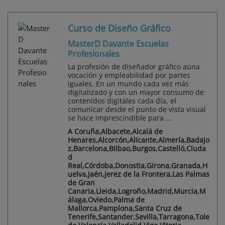
Curso de Diseño Gráfico
MasterD Davante Escuelas
Profesionales
La profesión de diseñador gráfico aúna
vocación y empleabilidad por partes
iguales. En un mundo cada vez más
digitalizado y con un mayor consumo de
contenidos digitales cada día, el
comunicar desde el punto de vista visual
se hace imprescindible para ...
A Coruña,Albacete,Alcalá de
Henares,Alcorcón,Alicante,Almería,Badajo
z,Barcelona,Bilbao,Burgos,Castelló,Ciuda
d
Real,Córdoba,Donostia,Girona,Granada,H
uelva,Jaén,Jerez de la Frontera,Las Palmas
de Gran
Canaria,Lleida,Logroño,Madrid,Murcia,M
álaga,Oviedo,Palma de
Mallorca,Pamplona,Santa Cruz de
Tenerife,Santander,Sevilla,Tarragona,Tole