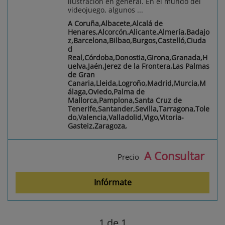
ilustración en general. En el mundo del
videojuego, algunos ...
A Coruña,Albacete,Alcalá de
Henares,Alcorcón,Alicante,Almería,Badajo
z,Barcelona,Bilbao,Burgos,Castelló,Ciuda
d
Real,Córdoba,Donostia,Girona,Granada,H
uelva,Jaén,Jerez de la Frontera,Las Palmas
de Gran
Canaria,Lleida,Logroño,Madrid,Murcia,M
álaga,Oviedo,Palma de
Mallorca,Pamplona,Santa Cruz de
Tenerife,Santander,Sevilla,Tarragona,Tole
do,Valencia,Valladolid,Vigo,Vitoria-
Gasteiz,Zaragoza,
A Consultar
Precio
Infórmate
1
de 1