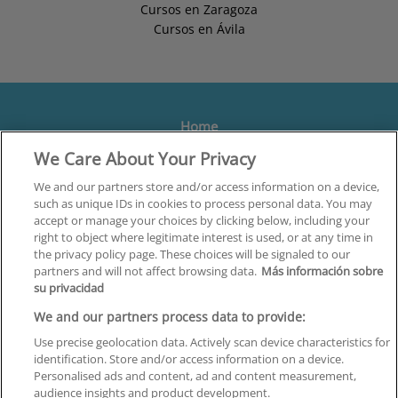
Cursos en Zaragoza
Cursos en Ávila
Home
We Care About Your Privacy
Formación
Centros
We and our partners store and/or access information on a device,
such as unique IDs in cookies to process personal data. You may
Orientación
accept or manage your choices by clicking below, including your
right to object where legitimate interest is used, or at any time in
Quiénes somos
the privacy policy page. These choices will be signaled to our
partners and will not affect browsing data.
Más información sobre
Contacta
su privacidad
Aviso Legal
We and our partners process data to provide:
Política de Privacidad
Use precise geolocation data. Actively scan device characteristics for
identification. Store and/or access information on a device.
Política de Cookies
Personalised ads and content, ad and content measurement,
audience insights and product development.
Canal Ético