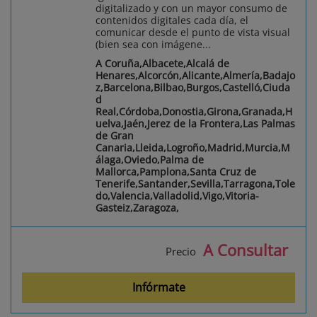
digitalizado y con un mayor consumo de
contenidos digitales cada día, el
comunicar desde el punto de vista visual
(bien sea con imágene...
A Coruña,Albacete,Alcalá de
Henares,Alcorcón,Alicante,Almería,Badajo
z,Barcelona,Bilbao,Burgos,Castelló,Ciuda
d
Real,Córdoba,Donostia,Girona,Granada,H
uelva,Jaén,Jerez de la Frontera,Las Palmas
de Gran
Canaria,Lleida,Logroño,Madrid,Murcia,M
álaga,Oviedo,Palma de
Mallorca,Pamplona,Santa Cruz de
Tenerife,Santander,Sevilla,Tarragona,Tole
do,Valencia,Valladolid,Vigo,Vitoria-
Gasteiz,Zaragoza,
A Consultar
Precio
Infórmate