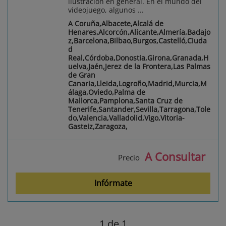
ilustración en general. En el mundo del
videojuego, algunos ...
A Coruña,Albacete,Alcalá de
Henares,Alcorcón,Alicante,Almería,Badajo
z,Barcelona,Bilbao,Burgos,Castelló,Ciuda
d
Real,Córdoba,Donostia,Girona,Granada,H
uelva,Jaén,Jerez de la Frontera,Las Palmas
de Gran
Canaria,Lleida,Logroño,Madrid,Murcia,M
álaga,Oviedo,Palma de
Mallorca,Pamplona,Santa Cruz de
Tenerife,Santander,Sevilla,Tarragona,Tole
do,Valencia,Valladolid,Vigo,Vitoria-
Gasteiz,Zaragoza,
A Consultar
Precio
Infórmate
1
de 1