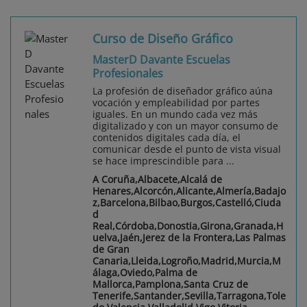
Curso de Diseño Gráfico
MasterD Davante Escuelas
Profesionales
La profesión de diseñador gráfico aúna
vocación y empleabilidad por partes
iguales. En un mundo cada vez más
digitalizado y con un mayor consumo de
contenidos digitales cada día, el
comunicar desde el punto de vista visual
se hace imprescindible para ...
A Coruña,Albacete,Alcalá de
Henares,Alcorcón,Alicante,Almería,Badajo
z,Barcelona,Bilbao,Burgos,Castelló,Ciuda
d
Real,Córdoba,Donostia,Girona,Granada,H
uelva,Jaén,Jerez de la Frontera,Las Palmas
de Gran
Canaria,Lleida,Logroño,Madrid,Murcia,M
álaga,Oviedo,Palma de
Mallorca,Pamplona,Santa Cruz de
Tenerife,Santander,Sevilla,Tarragona,Tole