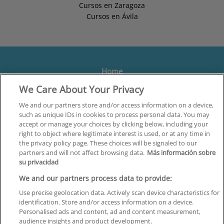
Cursos en Zaragoza
Cursos en Ávila
Home
We Care About Your Privacy
Formación
Centros
We and our partners store and/or access information on a device,
such as unique IDs in cookies to process personal data. You may
Orientación
accept or manage your choices by clicking below, including your
right to object where legitimate interest is used, or at any time in
Quiénes somos
the privacy policy page. These choices will be signaled to our
partners and will not affect browsing data.
Más información sobre
Contacta
su privacidad
Aviso Legal
We and our partners process data to provide:
Política de Privacidad
Use precise geolocation data. Actively scan device characteristics for
identification. Store and/or access information on a device.
Política de Cookies
Personalised ads and content, ad and content measurement,
audience insights and product development.
Canal Ético