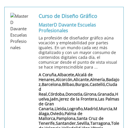
Curso de Diseño Gráfico
MasterD Davante Escuelas
Profesionales
La profesión de diseñador gráfico aúna
vocación y empleabilidad por partes
iguales. En un mundo cada vez más
digitalizado y con un mayor consumo de
contenidos digitales cada día, el
comunicar desde el punto de vista visual
se hace imprescindible para ...
A Coruña,Albacete,Alcalá de
Henares,Alcorcón,Alicante,Almería,Badajo
z,Barcelona,Bilbao,Burgos,Castelló,Ciuda
d
Real,Córdoba,Donostia,Girona,Granada,H
uelva,Jaén,Jerez de la Frontera,Las Palmas
de Gran
Canaria,Lleida,Logroño,Madrid,Murcia,M
álaga,Oviedo,Palma de
Mallorca,Pamplona,Santa Cruz de
Tenerife,Santander,Sevilla,Tarragona,Tole