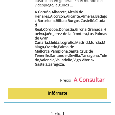
ilustración en general. En el mundo del
videojuego, algunos ...
A Coruña,Albacete,Alcalá de
Henares,Alcorcón,Alicante,Almería,Badajo
z,Barcelona,Bilbao,Burgos,Castelló,Ciuda
d
Real,Córdoba,Donostia,Girona,Granada,H
uelva,Jaén,Jerez de la Frontera,Las Palmas
de Gran
Canaria,Lleida,Logroño,Madrid,Murcia,M
álaga,Oviedo,Palma de
Mallorca,Pamplona,Santa Cruz de
Tenerife,Santander,Sevilla,Tarragona,Tole
do,Valencia,Valladolid,Vigo,Vitoria-
Gasteiz,Zaragoza,
A Consultar
Precio
Infórmate
1
de 1