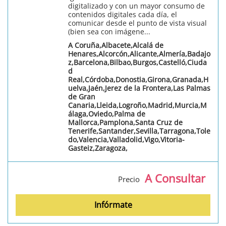
digitalizado y con un mayor consumo de
contenidos digitales cada día, el
comunicar desde el punto de vista visual
(bien sea con imágene...
A Coruña,Albacete,Alcalá de
Henares,Alcorcón,Alicante,Almería,Badajo
z,Barcelona,Bilbao,Burgos,Castelló,Ciuda
d
Real,Córdoba,Donostia,Girona,Granada,H
uelva,Jaén,Jerez de la Frontera,Las Palmas
de Gran
Canaria,Lleida,Logroño,Madrid,Murcia,M
álaga,Oviedo,Palma de
Mallorca,Pamplona,Santa Cruz de
Tenerife,Santander,Sevilla,Tarragona,Tole
do,Valencia,Valladolid,Vigo,Vitoria-
Gasteiz,Zaragoza,
A Consultar
Precio
Infórmate