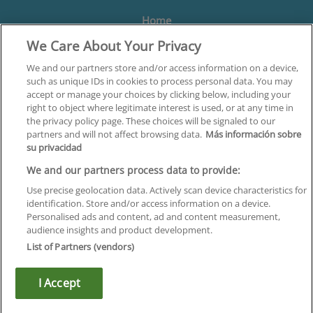
Home
We Care About Your Privacy
Formación
Centros
We and our partners store and/or access information on a device,
such as unique IDs in cookies to process personal data. You may
Orientación
accept or manage your choices by clicking below, including your
right to object where legitimate interest is used, or at any time in
Quiénes somos
the privacy policy page. These choices will be signaled to our
partners and will not affect browsing data.
Más información sobre
Contacta
su privacidad
Aviso Legal
We and our partners process data to provide:
Política de Privacidad
Use precise geolocation data. Actively scan device characteristics for
identification. Store and/or access information on a device.
Política de Cookies
Personalised ads and content, ad and content measurement,
audience insights and product development.
Canal Ético
List of Partners (vendors)
¡Síguenos!
I Accept