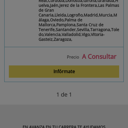
Real,Córdoba,Donostia,Girona,Granada,H
uelva,Jaén,Jerez de la Frontera,Las Palmas
de Gran
Canaria,Lleida,Logroño,Madrid,Murcia,M
álaga,Oviedo,Palma de
Mallorca,Pamplona,Santa Cruz de
Tenerife,Santander,Sevilla,Tarragona,Tole
do,Valencia,Valladolid,Vigo,Vitoria-
Gasteiz,Zaragoza,
A Consultar
Precio
Infórmate
1
de 1
EN AVANZA EN TU CARRERA TE AYUDAMOS