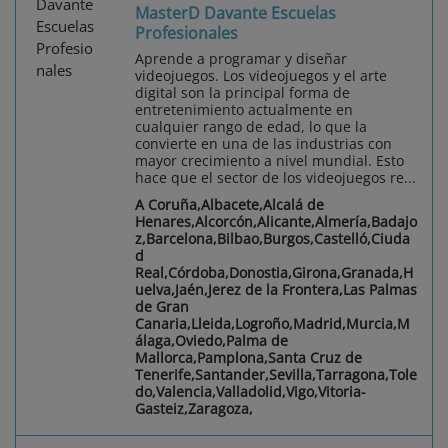
MasterD Davante Escuelas
Profesionales
Aprende a programar y diseñar
videojuegos. Los videojuegos y el arte
digital son la principal forma de
entretenimiento actualmente en
cualquier rango de edad, lo que la
convierte en una de las industrias con
mayor crecimiento a nivel mundial. Esto
hace que el sector de los videojuegos re...
A Coruña,Albacete,Alcalá de
Henares,Alcorcón,Alicante,Almería,Badajo
z,Barcelona,Bilbao,Burgos,Castelló,Ciuda
d
Real,Córdoba,Donostia,Girona,Granada,H
uelva,Jaén,Jerez de la Frontera,Las Palmas
de Gran
Canaria,Lleida,Logroño,Madrid,Murcia,M
álaga,Oviedo,Palma de
Mallorca,Pamplona,Santa Cruz de
Tenerife,Santander,Sevilla,Tarragona,Tole
do,Valencia,Valladolid,Vigo,Vitoria-
Gasteiz,Zaragoza,