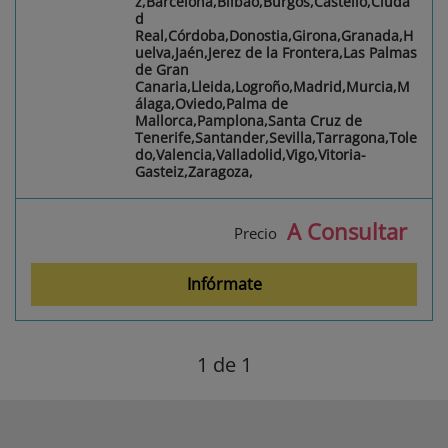
z,Barcelona,Bilbao,Burgos,Castelló,Ciuda
d
Real,Córdoba,Donostia,Girona,Granada,H
uelva,Jaén,Jerez de la Frontera,Las Palmas
de Gran
Canaria,Lleida,Logroño,Madrid,Murcia,M
álaga,Oviedo,Palma de
Mallorca,Pamplona,Santa Cruz de
Tenerife,Santander,Sevilla,Tarragona,Tole
do,Valencia,Valladolid,Vigo,Vitoria-
Gasteiz,Zaragoza,
A Consultar
Precio
Infórmate
1
de 1