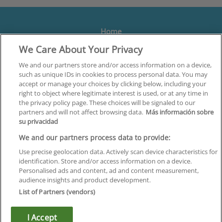
Home
We Care About Your Privacy
Formación
Centros
We and our partners store and/or access information on a device,
such as unique IDs in cookies to process personal data. You may
Orientación
accept or manage your choices by clicking below, including your
right to object where legitimate interest is used, or at any time in
Quiénes somos
the privacy policy page. These choices will be signaled to our
partners and will not affect browsing data.
Más información sobre
Contacta
su privacidad
Aviso Legal
We and our partners process data to provide:
Política de Privacidad
Use precise geolocation data. Actively scan device characteristics for
identification. Store and/or access information on a device.
Política de Cookies
Personalised ads and content, ad and content measurement,
audience insights and product development.
Canal Ético
List of Partners (vendors)
¡Síguenos!
I Accept