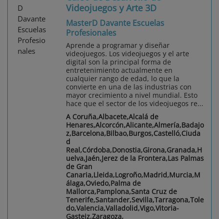
Videojuegos y Arte 3D
MasterD Davante Escuelas
Profesionales
Aprende a programar y diseñar
videojuegos. Los videojuegos y el arte
digital son la principal forma de
entretenimiento actualmente en
cualquier rango de edad, lo que la
convierte en una de las industrias con
mayor crecimiento a nivel mundial. Esto
hace que el sector de los videojuegos re...
A Coruña,Albacete,Alcalá de
Henares,Alcorcón,Alicante,Almería,Badajo
z,Barcelona,Bilbao,Burgos,Castelló,Ciuda
d
Real,Córdoba,Donostia,Girona,Granada,H
uelva,Jaén,Jerez de la Frontera,Las Palmas
de Gran
Canaria,Lleida,Logroño,Madrid,Murcia,M
álaga,Oviedo,Palma de
Mallorca,Pamplona,Santa Cruz de
Tenerife,Santander,Sevilla,Tarragona,Tole
do,Valencia,Valladolid,Vigo,Vitoria-
Gasteiz,Zaragoza,