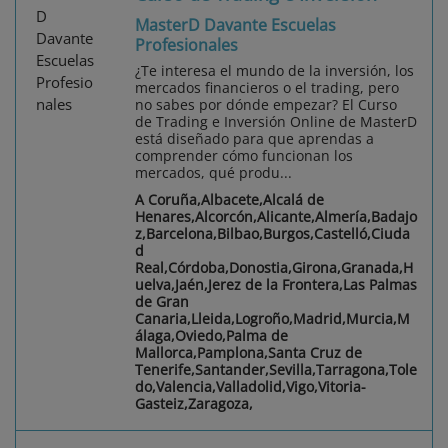
MasterD Davante Escuelas
Profesionales
¿Te interesa el mundo de la inversión, los
mercados financieros o el trading, pero
no sabes por dónde empezar? El Curso
de Trading e Inversión Online de MasterD
está diseñado para que aprendas a
comprender cómo funcionan los
mercados, qué produ...
A Coruña,Albacete,Alcalá de
Henares,Alcorcón,Alicante,Almería,Badajo
z,Barcelona,Bilbao,Burgos,Castelló,Ciuda
d
Real,Córdoba,Donostia,Girona,Granada,H
uelva,Jaén,Jerez de la Frontera,Las Palmas
de Gran
Canaria,Lleida,Logroño,Madrid,Murcia,M
álaga,Oviedo,Palma de
Mallorca,Pamplona,Santa Cruz de
Tenerife,Santander,Sevilla,Tarragona,Tole
do,Valencia,Valladolid,Vigo,Vitoria-
Gasteiz,Zaragoza,