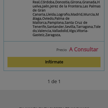
Real,Córdoba,Donostia,Girona,Granada,H
uelva,Jaén,Jerez de la Frontera,Las Palmas
de Gran
Canaria,Lleida,Logroño,Madrid,Murcia,M
álaga,Oviedo,Palma de
Mallorca,Pamplona,Santa Cruz de
Tenerife,Santander,Sevilla,Tarragona,Tole
do,Valencia,Valladolid,Vigo,Vitoria-
Gasteiz,Zaragoza,
A Consultar
Precio
Infórmate
1
de 1