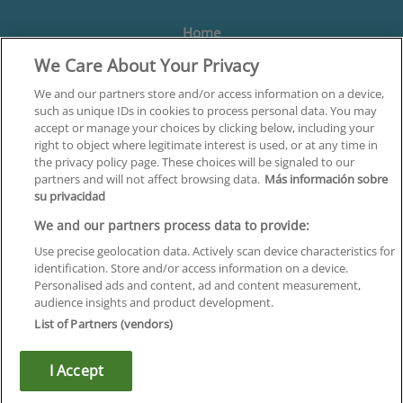
Home
We Care About Your Privacy
Formación
Centros
We and our partners store and/or access information on a device,
such as unique IDs in cookies to process personal data. You may
Orientación
accept or manage your choices by clicking below, including your
right to object where legitimate interest is used, or at any time in
Quiénes somos
the privacy policy page. These choices will be signaled to our
partners and will not affect browsing data.
Más información sobre
Contacta
su privacidad
Aviso Legal
We and our partners process data to provide:
Política de Privacidad
Use precise geolocation data. Actively scan device characteristics for
identification. Store and/or access information on a device.
Política de Cookies
Personalised ads and content, ad and content measurement,
audience insights and product development.
Canal Ético
List of Partners (vendors)
¡Síguenos!
I Accept