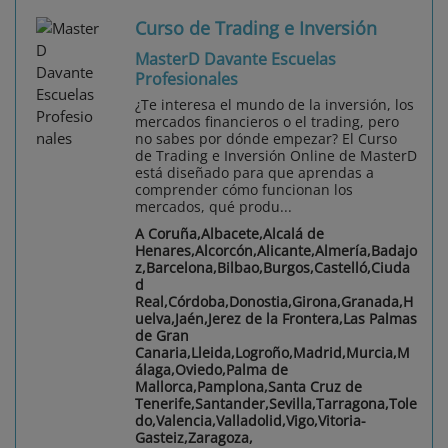
Curso de Trading e Inversión
MasterD Davante Escuelas
Profesionales
¿Te interesa el mundo de la inversión, los
mercados financieros o el trading, pero
no sabes por dónde empezar? El Curso
de Trading e Inversión Online de MasterD
está diseñado para que aprendas a
comprender cómo funcionan los
mercados, qué produ...
A Coruña,Albacete,Alcalá de
Henares,Alcorcón,Alicante,Almería,Badajo
z,Barcelona,Bilbao,Burgos,Castelló,Ciuda
d
Real,Córdoba,Donostia,Girona,Granada,H
uelva,Jaén,Jerez de la Frontera,Las Palmas
de Gran
Canaria,Lleida,Logroño,Madrid,Murcia,M
álaga,Oviedo,Palma de
Mallorca,Pamplona,Santa Cruz de
Tenerife,Santander,Sevilla,Tarragona,Tole
do,Valencia,Valladolid,Vigo,Vitoria-
Gasteiz,Zaragoza,