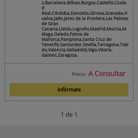
z,Barcelona,Bilbao,Burgos,Castelló,Ciuda
d
Real,Córdoba,Donostia,Girona,Granada,H
uelva,Jaén,Jerez de la Frontera,Las Palmas
de Gran
Canaria,Lleida,Logroño,Madrid,Murcia,M
álaga,Oviedo,Palma de
Mallorca,Pamplona,Santa Cruz de
Tenerife,Santander,Sevilla,Tarragona,Tole
do,Valencia,Valladolid,Vigo,Vitoria-
Gasteiz,Zaragoza,
A Consultar
Precio
Infórmate
1
de 1