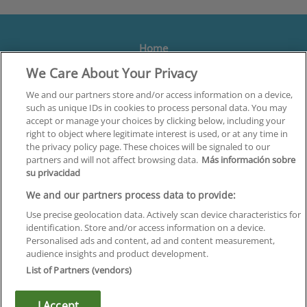
Home
We Care About Your Privacy
Formación
Centros
We and our partners store and/or access information on a device,
such as unique IDs in cookies to process personal data. You may
Orientación
accept or manage your choices by clicking below, including your
right to object where legitimate interest is used, or at any time in
Quiénes somos
the privacy policy page. These choices will be signaled to our
partners and will not affect browsing data.
Más información sobre
Contacta
su privacidad
Aviso Legal
We and our partners process data to provide:
Política de Privacidad
Use precise geolocation data. Actively scan device characteristics for
identification. Store and/or access information on a device.
Política de Cookies
Personalised ads and content, ad and content measurement,
audience insights and product development.
Canal Ético
List of Partners (vendors)
¡Síguenos!
I Accept