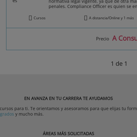
normativa legal vigente, ya que de otra m
penales. Compliance Officer es quien se en
Cursos
A distancia/Online y 1 más
A Consu
Precio
1
de 1
EN AVANZA EN TU CARRERA TE AYUDAMOS
rsos para ti. Te orientamos y asesoramos para que elijas tu forma
tgrados
y mucho más.
ÁREAS MÁS SOLICITADAS