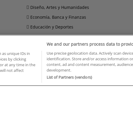
Diseño, Artes y Humanidades
Economía, Banca y Finanzas
Educación y Deportes
Hostelería, Turismo y Ocio
We and our partners process data to provi
Imagen Personal
Use precise geolocation data. Actively scan device
 as unique IDs in
Informática y Telecomunicaciones
identification. Store and/or access information o
ces by clicking
content, ad and content measurement, audience 
or at any time in the
development.
will not affect
BUSCA TUS CURSOS EN TU PROVINCIA
List of Partners (vendors)
 en Castellón
Cursos en La Rioja
 en Ciudad Real
Cursos en Las Palmas
 en Cáceres
Cursos en León
 en Cádiz
Cursos en Lleida
 en Córdoba
Cursos en Madrid
 en Gipuzkoa
Cursos en Murcia
 en Girona
Cursos en Málaga
 en Granada
Cursos en Navarra