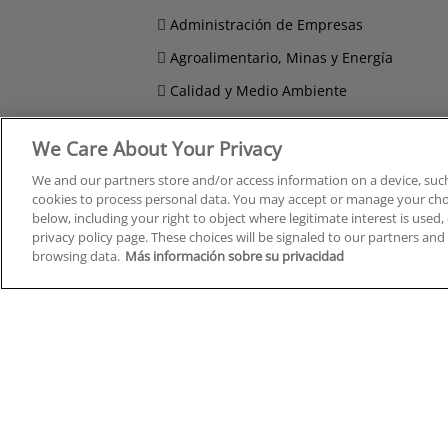
Administración de Empresas
Agroalimentario, Minas y Energía
Calidad y Medio Ambiente
Compras, Logística y Transporte
We Care About Your Privacy
Comunicación, Imagen y Sonido
We and our partners store and/or access information on a device, such
Derecho y Seguridad
cookies to process personal data. You may accept or manage your choi
below, including your right to object where legitimate interest is used, 
privacy policy page. These choices will be signaled to our partners and 
browsing data.
Más información sobre su privacidad
Cursos en A Coruña
Cursos
Cursos en Albacete
Cursos
Cursos en Alicante
Cursos
Cursos en Almería
Cursos
Cursos en Araba/Álava
Cursos
Cursos en Asturias
Cursos
Cursos en Badajoz
Cursos
Cursos en Barcelona
Cursos