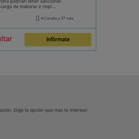
anera podrían tener sanciones
carga de elaborar e impl...
A Coruña y 37 más
ltar
Infórmate
ción. Elige la opción que más te interese: