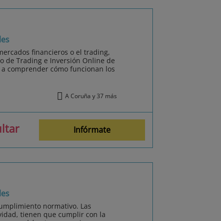
les
mercados financieros o el trading,
 de Trading e Inversión Online de
 a comprender cómo funcionan los
A Coruña y 37 más
ltar
Infórmate
les
cumplimiento normativo. Las
idad, tienen que cumplir con la