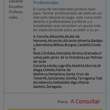
Profesionales
El curso de Secretariado Jurídico nace
para formar profesionales de éxito en un
mercado laboral en auge, este curso está
abierto a profesionales jurídicos y a
estudiantes que necesiten un punto más
de especialización para acceder a su pr...
A Coruña,Albacete,Alcalá de
Henares,Alcorcón,Alicante,Almería,Badajo
z,Barcelona,Bilbao,Burgos,Castelló,Ciuda
d
Real,Córdoba,Donostia,Girona,Granada,H
uelva,Jaén,Jerez de la Frontera,Las Palmas
de Gran
Canaria,Lleida,Logroño,Madrid,Murcia,M
álaga,Oviedo,Palma de
Mallorca,Pamplona,Santa Cruz de
Tenerife,Santander,Sevilla,Tarragona,Tole
do,Valencia,Valladolid,Vigo,Vitoria-
Gasteiz,Zaragoza,
A Consultar
Precio