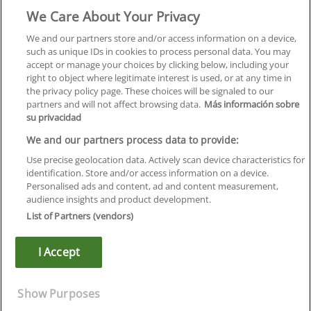
We Care About Your Privacy
Formación
Centros
We and our partners store and/or access information on a device,
such as unique IDs in cookies to process personal data. You may
Orientación
accept or manage your choices by clicking below, including your
right to object where legitimate interest is used, or at any time in
Quiénes somos
the privacy policy page. These choices will be signaled to our
partners and will not affect browsing data.
Más información sobre
Contacta
su privacidad
Aviso Legal
We and our partners process data to provide:
Política de Privacidad
Use precise geolocation data. Actively scan device characteristics for
identification. Store and/or access information on a device.
Política de Cookies
Personalised ads and content, ad and content measurement,
audience insights and product development.
Canal Ético
List of Partners (vendors)
¡Síguenos!
I Accept
©
Infoempleo
.
Reservados todos los derechos.
Show Purposes