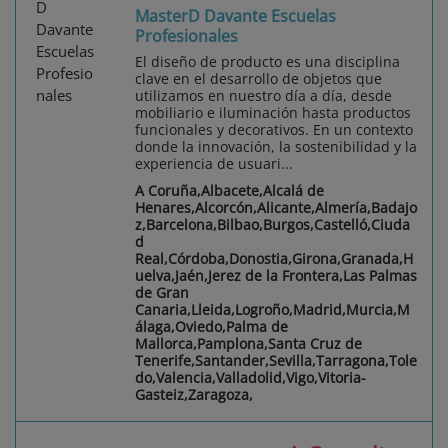
MasterD Davante Escuelas
Profesionales
El diseño de producto es una disciplina
clave en el desarrollo de objetos que
utilizamos en nuestro día a día, desde
mobiliario e iluminación hasta productos
funcionales y decorativos. En un contexto
donde la innovación, la sostenibilidad y la
experiencia de usuari...
A Coruña,Albacete,Alcalá de
Henares,Alcorcón,Alicante,Almería,Badajo
z,Barcelona,Bilbao,Burgos,Castelló,Ciuda
d
Real,Córdoba,Donostia,Girona,Granada,H
uelva,Jaén,Jerez de la Frontera,Las Palmas
de Gran
Canaria,Lleida,Logroño,Madrid,Murcia,M
álaga,Oviedo,Palma de
Mallorca,Pamplona,Santa Cruz de
Tenerife,Santander,Sevilla,Tarragona,Tole
do,Valencia,Valladolid,Vigo,Vitoria-
Gasteiz,Zaragoza,