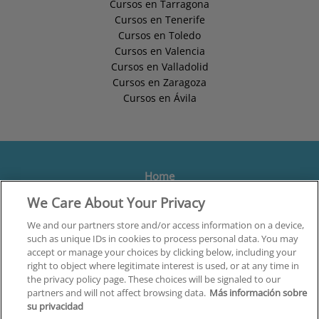
Cursos en Tarragona
Cursos en Tenerife
Cursos en Toledo
Cursos en Valencia
Cursos en Valladolid
Cursos en Zaragoza
Cursos en Ávila
Home
We Care About Your Privacy
Formación
Centros
We and our partners store and/or access information on a device,
such as unique IDs in cookies to process personal data. You may
Orientación
accept or manage your choices by clicking below, including your
right to object where legitimate interest is used, or at any time in
Quiénes somos
the privacy policy page. These choices will be signaled to our
partners and will not affect browsing data.
Más información sobre
Contacta
su privacidad