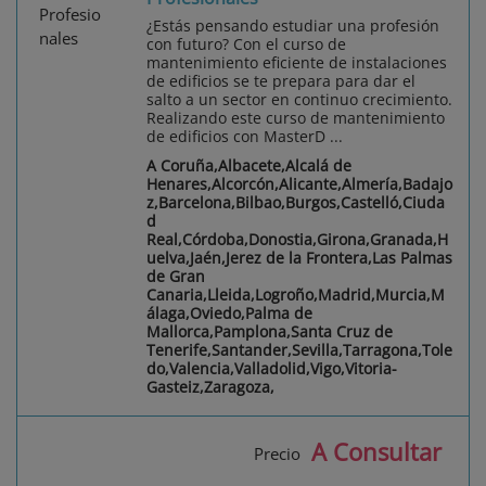
¿Estás pensando estudiar una profesión
con futuro? Con el curso de
mantenimiento eficiente de instalaciones
de edificios se te prepara para dar el
salto a un sector en continuo crecimiento.
Realizando este curso de mantenimiento
de edificios con MasterD ...
A Coruña,Albacete,Alcalá de
Henares,Alcorcón,Alicante,Almería,Badajo
z,Barcelona,Bilbao,Burgos,Castelló,Ciuda
d
Real,Córdoba,Donostia,Girona,Granada,H
uelva,Jaén,Jerez de la Frontera,Las Palmas
de Gran
Canaria,Lleida,Logroño,Madrid,Murcia,M
álaga,Oviedo,Palma de
Mallorca,Pamplona,Santa Cruz de
Tenerife,Santander,Sevilla,Tarragona,Tole
do,Valencia,Valladolid,Vigo,Vitoria-
Gasteiz,Zaragoza,
A Consultar
Precio