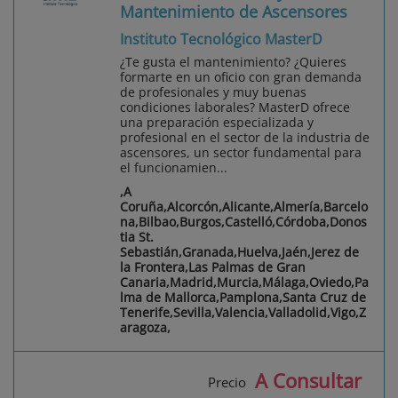
Mantenimiento de Ascensores
Instituto Tecnológico MasterD
¿Te gusta el mantenimiento? ¿Quieres
formarte en un oficio con gran demanda
de profesionales y muy buenas
condiciones laborales? MasterD ofrece
una preparación especializada y
profesional en el sector de la industria de
ascensores, un sector fundamental para
el funcionamien...
,A
Coruña,Alcorcón,Alicante,Almería,Barcelo
na,Bilbao,Burgos,Castelló,Córdoba,Donos
tia St.
Sebastián,Granada,Huelva,Jaén,Jerez de
la Frontera,Las Palmas de Gran
Canaria,Madrid,Murcia,Málaga,Oviedo,Pa
lma de Mallorca,Pamplona,Santa Cruz de
Tenerife,Sevilla,Valencia,Valladolid,Vigo,Z
aragoza,
A Consultar
Precio