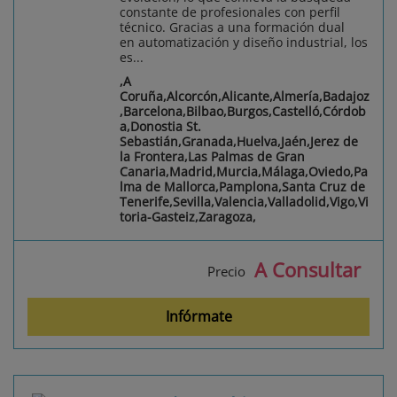
constante de profesionales con perfil
técnico. Gracias a una formación dual
en automatización y diseño industrial, los
es...
,A
Coruña,Alcorcón,Alicante,Almería,Badajoz
,Barcelona,Bilbao,Burgos,Castelló,Córdob
a,Donostia St.
Sebastián,Granada,Huelva,Jaén,Jerez de
la Frontera,Las Palmas de Gran
Canaria,Madrid,Murcia,Málaga,Oviedo,Pa
lma de Mallorca,Pamplona,Santa Cruz de
Tenerife,Sevilla,Valencia,Valladolid,Vigo,Vi
toria-Gasteiz,Zaragoza,
A Consultar
Precio
Infórmate