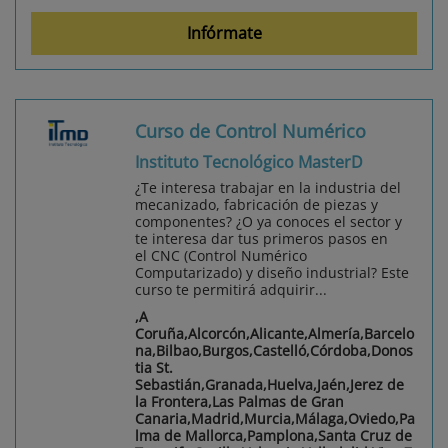
Infórmate
Curso de Control Numérico
Instituto Tecnológico MasterD
¿Te interesa trabajar en la industria del
mecanizado, fabricación de piezas y
componentes? ¿O ya conoces el sector y
te interesa dar tus primeros pasos en
el CNC (Control Numérico
Computarizado) y diseño industrial? Este
curso te permitirá adquirir...
,A
Coruña,Alcorcón,Alicante,Almería,Barcelo
na,Bilbao,Burgos,Castelló,Córdoba,Donos
tia St.
Sebastián,Granada,Huelva,Jaén,Jerez de
la Frontera,Las Palmas de Gran
Canaria,Madrid,Murcia,Málaga,Oviedo,Pa
lma de Mallorca,Pamplona,Santa Cruz de