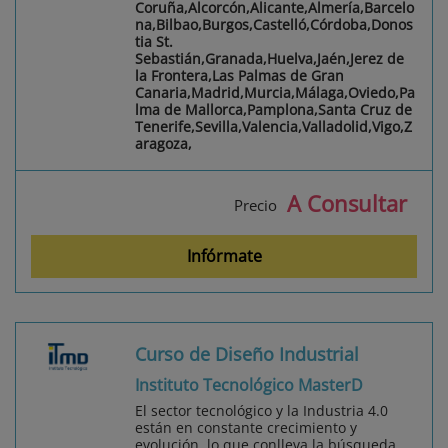
Coruña,Alcorcón,Alicante,Almería,Barcelo
na,Bilbao,Burgos,Castelló,Córdoba,Donos
tia St.
Sebastián,Granada,Huelva,Jaén,Jerez de
la Frontera,Las Palmas de Gran
Canaria,Madrid,Murcia,Málaga,Oviedo,Pa
lma de Mallorca,Pamplona,Santa Cruz de
Tenerife,Sevilla,Valencia,Valladolid,Vigo,Z
aragoza,
A Consultar
Precio
Infórmate
Curso de Diseño Industrial
Instituto Tecnológico MasterD
El sector tecnológico y la Industria 4.0
están en constante crecimiento y
evolución, lo que conlleva la búsqueda