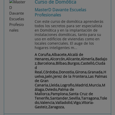
Curso de Domótica
MasterD Davante Escuelas
Profesionales
Con este curso de domótica aprenderás
todos los secretos para ser especialista
en Domótica y en la implantación de
instalaciones domóticas, tanto para su
uso en edificios de viviendas como en
locales comerciales. El auge de los
hogares inteligentes m...
A Coruña,Albacete,Alcalá de
Henares,Alcorcón,Alicante,Almería,Badajo
z,Barcelona,Bilbao,Burgos,Castelló,Ciuda
d
Real,Córdoba,Donostia,Girona,Granada,H
uelva,Jaén,Jerez de la Frontera,Las Palmas
de Gran
Canaria,Lleida,Logroño,Madrid,Murcia,M
álaga,Oviedo,Palma de
Mallorca,Pamplona,Santa Cruz de
Tenerife,Santander,Sevilla,Tarragona,Tole
do,Valencia,Valladolid,Vigo,Vitoria-
Gasteiz,Zaragoza,