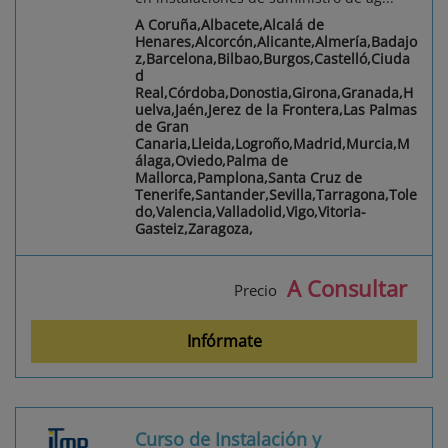
A Coruña,Albacete,Alcalá de
Henares,Alcorcón,Alicante,Almería,Badajo
z,Barcelona,Bilbao,Burgos,Castelló,Ciuda
d
Real,Córdoba,Donostia,Girona,Granada,H
uelva,Jaén,Jerez de la Frontera,Las Palmas
de Gran
Canaria,Lleida,Logroño,Madrid,Murcia,M
álaga,Oviedo,Palma de
Mallorca,Pamplona,Santa Cruz de
Tenerife,Santander,Sevilla,Tarragona,Tole
do,Valencia,Valladolid,Vigo,Vitoria-
Gasteiz,Zaragoza,
A Consultar
Precio
Infórmate
Curso de Instalación y