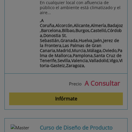
En cualquier local con afluencia de
público el ambiente está climatizado y el
aire...
,A
Coruña,Alcorcón,Alicante,Almería,Badajoz
,Barcelona,Bilbao,Burgos,Castelló,Córdob
a,Donostia St.
Sebastián,Granada,Huelva,Jaén,Jerez de
la Frontera,Las Palmas de Gran
Canaria,Madrid,Murcia,Málaga,Oviedo,Pa
lma de Mallorca,Pamplona,Santa Cruz de
Tenerife,Sevilla,Valencia,Valladolid,Vigo,Vi
toria-Gasteiz,Zaragoza,
A Consultar
Precio
Infórmate
Curso de Diseño de Producto