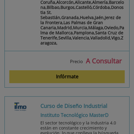
Coruña,Alcorcón,Alicante,Almería,Barcelo
na,Bilbao,Burgos,Castelló,Córdoba,Donos
tia St.
Sebastián,Granada,Huelva,Jaén,Jerez de
la Frontera,Las Palmas de Gran
Canaria,Madrid,Murcia,Málaga,Oviedo,Pa
lma de Mallorca,Pamplona,Santa Cruz de
Tenerife,Sevilla,Valencia,Valladolid,Vigo,Z
aragoza,
A Consultar
Precio
Infórmate
Curso de Diseño Industrial
Instituto Tecnológico MasterD
El sector tecnológico y la Industria 4.0
están en constante crecimiento y
evolución, lo que conlleva la búsqueda