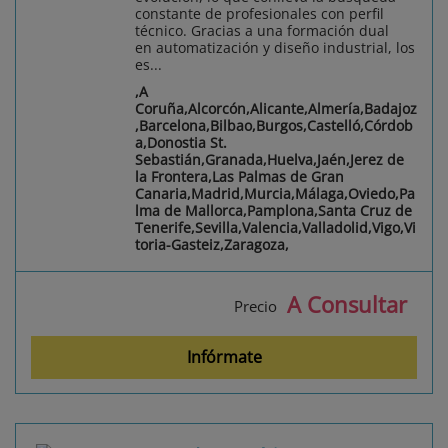
constante de profesionales con perfil
técnico. Gracias a una formación dual
en automatización y diseño industrial, los
es...
,A
Coruña,Alcorcón,Alicante,Almería,Badajoz
,Barcelona,Bilbao,Burgos,Castelló,Córdob
a,Donostia St.
Sebastián,Granada,Huelva,Jaén,Jerez de
la Frontera,Las Palmas de Gran
Canaria,Madrid,Murcia,Málaga,Oviedo,Pa
lma de Mallorca,Pamplona,Santa Cruz de
Tenerife,Sevilla,Valencia,Valladolid,Vigo,Vi
toria-Gasteiz,Zaragoza,
A Consultar
Precio
Infórmate