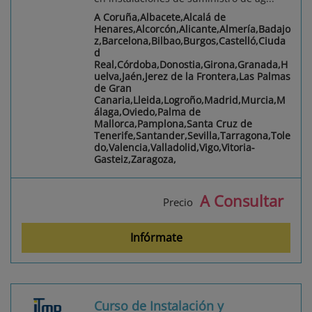
A Coruña,Albacete,Alcalá de
Henares,Alcorcón,Alicante,Almería,Badajo
z,Barcelona,Bilbao,Burgos,Castelló,Ciuda
d
Real,Córdoba,Donostia,Girona,Granada,H
uelva,Jaén,Jerez de la Frontera,Las Palmas
de Gran
Canaria,Lleida,Logroño,Madrid,Murcia,M
álaga,Oviedo,Palma de
Mallorca,Pamplona,Santa Cruz de
Tenerife,Santander,Sevilla,Tarragona,Tole
do,Valencia,Valladolid,Vigo,Vitoria-
Gasteiz,Zaragoza,
A Consultar
Precio
Infórmate
Curso de Instalación y