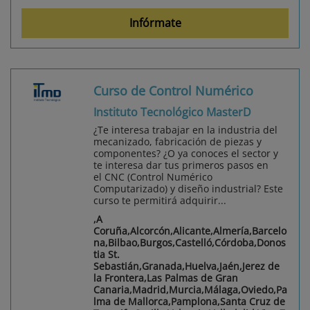
Infórmate
Curso de Control Numérico
Instituto Tecnológico MasterD
¿Te interesa trabajar en la industria del
mecanizado, fabricación de piezas y
componentes? ¿O ya conoces el sector y
te interesa dar tus primeros pasos en
el CNC (Control Numérico
Computarizado) y diseño industrial? Este
curso te permitirá adquirir...
,A
Coruña,Alcorcón,Alicante,Almería,Barcelo
na,Bilbao,Burgos,Castelló,Córdoba,Donos
tia St.
Sebastián,Granada,Huelva,Jaén,Jerez de
la Frontera,Las Palmas de Gran
Canaria,Madrid,Murcia,Málaga,Oviedo,Pa
lma de Mallorca,Pamplona,Santa Cruz de