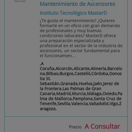
Mantenimiento de Ascensores
Instituto Tecnológico MasterD
¿Te gusta el mantenimiento? ¿Quieres
formarte en un oficio con gran demanda
de profesionales y muy buenas
condiciones laborales? MasterD ofrece
una preparación especializada y
profesional en el sector de la industria de
ascensores, un sector fundamental para
el funcionamien...
,A
Coruña,Alcorcón,Alicante,Almería,Barcelo
na,Bilbao,Burgos,Castelló,Córdoba,Donos
tia St.
Sebastián,Granada,Huelva,Jaén,Jerez de
la Frontera,Las Palmas de Gran
Canaria,Madrid,Murcia,Málaga,Oviedo,Pa
lma de Mallorca,Pamplona,Santa Cruz de
Tenerife,Sevilla,Valencia,Valladolid,Vigo,Z
aragoza,
A Consultar
Precio