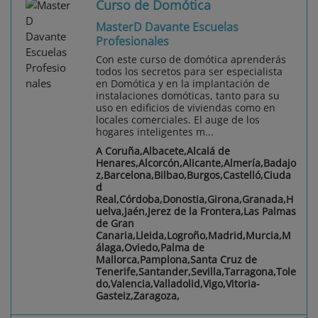
Curso de Domótica
MasterD Davante Escuelas
Profesionales
Con este curso de domótica aprenderás
todos los secretos para ser especialista
en Domótica y en la implantación de
instalaciones domóticas, tanto para su
uso en edificios de viviendas como en
locales comerciales. El auge de los
hogares inteligentes m...
A Coruña,Albacete,Alcalá de
Henares,Alcorcón,Alicante,Almería,Badajo
z,Barcelona,Bilbao,Burgos,Castelló,Ciuda
d
Real,Córdoba,Donostia,Girona,Granada,H
uelva,Jaén,Jerez de la Frontera,Las Palmas
de Gran
Canaria,Lleida,Logroño,Madrid,Murcia,M
álaga,Oviedo,Palma de
Mallorca,Pamplona,Santa Cruz de
Tenerife,Santander,Sevilla,Tarragona,Tole
do,Valencia,Valladolid,Vigo,Vitoria-
Gasteiz,Zaragoza,