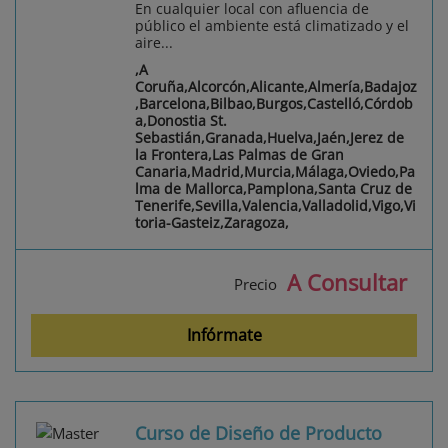
En cualquier local con afluencia de
público el ambiente está climatizado y el
aire...
,A
Coruña,Alcorcón,Alicante,Almería,Badajoz
,Barcelona,Bilbao,Burgos,Castelló,Córdob
a,Donostia St.
Sebastián,Granada,Huelva,Jaén,Jerez de
la Frontera,Las Palmas de Gran
Canaria,Madrid,Murcia,Málaga,Oviedo,Pa
lma de Mallorca,Pamplona,Santa Cruz de
Tenerife,Sevilla,Valencia,Valladolid,Vigo,Vi
toria-Gasteiz,Zaragoza,
A Consultar
Precio
Infórmate
Curso de Diseño de Producto