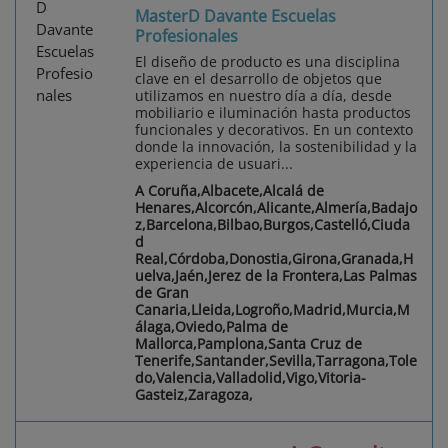
MasterD Davante Escuelas
Profesionales
El diseño de producto es una disciplina
clave en el desarrollo de objetos que
utilizamos en nuestro día a día, desde
mobiliario e iluminación hasta productos
funcionales y decorativos. En un contexto
donde la innovación, la sostenibilidad y la
experiencia de usuari...
A Coruña,Albacete,Alcalá de
Henares,Alcorcón,Alicante,Almería,Badajo
z,Barcelona,Bilbao,Burgos,Castelló,Ciuda
d
Real,Córdoba,Donostia,Girona,Granada,H
uelva,Jaén,Jerez de la Frontera,Las Palmas
de Gran
Canaria,Lleida,Logroño,Madrid,Murcia,M
álaga,Oviedo,Palma de
Mallorca,Pamplona,Santa Cruz de
Tenerife,Santander,Sevilla,Tarragona,Tole
do,Valencia,Valladolid,Vigo,Vitoria-
Gasteiz,Zaragoza,