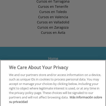
Cursos en Tarragona
Cursos en Tenerife
Cursos en Toledo
Cursos en Valencia
Cursos en Valladolid
Cursos en Zaragoza
Cursos en Ávila
Home
We Care About Your Privacy
Formación
Centros
We and our partners store and/or access information on a device,
such as unique IDs in cookies to process personal data. You may
Orientación
accept or manage your choices by clicking below, including your
right to object where legitimate interest is used, or at any time in
Quiénes somos
the privacy policy page. These choices will be signaled to our
partners and will not affect browsing data.
Más información sobre
Contacta
su privacidad