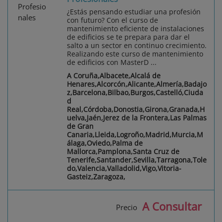
¿Estás pensando estudiar una profesión
con futuro? Con el curso de
mantenimiento eficiente de instalaciones
de edificios se te prepara para dar el
salto a un sector en continuo crecimiento.
Realizando este curso de mantenimiento
de edificios con MasterD ...
A Coruña,Albacete,Alcalá de
Henares,Alcorcón,Alicante,Almería,Badajo
z,Barcelona,Bilbao,Burgos,Castelló,Ciuda
d
Real,Córdoba,Donostia,Girona,Granada,H
uelva,Jaén,Jerez de la Frontera,Las Palmas
de Gran
Canaria,Lleida,Logroño,Madrid,Murcia,M
álaga,Oviedo,Palma de
Mallorca,Pamplona,Santa Cruz de
Tenerife,Santander,Sevilla,Tarragona,Tole
do,Valencia,Valladolid,Vigo,Vitoria-
Gasteiz,Zaragoza,
A Consultar
Precio