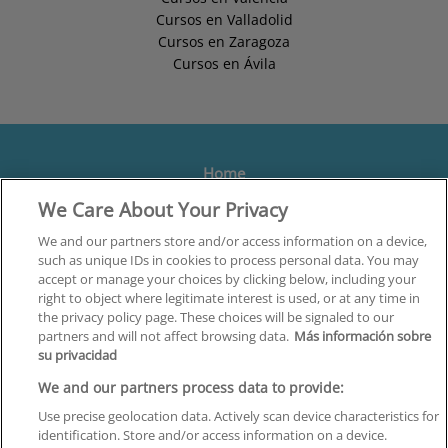
Cursos en Valladolid
Cursos en Zaragoza
Cursos en Ávila
Home
We Care About Your Privacy
Formación
Centros
We and our partners store and/or access information on a device,
such as unique IDs in cookies to process personal data. You may
Orientación
accept or manage your choices by clicking below, including your
right to object where legitimate interest is used, or at any time in
Quiénes somos
the privacy policy page. These choices will be signaled to our
partners and will not affect browsing data.
Más información sobre
Contacta
su privacidad
Aviso Legal
We and our partners process data to provide:
Política de Privacidad
Use precise geolocation data. Actively scan device characteristics for
identification. Store and/or access information on a device.
Política de Cookies