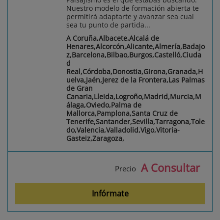
Nuestro modelo de formación abierta te
permitirá adaptarte y avanzar sea cual
sea tu punto de partida...
A Coruña,Albacete,Alcalá de
Henares,Alcorcón,Alicante,Almería,Badajo
z,Barcelona,Bilbao,Burgos,Castelló,Ciuda
d
Real,Córdoba,Donostia,Girona,Granada,H
uelva,Jaén,Jerez de la Frontera,Las Palmas
de Gran
Canaria,Lleida,Logroño,Madrid,Murcia,M
álaga,Oviedo,Palma de
Mallorca,Pamplona,Santa Cruz de
Tenerife,Santander,Sevilla,Tarragona,Tole
do,Valencia,Valladolid,Vigo,Vitoria-
Gasteiz,Zaragoza,
A Consultar
Precio
Infórmate