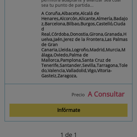
sea tu punto de partida...
A Coruña,Albacete,Alcalá de
Henares,Alcorcón,Alicante,Almería,Badajo
z,Barcelona,Bilbao,Burgos,Castelló,Ciuda
d
Real,Córdoba,Donostia,Girona,Granada,H
uelva,Jaén,Jerez de la Frontera,Las Palmas
de Gran
Canaria,Lleida,Logroño,Madrid,Murcia,M
álaga,Oviedo,Palma de
Mallorca,Pamplona,Santa Cruz de
Tenerife,Santander,Sevilla,Tarragona,Tole
do,Valencia,Valladolid,Vigo,Vitoria-
Gasteiz,Zaragoza,
A Consultar
Precio
Infórmate
1
de 1