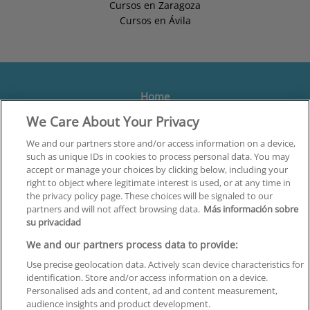
Cursos en Zaragoza
Cursos en Ávila
Home
We Care About Your Privacy
Formación
Centros
We and our partners store and/or access information on a device,
such as unique IDs in cookies to process personal data. You may
Orientación
accept or manage your choices by clicking below, including your
right to object where legitimate interest is used, or at any time in
Quiénes somos
the privacy policy page. These choices will be signaled to our
partners and will not affect browsing data.
Más información sobre
Contacta
su privacidad
Aviso Legal
We and our partners process data to provide:
Política de Privacidad
Use precise geolocation data. Actively scan device characteristics for
identification. Store and/or access information on a device.
Política de Cookies
Personalised ads and content, ad and content measurement,
audience insights and product development.
Canal Ético