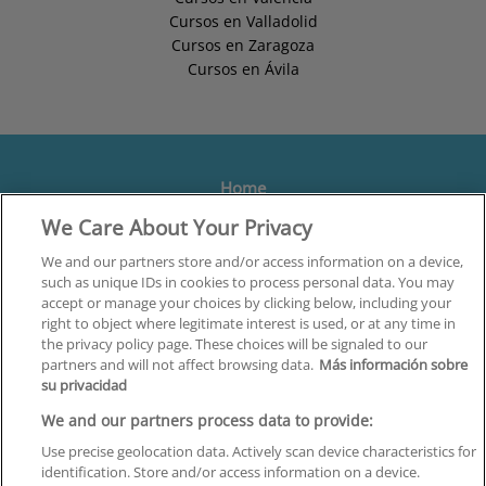
Cursos en Valladolid
Cursos en Zaragoza
Cursos en Ávila
Home
We Care About Your Privacy
Formación
Centros
We and our partners store and/or access information on a device,
such as unique IDs in cookies to process personal data. You may
Orientación
accept or manage your choices by clicking below, including your
right to object where legitimate interest is used, or at any time in
Quiénes somos
the privacy policy page. These choices will be signaled to our
partners and will not affect browsing data.
Más información sobre
Contacta
su privacidad
Aviso Legal
We and our partners process data to provide:
Política de Privacidad
Use precise geolocation data. Actively scan device characteristics for
identification. Store and/or access information on a device.
Política de Cookies