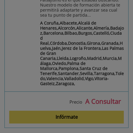
Nuestro modelo de formación abierta te
permitirá adaptarte y avanzar sea cual
sea tu punto de partida...
A Coruña,Albacete,Alcalá de
Henares,Alcorcón,Alicante,Almería,Badajo
z,Barcelona,Bilbao,Burgos,Castelló,Ciuda
d
Real,Córdoba,Donostia,Girona,Granada,H
uelva,Jaén,Jerez de la Frontera,Las Palmas
de Gran
Canaria,Lleida,Logroño,Madrid,Murcia,M
álaga,Oviedo,Palma de
Mallorca,Pamplona,Santa Cruz de
Tenerife,Santander,Sevilla,Tarragona,Tole
do,Valencia,Valladolid,Vigo,Vitoria-
Gasteiz,Zaragoza,
A Consultar
Precio
Infórmate