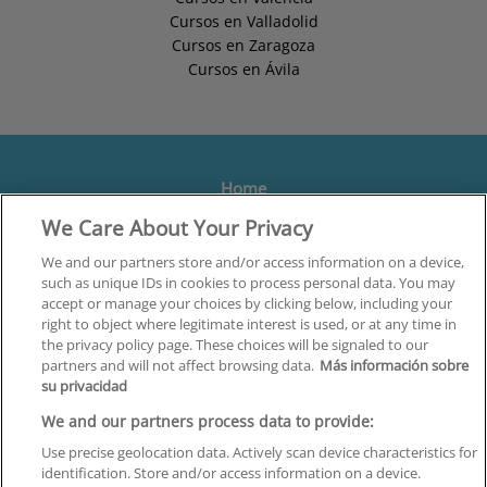
Cursos en Valladolid
Cursos en Zaragoza
Cursos en Ávila
Home
We Care About Your Privacy
Formación
Centros
We and our partners store and/or access information on a device,
such as unique IDs in cookies to process personal data. You may
Orientación
accept or manage your choices by clicking below, including your
right to object where legitimate interest is used, or at any time in
Quiénes somos
the privacy policy page. These choices will be signaled to our
partners and will not affect browsing data.
Más información sobre
Contacta
su privacidad
Aviso Legal
We and our partners process data to provide:
Política de Privacidad
Use precise geolocation data. Actively scan device characteristics for
identification. Store and/or access information on a device.
Política de Cookies