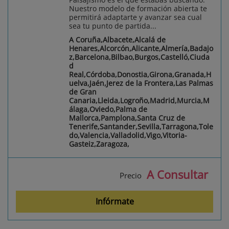
Nuestro modelo de formación abierta te
permitirá adaptarte y avanzar sea cual
sea tu punto de partida...
A Coruña,Albacete,Alcalá de
Henares,Alcorcón,Alicante,Almería,Badajo
z,Barcelona,Bilbao,Burgos,Castelló,Ciuda
d
Real,Córdoba,Donostia,Girona,Granada,H
uelva,Jaén,Jerez de la Frontera,Las Palmas
de Gran
Canaria,Lleida,Logroño,Madrid,Murcia,M
álaga,Oviedo,Palma de
Mallorca,Pamplona,Santa Cruz de
Tenerife,Santander,Sevilla,Tarragona,Tole
do,Valencia,Valladolid,Vigo,Vitoria-
Gasteiz,Zaragoza,
A Consultar
Precio
Infórmate