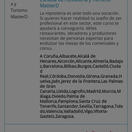
MasterD
La repostería es ante todo una vocación.
Si quieres hacer realidad tu sueño de ser
profesional en este sector, este curso te
ayudará a conseguirlo. Miles
restaurantes, obradores y productores
necesitan de personas expertas para
endulzar las mesas de los comensales y
consu...
A Coruña,Albacete,Alcalá de
Henares,Alcorcón,Alicante,Almería,Badajo
z,Barcelona,Bilbao,Burgos,Castelló,Ciuda
d
Real,Córdoba,Donostia,Girona,Granada,H
uelva,Jaén,Jerez de la Frontera,Las Palmas
de Gran
Canaria,Lleida,Logroño,Madrid,Murcia,M
álaga,Oviedo,Palma de
Mallorca,Pamplona,Santa Cruz de
Tenerife,Santander,Sevilla,Tarragona,Tole
do,Valencia,Valladolid,Vigo,Vitoria-
Gasteiz,Zaragoza,