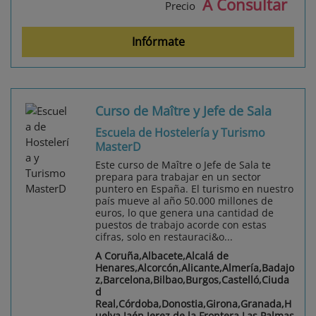
A Consultar
Precio
Infórmate
Curso de Maître y Jefe de Sala
Escuela de Hostelería y Turismo
MasterD
Este curso de Maître o Jefe de Sala te
prepara para trabajar en un sector
puntero en España. El turismo en nuestro
país mueve al año 50.000 millones de
euros, lo que genera una cantidad de
puestos de trabajo acorde con estas
cifras, solo en restauraci&o...
A Coruña,Albacete,Alcalá de
Henares,Alcorcón,Alicante,Almería,Badajo
z,Barcelona,Bilbao,Burgos,Castelló,Ciuda
d
Real,Córdoba,Donostia,Girona,Granada,H
uelva,Jaén,Jerez de la Frontera,Las Palmas