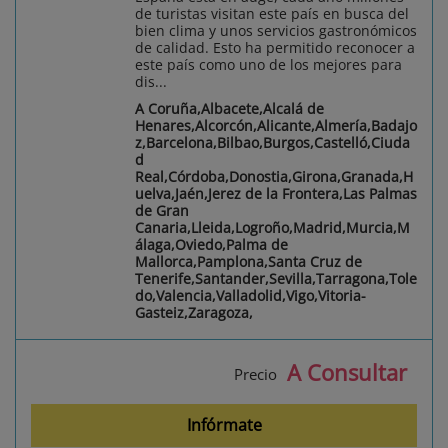
de turistas visitan este país en busca del
bien clima y unos servicios gastronómicos
de calidad. Esto ha permitido reconocer a
este país como uno de los mejores para
dis...
A Coruña,Albacete,Alcalá de
Henares,Alcorcón,Alicante,Almería,Badajo
z,Barcelona,Bilbao,Burgos,Castelló,Ciuda
d
Real,Córdoba,Donostia,Girona,Granada,H
uelva,Jaén,Jerez de la Frontera,Las Palmas
de Gran
Canaria,Lleida,Logroño,Madrid,Murcia,M
álaga,Oviedo,Palma de
Mallorca,Pamplona,Santa Cruz de
Tenerife,Santander,Sevilla,Tarragona,Tole
do,Valencia,Valladolid,Vigo,Vitoria-
Gasteiz,Zaragoza,
A Consultar
Precio
Infórmate