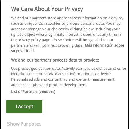
We Care About Your Privacy
Formación
Centros
We and our partners store and/or access information on a device,
such as unique IDs in cookies to process personal data. You may
Orientación
accept or manage your choices by clicking below, including your
right to object where legitimate interest is used, or at any time in
Quiénes somos
the privacy policy page. These choices will be signaled to our
partners and will not affect browsing data.
Más información sobre
Contacta
su privacidad
Aviso Legal
We and our partners process data to provide:
Política de Privacidad
Use precise geolocation data. Actively scan device characteristics for
identification. Store and/or access information on a device.
Política de Cookies
Personalised ads and content, ad and content measurement,
audience insights and product development.
Canal Ético
List of Partners (vendors)
¡Síguenos!
I Accept
©
Infoempleo
.
Reservados todos los derechos.
Show Purposes