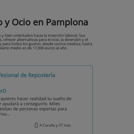
o y Ocio en Pamplona
 y bien orientados hacia la inserción laboral. Sus
 ofrecer alternativas para el ocio, la diversión y el
y para todos los gustos, desde cocina creativa, hasta
salario medio es de 17.000 euros al año.
fesional de Repostería
erD
i quieres hacer realidad tu sueño de
te ayudará a conseguirlo. Miles
esitan de personas expertas para
nsu...
A Coruña y 37 más