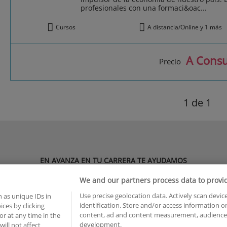
profesionales con una formaci&oac...
Cursos
A distancia/Online y 1 más
A Consu
Precio
1
de 1
EN AVANZA EN TU CARRERA TE AYUDAMOS
rsos para ti. Te orientamos y asesoramos para que elijas tu forma
We and our partners process data to provi
tgrados
y mucho más.
Use precise geolocation data. Actively scan device
 as unique IDs in
identification. Store and/or access information o
ces by clicking
content, ad and content measurement, audience 
or at any time in the
ÁREAS MÁS SOLICITADAS
development.
will not affect