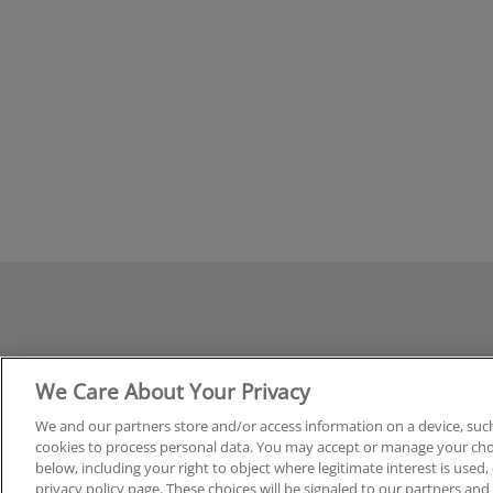
En Avanza en tu Carrera tenemos más de 50.000 cu
We Care About Your Privacy
Formación Profesional
,
Oposiciones
,
Grados
,
Pos
We and our partners store and/or access information on a device, such
cookies to process personal data. You may accept or manage your choi
below, including your right to object where legitimate interest is used, 
privacy policy page. These choices will be signaled to our partners and 