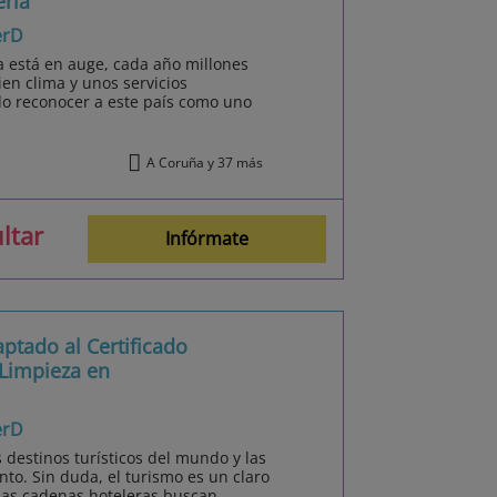
ería
erD
a está en auge, cada año millones
ien clima y unos servicios
do reconocer a este país como uno
A Coruña y 37 más
ltar
Infórmate
ptado al Certificado
 Limpieza en
erD
 destinos turísticos del mundo y las
nto. Sin duda, el turismo es un claro
Las cadenas hoteleras buscan