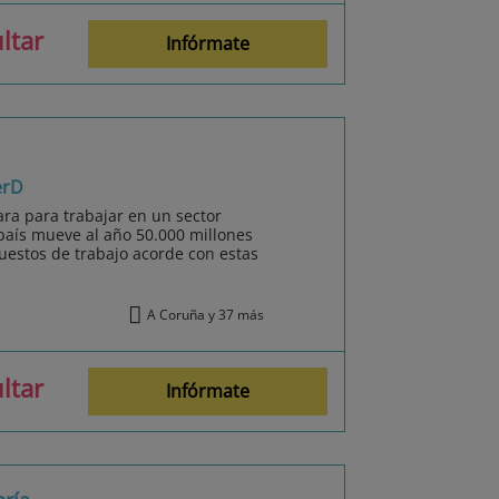
ltar
Infórmate
erD
ara para trabajar en un sector
país mueve al año 50.000 millones
uestos de trabajo acorde con estas
A Coruña y 37 más
ltar
Infórmate