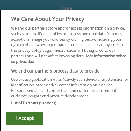
Home
We Care About Your Privacy
Formación
Centros
We and our partners store and/or access information on a device,
such as unique IDs in cookies to process personal data. You may
Orientación
accept or manage your choices by clicking below, including your
right to object where legitimate interest is used, or at any time in
Quiénes somos
the privacy policy page. These choices will be signaled to our
partners and will not affect browsing data.
Más información sobre
Contacta
su privacidad
Aviso Legal
We and our partners process data to provide:
Política de Privacidad
Use precise geolocation data. Actively scan device characteristics for
identification. Store and/or access information on a device.
Política de Cookies
Personalised ads and content, ad and content measurement,
audience insights and product development.
Canal Ético
List of Partners (vendors)
¡Síguenos!
I Accept