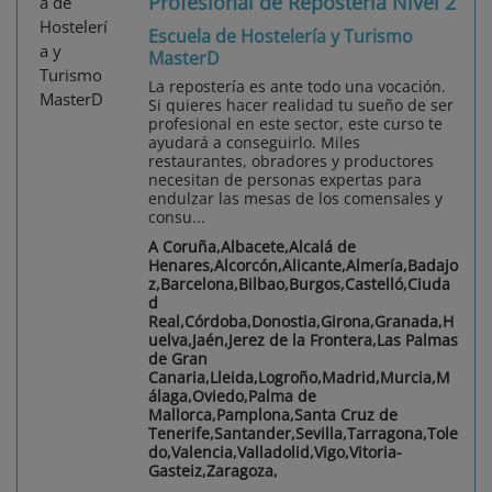
Profesional de Repostería Nivel 2
Escuela de Hostelería y Turismo
MasterD
La repostería es ante todo una vocación.
Si quieres hacer realidad tu sueño de ser
profesional en este sector, este curso te
ayudará a conseguirlo. Miles
restaurantes, obradores y productores
necesitan de personas expertas para
endulzar las mesas de los comensales y
consu...
A Coruña,Albacete,Alcalá de
Henares,Alcorcón,Alicante,Almería,Badajo
z,Barcelona,Bilbao,Burgos,Castelló,Ciuda
d
Real,Córdoba,Donostia,Girona,Granada,H
uelva,Jaén,Jerez de la Frontera,Las Palmas
de Gran
Canaria,Lleida,Logroño,Madrid,Murcia,M
álaga,Oviedo,Palma de
Mallorca,Pamplona,Santa Cruz de
Tenerife,Santander,Sevilla,Tarragona,Tole
do,Valencia,Valladolid,Vigo,Vitoria-
Gasteiz,Zaragoza,