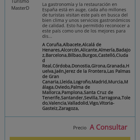
La gastronomía y la restauración en
España está en auge, cada año millones
de turistas visitan este país en busca del
bien clima y unos servicios gastronómicos
de calidad. Esto ha permitido reconocer a
este país como uno de los mejores para
dis...
A Coruña,Albacete,Alcalá de
Henares,Alcorcón,Alicante,Almería,Badajo
z,Barcelona,Bilbao,Burgos,Castelló,Ciuda
d
Real,Córdoba,Donostia,Girona,Granada,H
uelva,Jaén,Jerez de la Frontera,Las Palmas
de Gran
Canaria,Lleida,Logroño,Madrid,Murcia,M
álaga,Oviedo,Palma de
Mallorca,Pamplona,Santa Cruz de
Tenerife,Santander,Sevilla,Tarragona,Tole
do,Valencia,Valladolid,Vigo,Vitoria-
Gasteiz,Zaragoza,
A Consultar
Precio