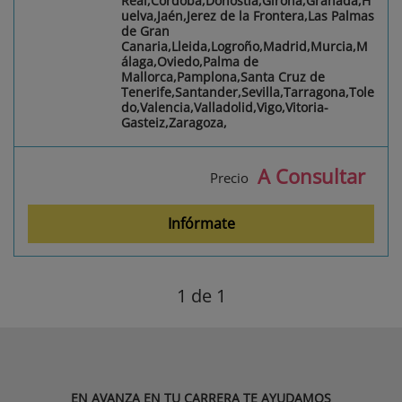
Real,Córdoba,Donostia,Girona,Granada,H
uelva,Jaén,Jerez de la Frontera,Las Palmas
de Gran
Canaria,Lleida,Logroño,Madrid,Murcia,M
álaga,Oviedo,Palma de
Mallorca,Pamplona,Santa Cruz de
Tenerife,Santander,Sevilla,Tarragona,Tole
do,Valencia,Valladolid,Vigo,Vitoria-
Gasteiz,Zaragoza,
A Consultar
Precio
Infórmate
1
de 1
EN AVANZA EN TU CARRERA TE AYUDAMOS