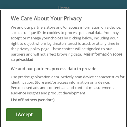
Home
We Care About Your Privacy
Formación
Centros
We and our partners store and/or access information on a device,
such as unique IDs in cookies to process personal data. You may
Orientación
accept or manage your choices by clicking below, including your
right to object where legitimate interest is used, or at any time in
Quiénes somos
the privacy policy page. These choices will be signaled to our
partners and will not affect browsing data.
Más información sobre
Contacta
su privacidad
Aviso Legal
We and our partners process data to provide:
Política de Privacidad
Use precise geolocation data. Actively scan device characteristics for
identification. Store and/or access information on a device.
Política de Cookies
Personalised ads and content, ad and content measurement,
audience insights and product development.
Canal Ético
List of Partners (vendors)
¡Síguenos!
I Accept