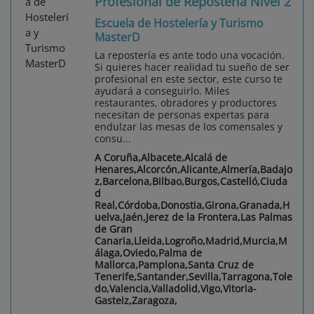
Profesional de Repostería Nivel 2
Escuela de Hostelería y Turismo
MasterD
La repostería es ante todo una vocación.
Si quieres hacer realidad tu sueño de ser
profesional en este sector, este curso te
ayudará a conseguirlo. Miles
restaurantes, obradores y productores
necesitan de personas expertas para
endulzar las mesas de los comensales y
consu...
A Coruña,Albacete,Alcalá de
Henares,Alcorcón,Alicante,Almería,Badajo
z,Barcelona,Bilbao,Burgos,Castelló,Ciuda
d
Real,Córdoba,Donostia,Girona,Granada,H
uelva,Jaén,Jerez de la Frontera,Las Palmas
de Gran
Canaria,Lleida,Logroño,Madrid,Murcia,M
álaga,Oviedo,Palma de
Mallorca,Pamplona,Santa Cruz de
Tenerife,Santander,Sevilla,Tarragona,Tole
do,Valencia,Valladolid,Vigo,Vitoria-
Gasteiz,Zaragoza,