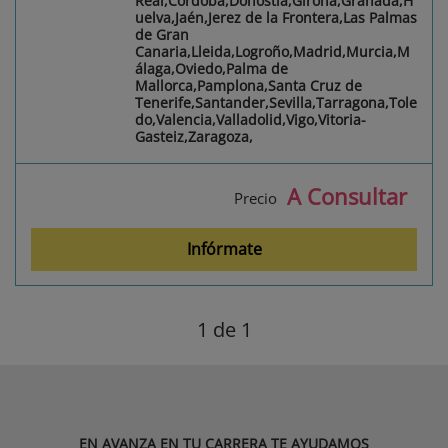
Real,Córdoba,Donostia,Girona,Granada,H
uelva,Jaén,Jerez de la Frontera,Las Palmas
de Gran
Canaria,Lleida,Logroño,Madrid,Murcia,M
álaga,Oviedo,Palma de
Mallorca,Pamplona,Santa Cruz de
Tenerife,Santander,Sevilla,Tarragona,Tole
do,Valencia,Valladolid,Vigo,Vitoria-
Gasteiz,Zaragoza,
A Consultar
Precio
Infórmate
1
de 1
EN AVANZA EN TU CARRERA TE AYUDAMOS