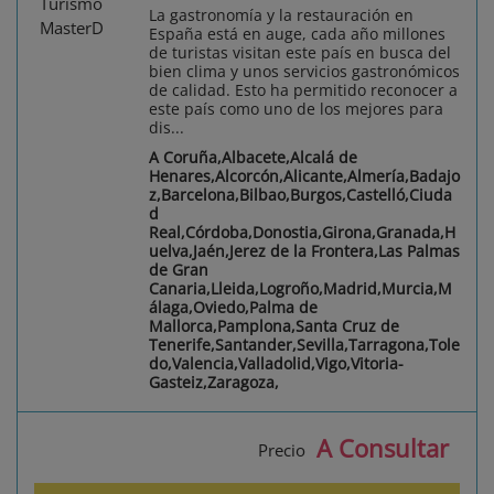
La gastronomía y la restauración en
España está en auge, cada año millones
de turistas visitan este país en busca del
bien clima y unos servicios gastronómicos
de calidad. Esto ha permitido reconocer a
este país como uno de los mejores para
dis...
A Coruña,Albacete,Alcalá de
Henares,Alcorcón,Alicante,Almería,Badajo
z,Barcelona,Bilbao,Burgos,Castelló,Ciuda
d
Real,Córdoba,Donostia,Girona,Granada,H
uelva,Jaén,Jerez de la Frontera,Las Palmas
de Gran
Canaria,Lleida,Logroño,Madrid,Murcia,M
álaga,Oviedo,Palma de
Mallorca,Pamplona,Santa Cruz de
Tenerife,Santander,Sevilla,Tarragona,Tole
do,Valencia,Valladolid,Vigo,Vitoria-
Gasteiz,Zaragoza,
A Consultar
Precio