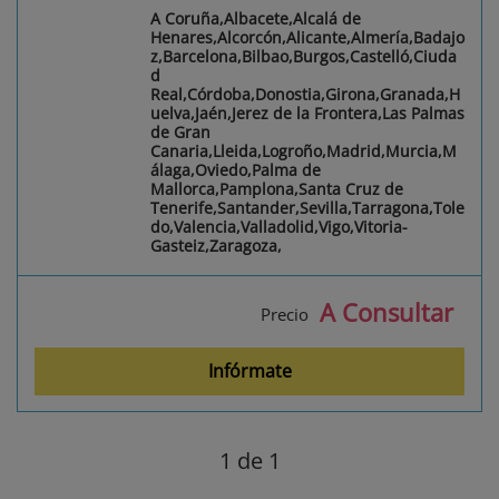
A Coruña,Albacete,Alcalá de
Henares,Alcorcón,Alicante,Almería,Badajo
z,Barcelona,Bilbao,Burgos,Castelló,Ciuda
d
Real,Córdoba,Donostia,Girona,Granada,H
uelva,Jaén,Jerez de la Frontera,Las Palmas
de Gran
Canaria,Lleida,Logroño,Madrid,Murcia,M
álaga,Oviedo,Palma de
Mallorca,Pamplona,Santa Cruz de
Tenerife,Santander,Sevilla,Tarragona,Tole
do,Valencia,Valladolid,Vigo,Vitoria-
Gasteiz,Zaragoza,
A Consultar
Precio
Infórmate
1
de 1