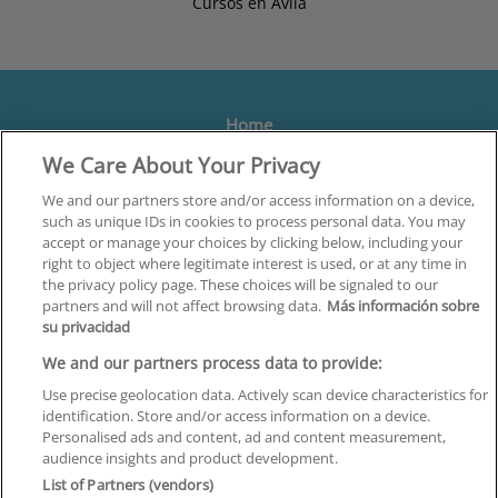
Cursos en Ávila
Home
We Care About Your Privacy
Formación
Centros
We and our partners store and/or access information on a device,
such as unique IDs in cookies to process personal data. You may
Orientación
accept or manage your choices by clicking below, including your
right to object where legitimate interest is used, or at any time in
Quiénes somos
the privacy policy page. These choices will be signaled to our
partners and will not affect browsing data.
Más información sobre
Contacta
su privacidad
Aviso Legal
We and our partners process data to provide:
Política de Privacidad
Use precise geolocation data. Actively scan device characteristics for
identification. Store and/or access information on a device.
Política de Cookies
Personalised ads and content, ad and content measurement,
audience insights and product development.
Canal Ético
List of Partners (vendors)