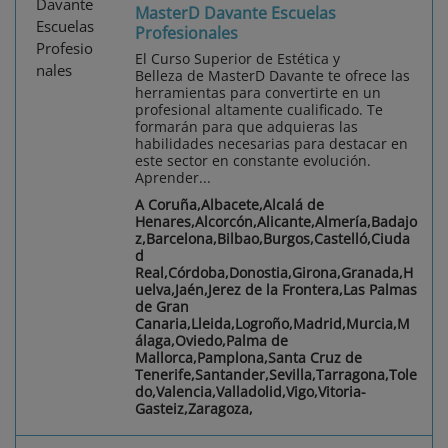
MasterD Davante Escuelas
Profesionales
El Curso Superior de Estética y
Belleza de MasterD Davante te ofrece las
herramientas para convertirte en un
profesional altamente cualificado. Te
formarán para que adquieras las
habilidades necesarias para destacar en
este sector en constante evolución.
Aprender...
A Coruña,Albacete,Alcalá de
Henares,Alcorcón,Alicante,Almería,Badajo
z,Barcelona,Bilbao,Burgos,Castelló,Ciuda
d
Real,Córdoba,Donostia,Girona,Granada,H
uelva,Jaén,Jerez de la Frontera,Las Palmas
de Gran
Canaria,Lleida,Logroño,Madrid,Murcia,M
álaga,Oviedo,Palma de
Mallorca,Pamplona,Santa Cruz de
Tenerife,Santander,Sevilla,Tarragona,Tole
do,Valencia,Valladolid,Vigo,Vitoria-
Gasteiz,Zaragoza,