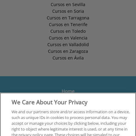
Cursos en Sevilla
Cursos en Soria
Cursos en Tarragona
Cursos en Tenerife
Cursos en Toledo
Cursos en Valencia
Cursos en Valladolid
Cursos en Zaragoza
Cursos en Ávila
Home
We Care About Your Privacy
Formación
Centros
We and our partners store and/or access information on a device,
such as unique IDs in cookies to process personal data. You may
Orientación
accept or manage your choices by clicking below, including your
right to object where legitimate interest is used, or at any time in
Quiénes somos
the privacy policy page. These choices will be signaled to our