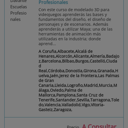
Profesionales
Con este curso de modelado 3D para
videojuegos aprenderás las bases y
fundamentos del diseño, el diseño de
personajes y de escenarios. Además
aprenderás a utilizar Maya; una de las
herramientas de animación más
utilizadas en la industria; donde
aprend...
A Coruña,Albacete,Alcalá de
Henares,Alcorcón,Alicante,Almería,Badajo
z,Barcelona,Bilbao,Burgos,Castelló,Ciuda
d
Real,Córdoba,Donostia,Girona,Granada,H
uelva,Jaén,Jerez de la Frontera,Las Palmas
de Gran
Canaria,Lleida,Logroño,Madrid,Murcia,M
álaga,Oviedo,Palma de
Mallorca,Pamplona,Santa Cruz de
Tenerife,Santander,Sevilla,Tarragona,Tole
do,Valencia,Valladolid,Vigo,Vitoria-
Gasteiz,Zaragoza,
A Consultar
Precio