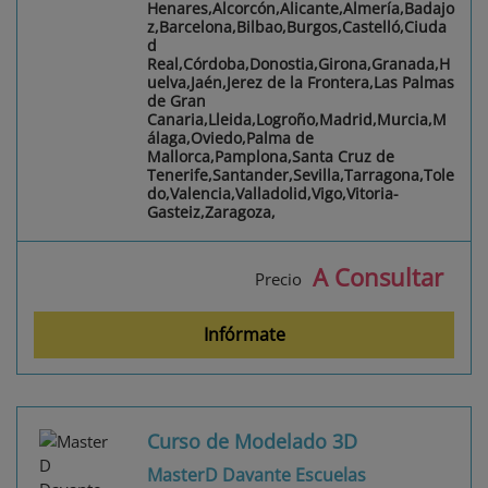
Henares,Alcorcón,Alicante,Almería,Badajo
z,Barcelona,Bilbao,Burgos,Castelló,Ciuda
d
Real,Córdoba,Donostia,Girona,Granada,H
uelva,Jaén,Jerez de la Frontera,Las Palmas
de Gran
Canaria,Lleida,Logroño,Madrid,Murcia,M
álaga,Oviedo,Palma de
Mallorca,Pamplona,Santa Cruz de
Tenerife,Santander,Sevilla,Tarragona,Tole
do,Valencia,Valladolid,Vigo,Vitoria-
Gasteiz,Zaragoza,
A Consultar
Precio
Infórmate
Curso de Modelado 3D
MasterD Davante Escuelas