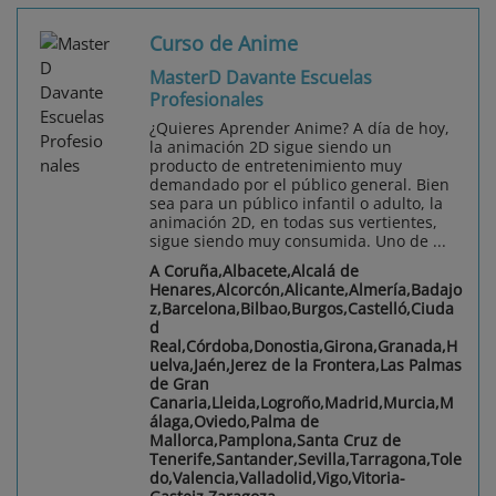
Curso de Anime
MasterD Davante Escuelas
Profesionales
¿Quieres Aprender Anime? A día de hoy,
la animación 2D sigue siendo un
producto de entretenimiento muy
demandado por el público general. Bien
sea para un público infantil o adulto, la
animación 2D, en todas sus vertientes,
sigue siendo muy consumida. Uno de ...
A Coruña,Albacete,Alcalá de
Henares,Alcorcón,Alicante,Almería,Badajo
z,Barcelona,Bilbao,Burgos,Castelló,Ciuda
d
Real,Córdoba,Donostia,Girona,Granada,H
uelva,Jaén,Jerez de la Frontera,Las Palmas
de Gran
Canaria,Lleida,Logroño,Madrid,Murcia,M
álaga,Oviedo,Palma de
Mallorca,Pamplona,Santa Cruz de
Tenerife,Santander,Sevilla,Tarragona,Tole
do,Valencia,Valladolid,Vigo,Vitoria-