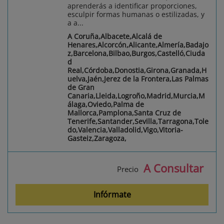
aprenderás a identificar proporciones,
esculpir formas humanas o estilizadas, y
a a...
A Coruña,Albacete,Alcalá de
Henares,Alcorcón,Alicante,Almería,Badajo
z,Barcelona,Bilbao,Burgos,Castelló,Ciuda
d
Real,Córdoba,Donostia,Girona,Granada,H
uelva,Jaén,Jerez de la Frontera,Las Palmas
de Gran
Canaria,Lleida,Logroño,Madrid,Murcia,M
álaga,Oviedo,Palma de
Mallorca,Pamplona,Santa Cruz de
Tenerife,Santander,Sevilla,Tarragona,Tole
do,Valencia,Valladolid,Vigo,Vitoria-
Gasteiz,Zaragoza,
A Consultar
Precio
Infórmate