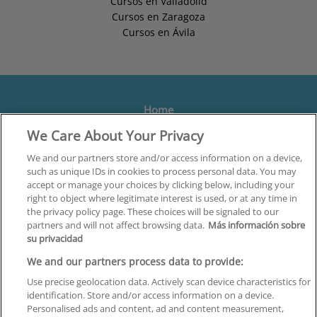
Cursos en Valladolid
Cursos en Zaragoza
Cursos en Ávila
Home
We Care About Your Privacy
Formación
Centros
We and our partners store and/or access information on a device,
such as unique IDs in cookies to process personal data. You may
Orientación
accept or manage your choices by clicking below, including your
right to object where legitimate interest is used, or at any time in
Quiénes somos
the privacy policy page. These choices will be signaled to our
partners and will not affect browsing data.
Más información sobre
Contacta
su privacidad
Aviso Legal
We and our partners process data to provide:
Política de Privacidad
Use precise geolocation data. Actively scan device characteristics for
identification. Store and/or access information on a device.
Política de Cookies
Personalised ads and content, ad and content measurement,