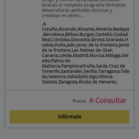
Gracias al completo programa formativo
desarrollarás aptitudes técnicas y
creativas en direcc...
,A
Coruña,Alcorcón,Alicante,Almería,Badajoz
,Barcelona,Bilbao,Burgos,Castelló,Ciudad
Real,Córdoba,Donostia,Girona,Granada,H
uelva,Iruña,Jaén,Jerez de la Frontera,Jerez
de la frontera,Las Palmas de Gran
Canaria,Lleida,Madrid,Murcia,Málaga,Ovi
edo,Palma de
Mallorca,Pamplona/Iruña,Santa Cruz de
Tenerife,Santander,Sevilla,Tarragona,Tole
do,Valencia,Valladolid,Vigo,Vitoria-
Gasteiz,Zaragoza,Álcala de Henares,
A Consultar
Precio
Infórmate