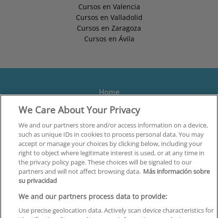
Cursos en Valencia
Cursos en Valladolid
Cursos en Zaragoza
Cursos en Ávila
Home
We Care About Your Privacy
Formación
Centros
We and our partners store and/or access information on a device,
such as unique IDs in cookies to process personal data. You may
Orientación
accept or manage your choices by clicking below, including your
right to object where legitimate interest is used, or at any time in
Quiénes somos
the privacy policy page. These choices will be signaled to our
partners and will not affect browsing data.
Más información sobre
Contacta
su privacidad
Aviso Legal
We and our partners process data to provide:
Política de Privacidad
Use precise geolocation data. Actively scan device characteristics for