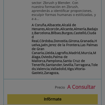
sector: Zbrush y Blender. Con
nuestra formación en Zbrush,
aprenderás a identificar proporciones,
esculpir formas humanas o estilizadas, y
a a...
A Coruña,Albacete,Alcalá de
Henares,Alcorcón,Alicante,Almería,Badajo
z,Barcelona,Bilbao,Burgos,Castelló,Ciuda
d
Real,Córdoba,Donostia,Girona,Granada,H
uelva,Jaén,Jerez de la Frontera,Las Palmas
de Gran
Canaria,Lleida,Logroño,Madrid,Murcia,M
álaga,Oviedo,Palma de
Mallorca,Pamplona,Santa Cruz de
Tenerife,Santander,Sevilla,Tarragona,Tole
do,Valencia,Valladolid,Vigo,Vitoria-
Gasteiz,Zaragoza,
A Consultar
Precio
Infórmate