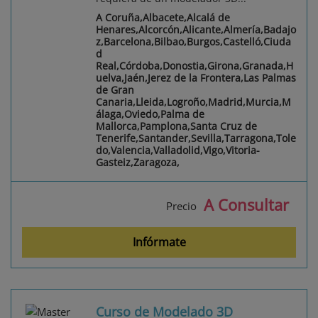
A Coruña,Albacete,Alcalá de
Henares,Alcorcón,Alicante,Almería,Badajo
z,Barcelona,Bilbao,Burgos,Castelló,Ciuda
d
Real,Córdoba,Donostia,Girona,Granada,H
uelva,Jaén,Jerez de la Frontera,Las Palmas
de Gran
Canaria,Lleida,Logroño,Madrid,Murcia,M
álaga,Oviedo,Palma de
Mallorca,Pamplona,Santa Cruz de
Tenerife,Santander,Sevilla,Tarragona,Tole
do,Valencia,Valladolid,Vigo,Vitoria-
Gasteiz,Zaragoza,
A Consultar
Precio
Infórmate
Curso de Modelado 3D