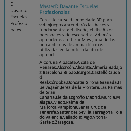
MasterD Davante Escuelas
Profesionales
Con este curso de modelado 3D para
videojuegos aprenderás las bases y
fundamentos del diseño, el diseño de
personajes y de escenarios. Además
aprenderás a utilizar Maya; una de las
herramientas de animación más
utilizadas en la industria; donde
aprend...
A Coruña,Albacete,Alcalá de
Henares,Alcorcón,Alicante,Almería,Badajo
z,Barcelona,Bilbao,Burgos,Castelló,Ciuda
d
Real,Córdoba,Donostia,Girona,Granada,H
uelva,Jaén,Jerez de la Frontera,Las Palmas
de Gran
Canaria,Lleida,Logroño,Madrid,Murcia,M
álaga,Oviedo,Palma de
Mallorca,Pamplona,Santa Cruz de
Tenerife,Santander,Sevilla,Tarragona,Tole
do,Valencia,Valladolid,Vigo,Vitoria-
Gasteiz,Zaragoza,