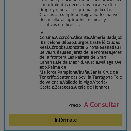
conocimientos necesarios para escribir,
dirigir y montar tus propias películas.
Gracias al completo programa formativo
desarrollarás aptitudes técnicas y
creativas en direcc...
,A
Coruña,Alcorcón,Alicante,Almería,Badajoz
,Barcelona,Bilbao,Burgos,Castelló,Ciudad
Real,Córdoba,Donostia,Girona,Granada,H
uelva,Iruña,Jaén,Jerez de la Frontera,Jerez
de la frontera,Las Palmas de Gran
Canaria,Lleida,Madrid,Murcia,Málaga,Ovi
edo,Palma de
Mallorca,Pamplona/Iruña,Santa Cruz de
Tenerife,Santander,Sevilla,Tarragona,Tole
do,Valencia,Valladolid,Vigo,Vitoria-
Gasteiz,Zaragoza,Álcala de Henares,
A Consultar
Precio
Infórmate