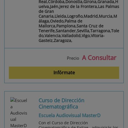
Real,Córdoba,Donostia,Girona,Granada,H
uelva,Jaén,Jerez de la Frontera,Las Palmas
de Gran
Canaria,Lleida,Logroño,Madrid,Murcia,M
álaga,Oviedo,Palma de
Mallorca,Pamplona,Santa Cruz de
Tenerife,Santander,Sevilla,Tarragona,Tole
do,Valencia,Valladolid,Vigo,Vitoria-
Gasteiz,Zaragoza,
A Consultar
Precio
Infórmate
Curso de Dirección
Cinematográfica
Escuela Audiovisual MasterD
Con el Curso de Dirección
Cinematográfica de Exitae , adquirirás los