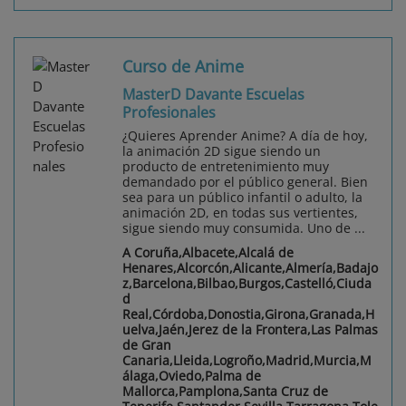
Curso de Anime
MasterD Davante Escuelas
Profesionales
¿Quieres Aprender Anime? A día de hoy,
la animación 2D sigue siendo un
producto de entretenimiento muy
demandado por el público general. Bien
sea para un público infantil o adulto, la
animación 2D, en todas sus vertientes,
sigue siendo muy consumida. Uno de ...
A Coruña,Albacete,Alcalá de
Henares,Alcorcón,Alicante,Almería,Badajo
z,Barcelona,Bilbao,Burgos,Castelló,Ciuda
d
Real,Córdoba,Donostia,Girona,Granada,H
uelva,Jaén,Jerez de la Frontera,Las Palmas
de Gran
Canaria,Lleida,Logroño,Madrid,Murcia,M
álaga,Oviedo,Palma de
Mallorca,Pamplona,Santa Cruz de