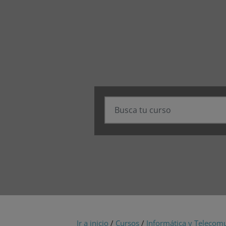
Ir a inicio
/
Cursos
/
Informática y Telecom