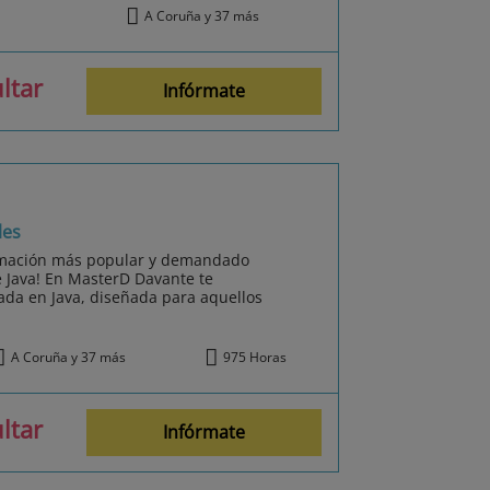
A Coruña y 37 más
ltar
Infórmate
les
amación más popular y demandado
e Java! En MasterD Davante te
ada en Java, diseñada para aquellos
A Coruña y 37 más
975 Horas
ltar
Infórmate