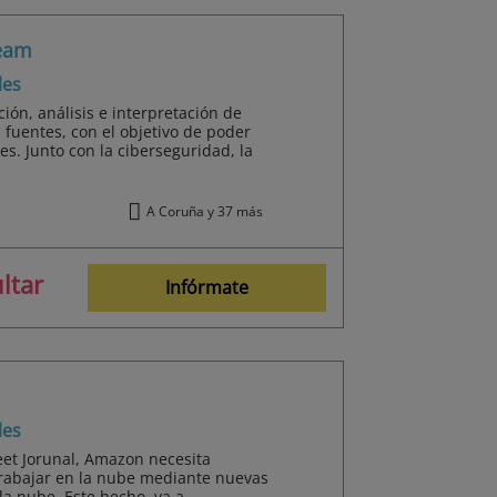
Team
les
ción, análisis e interpretación de
 fuentes, con el objetivo de poder
ues. Junto con la ciberseguridad, la
A Coruña y 37 más
ltar
Infórmate
les
eet Jorunal, Amazon necesita
trabajar en la nube mediante nuevas
la nube. Este hecho, va a