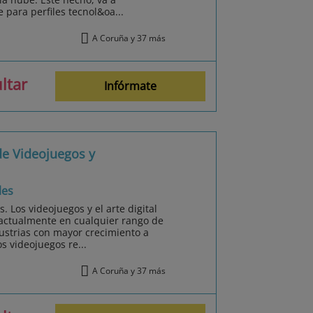
para perfiles tecnol&oa...
A Coruña y 37 más
ltar
Infórmate
de Videojuegos y
les
 Los videojuegos y el arte digital
 actualmente en cualquier rango de
dustrias con mayor crecimiento a
s videojuegos re...
A Coruña y 37 más