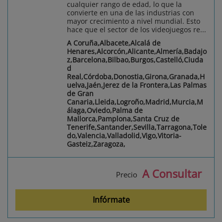
cualquier rango de edad, lo que la
convierte en una de las industrias con
mayor crecimiento a nivel mundial. Esto
hace que el sector de los videojuegos re...
A Coruña,Albacete,Alcalá de
Henares,Alcorcón,Alicante,Almería,Badajo
z,Barcelona,Bilbao,Burgos,Castelló,Ciuda
d
Real,Córdoba,Donostia,Girona,Granada,H
uelva,Jaén,Jerez de la Frontera,Las Palmas
de Gran
Canaria,Lleida,Logroño,Madrid,Murcia,M
álaga,Oviedo,Palma de
Mallorca,Pamplona,Santa Cruz de
Tenerife,Santander,Sevilla,Tarragona,Tole
do,Valencia,Valladolid,Vigo,Vitoria-
Gasteiz,Zaragoza,
A Consultar
Precio
Infórmate