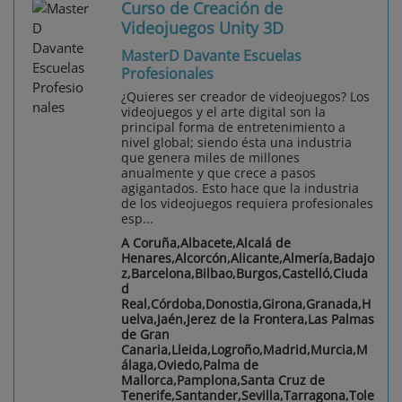
Curso de Creación de
Videojuegos Unity 3D
MasterD Davante Escuelas
Profesionales
¿Quieres ser creador de videojuegos? Los
videojuegos y el arte digital son la
principal forma de entretenimiento a
nivel global; siendo ésta una industria
que genera miles de millones
anualmente y que crece a pasos
agigantados. Esto hace que la industria
de los videojuegos requiera profesionales
esp...
A Coruña,Albacete,Alcalá de
Henares,Alcorcón,Alicante,Almería,Badajo
z,Barcelona,Bilbao,Burgos,Castelló,Ciuda
d
Real,Córdoba,Donostia,Girona,Granada,H
uelva,Jaén,Jerez de la Frontera,Las Palmas
de Gran
Canaria,Lleida,Logroño,Madrid,Murcia,M
álaga,Oviedo,Palma de
Mallorca,Pamplona,Santa Cruz de
Tenerife,Santander,Sevilla,Tarragona,Tole