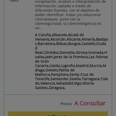
recopilación, análisis e interpretación de
información captada a través de
diferentes fuentes, con el objetivo de
poder identificar, tratar y/o solucionar
ciberataques. Junto con la
ciberseguridad, la ciberinteligencia es
un...
A Coruña,Albacete,Alcalá de
Henares,Alcorcón,Alicante,Almería,Badajo
z,Barcelona,Bilbao,Burgos,Castelló,Ciuda
d
Real,Córdoba,Donostia,Girona,Granada,H
uelva,Jaén,Jerez de la Frontera,Las Palmas
de Gran
Canaria,Lleida,Logroño,Madrid,Murcia,M
álaga,Oviedo,Palma de
Mallorca,Pamplona,Santa Cruz de
Tenerife,Santander,Sevilla,Tarragona,Tole
do,Valencia,Valladolid,Vigo,Vitoria-
Gasteiz,Zaragoza,
A Consultar
Precio