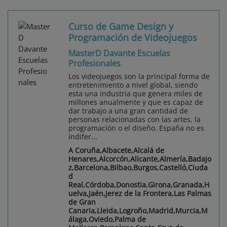
Curso de Game Design y
Programación de Videojuegos
MasterD Davante Escuelas
Profesionales
Los videojuegos son la principal forma de
entretenimiento a nivel global, siendo
esta una industria que genera miles de
millones anualmente y que es capaz de
dar trabajo a una gran cantidad de
personas relacionadas con las artes, la
programación o el diseño. España no es
indifer...
A Coruña,Albacete,Alcalá de
Henares,Alcorcón,Alicante,Almería,Badajo
z,Barcelona,Bilbao,Burgos,Castelló,Ciuda
d
Real,Córdoba,Donostia,Girona,Granada,H
uelva,Jaén,Jerez de la Frontera,Las Palmas
de Gran
Canaria,Lleida,Logroño,Madrid,Murcia,M
álaga,Oviedo,Palma de