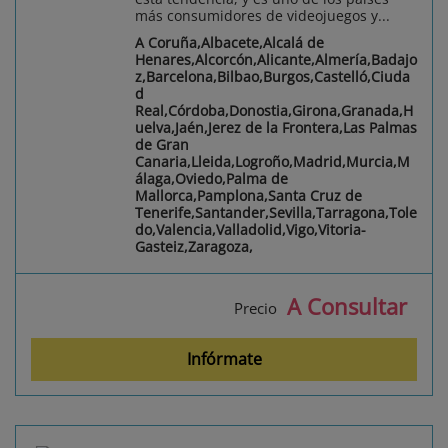
más consumidores de videojuegos y...
A Coruña,Albacete,Alcalá de
Henares,Alcorcón,Alicante,Almería,Badajo
z,Barcelona,Bilbao,Burgos,Castelló,Ciuda
d
Real,Córdoba,Donostia,Girona,Granada,H
uelva,Jaén,Jerez de la Frontera,Las Palmas
de Gran
Canaria,Lleida,Logroño,Madrid,Murcia,M
álaga,Oviedo,Palma de
Mallorca,Pamplona,Santa Cruz de
Tenerife,Santander,Sevilla,Tarragona,Tole
do,Valencia,Valladolid,Vigo,Vitoria-
Gasteiz,Zaragoza,
A Consultar
Precio
Infórmate