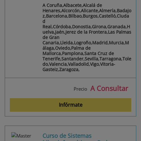
A Coruña,Albacete,Alcalá de
Henares,Alcorcón,Alicante,Almería,Badajo
z,Barcelona,Bilbao,Burgos,Castelló,Ciuda
d
Real,Córdoba,Donostia,Girona,Granada,H
uelva,Jaén,Jerez de la Frontera,Las Palmas
de Gran
Canaria,Lleida,Logroño,Madrid,Murcia,M
álaga,Oviedo,Palma de
Mallorca,Pamplona,Santa Cruz de
Tenerife,Santander,Sevilla,Tarragona,Tole
do,Valencia,Valladolid,Vigo,Vitoria-
Gasteiz,Zaragoza,
A Consultar
Precio
Infórmate
Curso de Sistemas