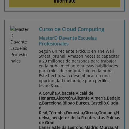
Infórmate
Curso de Cloud Computing
MasterD Davante Escuelas
Profesionales
Según un reciente artículo en The Wall
Street Jorunal, Amazon necesita capacitar
a 29 millones de personas para trabajar
en la nube mediante nuevas habilidades
para roles de computación en la nube.
Este hecho, va a desembocar en una
oportunidad ineludible para perfiles
tecnol&oa...
A Coruña,Albacete,Alcalá de
Henares,Alcorcón,Alicante,Almería,Badajo
z,Barcelona,Bilbao,Burgos,Castelló,Ciuda
d
Real,Córdoba,Donostia,Girona,Granada,H
uelva,Jaén,Jerez de la Frontera,Las Palmas
de Gran
Canaria,Lleida,Logroño,Madrid,Murcia,M