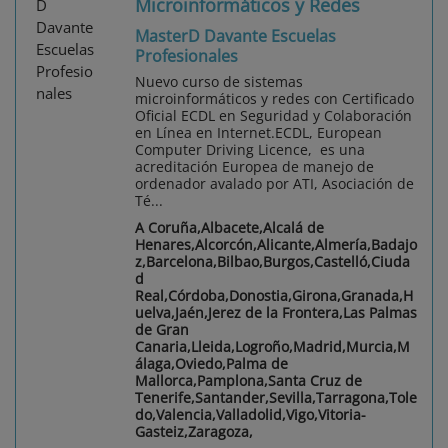
Microinformáticos y Redes
MasterD Davante Escuelas
Profesionales
Nuevo curso de sistemas
microinformáticos y redes con Certificado
Oficial ECDL en Seguridad y Colaboración
en Línea en Internet.ECDL, European
Computer Driving Licence, es una
acreditación Europea de manejo de
ordenador avalado por ATI, Asociación de
Té...
A Coruña,Albacete,Alcalá de
Henares,Alcorcón,Alicante,Almería,Badajo
z,Barcelona,Bilbao,Burgos,Castelló,Ciuda
d
Real,Córdoba,Donostia,Girona,Granada,H
uelva,Jaén,Jerez de la Frontera,Las Palmas
de Gran
Canaria,Lleida,Logroño,Madrid,Murcia,M
álaga,Oviedo,Palma de
Mallorca,Pamplona,Santa Cruz de
Tenerife,Santander,Sevilla,Tarragona,Tole
do,Valencia,Valladolid,Vigo,Vitoria-
Gasteiz,Zaragoza,