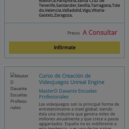
Mallorca,Pamplona,Santa Cruz de
Tenerife,Santander,Sevilla,Tarragona,Tole
do,Valencia,Valladolid,Vigo,Vitoria-
Gasteiz,Zaragoza,
A Consultar
Precio
Infórmate
Curso de Creación de
Videojuegos Unreal Engine
MasterD Davante Escuelas
Profesionales
Los videojuegos son la principal forma de
entretenimiento a nivel global; siendo
ésta una industria que genera miles de
millones anualmente y que crece a pasos
agigantados. España no es indiferente a
esta tendencia, y es uno de los países