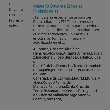
MasterD Davante Escuelas
Profesionales
¿Te gustaría especializarte para ser
Desarrollador .NET? Te ofrecemos la
formación más completa para acceder a
uno de los perfiles más demandados en
el sector tecnológico. En MasterD,
encotrarás formación integral y
actualizada en el ...
A Coruña,Albacete,Alcalá de
Henares,Alcorcón,Alicante,Almería,Badajo
z,Barcelona,Bilbao,Burgos,Castelló,Ciuda
d
Real,Córdoba,Donostia,Girona,Granada,H
uelva,Jaén,Jerez de la Frontera,Las Palmas
de Gran
Canaria,Lleida,Logroño,Madrid,Murcia,M
álaga,Oviedo,Palma de
Mallorca,Pamplona,Santa Cruz de
Tenerife,Santander,Sevilla,Tarragona,Tole
do,Valencia,Valladolid,Vigo,Vitoria-
Gasteiz,Zaragoza,