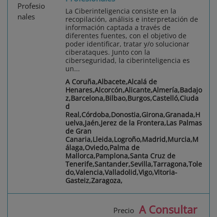
La Ciberinteligencia consiste en la
recopilación, análisis e interpretación de
información captada a través de
diferentes fuentes, con el objetivo de
poder identificar, tratar y/o solucionar
ciberataques. Junto con la
ciberseguridad, la ciberinteligencia es
un...
A Coruña,Albacete,Alcalá de
Henares,Alcorcón,Alicante,Almería,Badajo
z,Barcelona,Bilbao,Burgos,Castelló,Ciuda
d
Real,Córdoba,Donostia,Girona,Granada,H
uelva,Jaén,Jerez de la Frontera,Las Palmas
de Gran
Canaria,Lleida,Logroño,Madrid,Murcia,M
álaga,Oviedo,Palma de
Mallorca,Pamplona,Santa Cruz de
Tenerife,Santander,Sevilla,Tarragona,Tole
do,Valencia,Valladolid,Vigo,Vitoria-
Gasteiz,Zaragoza,
A Consultar
Precio