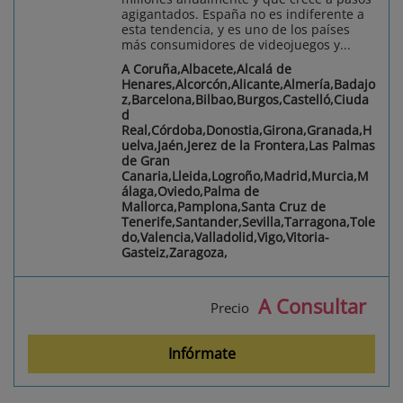
agigantados. España no es indiferente a
esta tendencia, y es uno de los países
más consumidores de videojuegos y...
A Coruña,Albacete,Alcalá de
Henares,Alcorcón,Alicante,Almería,Badajo
z,Barcelona,Bilbao,Burgos,Castelló,Ciuda
d
Real,Córdoba,Donostia,Girona,Granada,H
uelva,Jaén,Jerez de la Frontera,Las Palmas
de Gran
Canaria,Lleida,Logroño,Madrid,Murcia,M
álaga,Oviedo,Palma de
Mallorca,Pamplona,Santa Cruz de
Tenerife,Santander,Sevilla,Tarragona,Tole
do,Valencia,Valladolid,Vigo,Vitoria-
Gasteiz,Zaragoza,
A Consultar
Precio
Infórmate