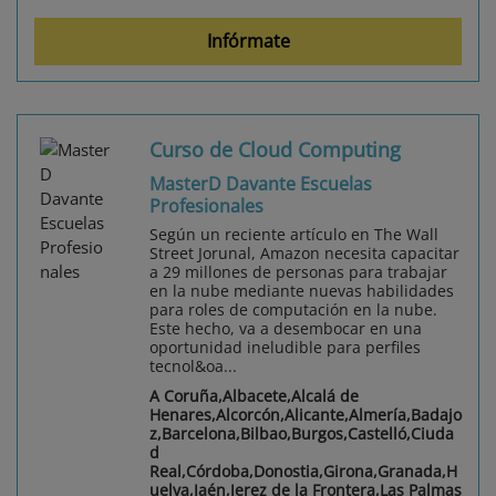
Infórmate
Curso de Cloud Computing
MasterD Davante Escuelas
Profesionales
Según un reciente artículo en The Wall
Street Jorunal, Amazon necesita capacitar
a 29 millones de personas para trabajar
en la nube mediante nuevas habilidades
para roles de computación en la nube.
Este hecho, va a desembocar en una
oportunidad ineludible para perfiles
tecnol&oa...
A Coruña,Albacete,Alcalá de
Henares,Alcorcón,Alicante,Almería,Badajo
z,Barcelona,Bilbao,Burgos,Castelló,Ciuda
d
Real,Córdoba,Donostia,Girona,Granada,H
uelva,Jaén,Jerez de la Frontera,Las Palmas