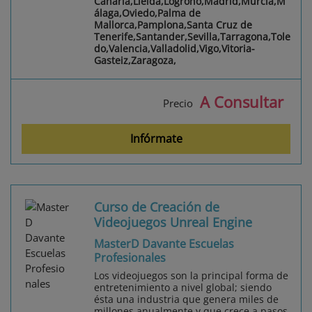
Canaria,Lleida,Logroño,Madrid,Murcia,M
álaga,Oviedo,Palma de
Mallorca,Pamplona,Santa Cruz de
Tenerife,Santander,Sevilla,Tarragona,Tole
do,Valencia,Valladolid,Vigo,Vitoria-
Gasteiz,Zaragoza,
A Consultar
Precio
Infórmate
Curso de Creación de
Videojuegos Unreal Engine
MasterD Davante Escuelas
Profesionales
Los videojuegos son la principal forma de
entretenimiento a nivel global; siendo
ésta una industria que genera miles de
millones anualmente y que crece a pasos