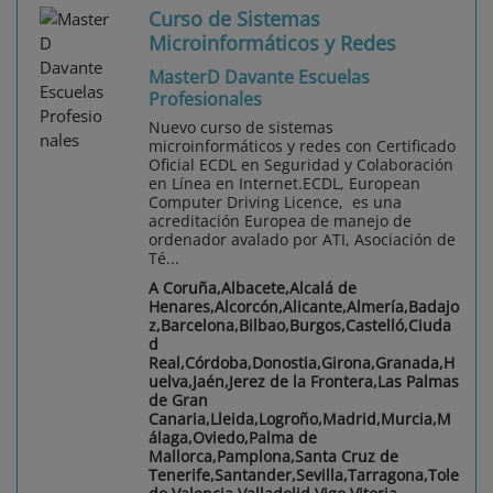
Curso de Sistemas
Microinformáticos y Redes
MasterD Davante Escuelas
Profesionales
Nuevo curso de sistemas
microinformáticos y redes con Certificado
Oficial ECDL en Seguridad y Colaboración
en Línea en Internet.ECDL, European
Computer Driving Licence, es una
acreditación Europea de manejo de
ordenador avalado por ATI, Asociación de
Té...
A Coruña,Albacete,Alcalá de
Henares,Alcorcón,Alicante,Almería,Badajo
z,Barcelona,Bilbao,Burgos,Castelló,Ciuda
d
Real,Córdoba,Donostia,Girona,Granada,H
uelva,Jaén,Jerez de la Frontera,Las Palmas
de Gran
Canaria,Lleida,Logroño,Madrid,Murcia,M
álaga,Oviedo,Palma de
Mallorca,Pamplona,Santa Cruz de
Tenerife,Santander,Sevilla,Tarragona,Tole