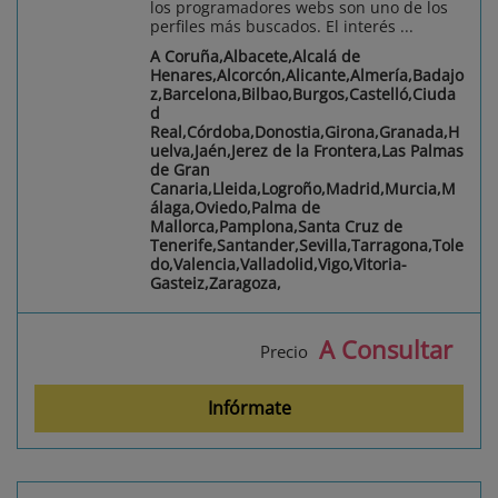
los programadores webs son uno de los
perfiles más buscados. El interés ...
A Coruña,Albacete,Alcalá de
Henares,Alcorcón,Alicante,Almería,Badajo
z,Barcelona,Bilbao,Burgos,Castelló,Ciuda
d
Real,Córdoba,Donostia,Girona,Granada,H
uelva,Jaén,Jerez de la Frontera,Las Palmas
de Gran
Canaria,Lleida,Logroño,Madrid,Murcia,M
álaga,Oviedo,Palma de
Mallorca,Pamplona,Santa Cruz de
Tenerife,Santander,Sevilla,Tarragona,Tole
do,Valencia,Valladolid,Vigo,Vitoria-
Gasteiz,Zaragoza,
A Consultar
Precio
Infórmate