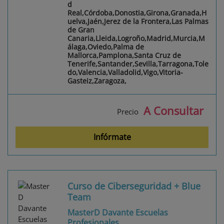
d
Real,Córdoba,Donostia,Girona,Granada,H
uelva,Jaén,Jerez de la Frontera,Las Palmas
de Gran
Canaria,Lleida,Logroño,Madrid,Murcia,M
álaga,Oviedo,Palma de
Mallorca,Pamplona,Santa Cruz de
Tenerife,Santander,Sevilla,Tarragona,Tole
do,Valencia,Valladolid,Vigo,Vitoria-
Gasteiz,Zaragoza,
A Consultar
Precio
Infórmate
Curso de Ciberseguridad + Blue
Team
MasterD Davante Escuelas
Profesionales