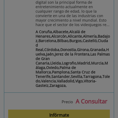
digital son la principal forma de
entretenimiento actualmente en
cualquier rango de edad, lo que la
convierte en una de las industrias con
mayor crecimiento a nivel mundial. Esto
hace que el sector de los videojuegos re...
A Coruña,Albacete,Alcalá de
Henares,Alcorcón,Alicante,Almería,Badajo
z,Barcelona,Bilbao,Burgos,Castelló,Ciuda
d
Real,Córdoba,Donostia,Girona,Granada,H
uelva,Jaén,Jerez de la Frontera,Las Palmas
de Gran
Canaria,Lleida,Logroño,Madrid,Murcia,M
álaga,Oviedo,Palma de
Mallorca,Pamplona,Santa Cruz de
Tenerife,Santander,Sevilla,Tarragona,Tole
do,Valencia,Valladolid,Vigo,Vitoria-
Gasteiz,Zaragoza,
A Consultar
Precio
Infórmate