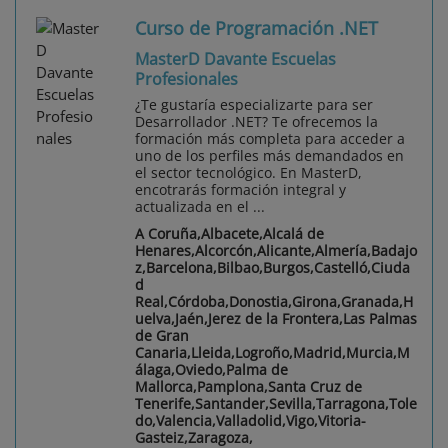
Curso de Programación .NET
MasterD Davante Escuelas
Profesionales
¿Te gustaría especializarte para ser
Desarrollador .NET? Te ofrecemos la
formación más completa para acceder a
uno de los perfiles más demandados en
el sector tecnológico. En MasterD,
encotrarás formación integral y
actualizada en el ...
A Coruña,Albacete,Alcalá de
Henares,Alcorcón,Alicante,Almería,Badajo
z,Barcelona,Bilbao,Burgos,Castelló,Ciuda
d
Real,Córdoba,Donostia,Girona,Granada,H
uelva,Jaén,Jerez de la Frontera,Las Palmas
de Gran
Canaria,Lleida,Logroño,Madrid,Murcia,M
álaga,Oviedo,Palma de
Mallorca,Pamplona,Santa Cruz de
Tenerife,Santander,Sevilla,Tarragona,Tole
do,Valencia,Valladolid,Vigo,Vitoria-
Gasteiz,Zaragoza,