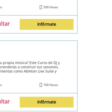
ás
500 Horas
ltar
Infórmate
tu propia música? Este Curso de DJ y
prenderás a construir tus sesiones,
amientas como Ableton Live Suite y
ás
700 Horas
ltar
Infórmate