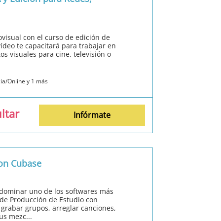
visual con el curso de edición de
vídeo te capacitará para trabajar en
s visuales para cine, televisión o
cia/Online y 1 más
ltar
Infórmate
con Cubase
 dominar uno de los softwares más
 de Producción de Estudio con
 grabar grupos, arreglar canciones,
us mezc...