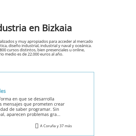
dustria en Bizkaia
ecializados y muy apropiados para acceder al mercado
a, diseño industrial, industrial y naval y oceánica.
00 cursos distintos, bien presenciales u online,
rio medio es de 22.000 euros al año.
les
a forma en que se desarrolla
os mensajes que prometen crear
idad de saber programar. Sin
al, aparecen problemas gra...
A Coruña y 37 más