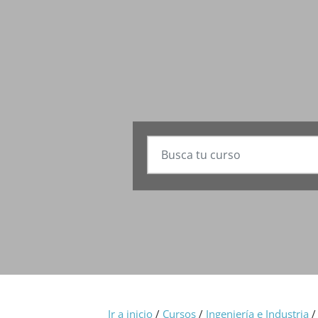
Ir a inicio
/
Cursos
/
Ingeniería e Industria
/