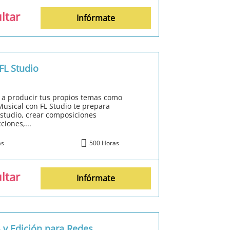
ltar
Infórmate
FL Studio
 a producir tus propios temas como
Musical con FL Studio te prepara
estudio, crear composiciones
ciones,...
ás
500 Horas
ltar
Infórmate
 y Edición para Redes,