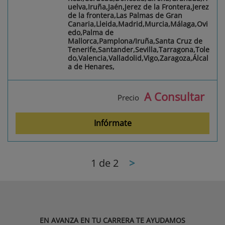
uelva,Iruña,Jaén,Jerez de la Frontera,Jerez
de la frontera,Las Palmas de Gran
Canaria,Lleida,Madrid,Murcia,Málaga,Ovi
edo,Palma de
Mallorca,Pamplona/Iruña,Santa Cruz de
Tenerife,Santander,Sevilla,Tarragona,Tole
do,Valencia,Valladolid,Vigo,Zaragoza,Álcal
a de Henares,
A Consultar
Precio
Infórmate
1
de 2
>
EN AVANZA EN TU CARRERA TE AYUDAMOS