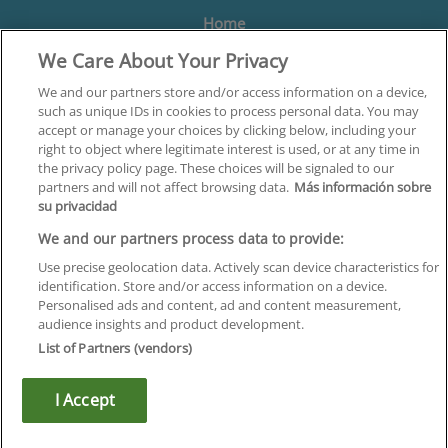
Home
We Care About Your Privacy
Formación
Centros
We and our partners store and/or access information on a device,
such as unique IDs in cookies to process personal data. You may
Orientación
accept or manage your choices by clicking below, including your
right to object where legitimate interest is used, or at any time in
Quiénes somos
the privacy policy page. These choices will be signaled to our
partners and will not affect browsing data.
Más información sobre
Contacta
su privacidad
Aviso Legal
We and our partners process data to provide:
Política de Privacidad
Use precise geolocation data. Actively scan device characteristics for
identification. Store and/or access information on a device.
Política de Cookies
Personalised ads and content, ad and content measurement,
audience insights and product development.
Canal Ético
List of Partners (vendors)
¡Síguenos!
I Accept