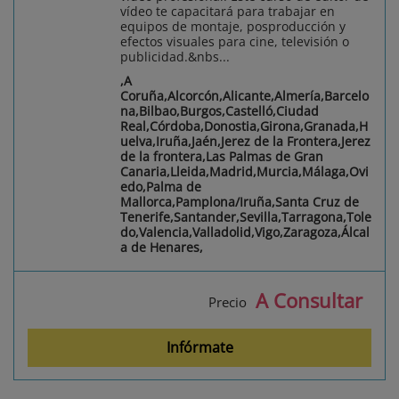
vídeo te capacitará para trabajar en
equipos de montaje, posproducción y
efectos visuales para cine, televisión o
publicidad.&nbs...
,A
Coruña,Alcorcón,Alicante,Almería,Barcelo
na,Bilbao,Burgos,Castelló,Ciudad
Real,Córdoba,Donostia,Girona,Granada,H
uelva,Iruña,Jaén,Jerez de la Frontera,Jerez
de la frontera,Las Palmas de Gran
Canaria,Lleida,Madrid,Murcia,Málaga,Ovi
edo,Palma de
Mallorca,Pamplona/Iruña,Santa Cruz de
Tenerife,Santander,Sevilla,Tarragona,Tole
do,Valencia,Valladolid,Vigo,Zaragoza,Álcal
a de Henares,
A Consultar
Precio
Infórmate