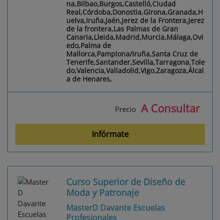
na,Bilbao,Burgos,Castelló,Ciudad
Real,Córdoba,Donostia,Girona,Granada,H
uelva,Iruña,Jaén,Jerez de la Frontera,Jerez
de la frontera,Las Palmas de Gran
Canaria,Lleida,Madrid,Murcia,Málaga,Ovi
edo,Palma de
Mallorca,Pamplona/Iruña,Santa Cruz de
Tenerife,Santander,Sevilla,Tarragona,Tole
do,Valencia,Valladolid,Vigo,Zaragoza,Álcal
a de Henares,
A Consultar
Precio
Infórmate
Curso Superior de Diseño de
Moda y Patronaje
MasterD Davante Escuelas
Profesionales