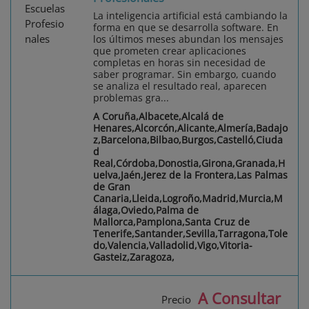
La inteligencia artificial está cambiando la
forma en que se desarrolla software. En
los últimos meses abundan los mensajes
que prometen crear aplicaciones
completas en horas sin necesidad de
saber programar. Sin embargo, cuando
se analiza el resultado real, aparecen
problemas gra...
A Coruña,Albacete,Alcalá de
Henares,Alcorcón,Alicante,Almería,Badajo
z,Barcelona,Bilbao,Burgos,Castelló,Ciuda
d
Real,Córdoba,Donostia,Girona,Granada,H
uelva,Jaén,Jerez de la Frontera,Las Palmas
de Gran
Canaria,Lleida,Logroño,Madrid,Murcia,M
álaga,Oviedo,Palma de
Mallorca,Pamplona,Santa Cruz de
Tenerife,Santander,Sevilla,Tarragona,Tole
do,Valencia,Valladolid,Vigo,Vitoria-
Gasteiz,Zaragoza,
A Consultar
Precio