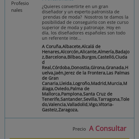
¿Quieres convertirte en un gran
diseñador y un experto patronista de
prendas de moda? Nosotros te damos la
posibilidad de conseguirlo con este curso
superior de moda y patronaje. Hoy en
día, los diseñadores españoles son todo
un referente inte...
A Coruña,Albacete,Alcalá de
Henares,Alcorcón,Alicante,Almería,Badajo
z,Barcelona,Bilbao,Burgos,Castelló,Ciuda
d
Real,Córdoba,Donostia,Girona,Granada,H
uelva,Jaén,Jerez de la Frontera,Las Palmas
de Gran
Canaria,Lleida,Logroño,Madrid,Murcia,M
álaga,Oviedo,Palma de
Mallorca,Pamplona,Santa Cruz de
Tenerife,Santander,Sevilla,Tarragona,Tole
do,Valencia,Valladolid,Vigo,Vitoria-
Gasteiz,Zaragoza,
A Consultar
Precio