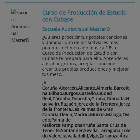
Curso de Producción de Estudio
con Cubase
Escuela Audiovisual MasterD
¿Quieres producir tus propias canciones
y dominar uno de los softwares más
potentes del mercado musical? Este
Curso de Producción de Estudio con
Cubase te prepara para ello. Aprenderás
a grabar grupos, arreglar canciones,
crear tus propias producciones y mejorar
tus mezc...
,A
Coruña,Alcorcón,Alicante,Almería,Barcelo
na,Bilbao,Burgos,Castelló,Ciudad
Real,Córdoba,Donostia,Girona,Granada,H
uelva,Iruña,Jaén,Jerez de la Frontera,Jerez
de la frontera,Las Palmas de Gran
Canaria,Lleida,Madrid,Murcia,Málaga,Ovi
edo,Palma de
Mallorca,Pamplona/Iruña,Santa Cruz de
Tenerife,Santander,Sevilla,Tarragona,Tole
do,Valencia,Valladolid,Vigo,Zaragoza,Álcal