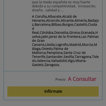
que la moda española es muy fuerte
debido a su competitividad, innovación,
diseño, calidad y ...
A Coruña,Albacete,Alcalá de
Henares,Alcorcón,Alicante,Almería,Badajo
z,Barcelona,Bilbao,Burgos,Castelló,Ciuda
d
Real,Córdoba,Donostia,Girona,Granada,H
uelva,Jaén,Jerez de la Frontera,Las Palmas
de Gran
Canaria,Lleida,Logroño,Madrid,Murcia,M
álaga,Oviedo,Palma de
Mallorca,Pamplona,Santa Cruz de
Tenerife,Santander,Sevilla,Tarragona,Tole
do,Valencia,Valladolid,Vigo,Vitoria-
Gasteiz,Zaragoza,
A Consultar
Precio
Infórmate