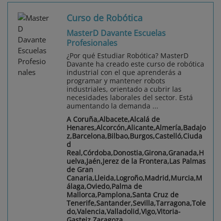
Curso de Robótica
MasterD Davante Escuelas
Profesionales
¿Por qué Estudiar Robótica? MasterD
Davante ha creado este curso de robótica
industrial con el que aprenderás a
programar y mantener robots
industriales, orientado a cubrir las
necesidades laborales del sector. Está
aumentando la demanda ...
A Coruña,Albacete,Alcalá de
Henares,Alcorcón,Alicante,Almería,Badajo
z,Barcelona,Bilbao,Burgos,Castelló,Ciuda
d
Real,Córdoba,Donostia,Girona,Granada,H
uelva,Jaén,Jerez de la Frontera,Las Palmas
de Gran
Canaria,Lleida,Logroño,Madrid,Murcia,M
álaga,Oviedo,Palma de
Mallorca,Pamplona,Santa Cruz de
Tenerife,Santander,Sevilla,Tarragona,Tole
do,Valencia,Valladolid,Vigo,Vitoria-
Gasteiz,Zaragoza,