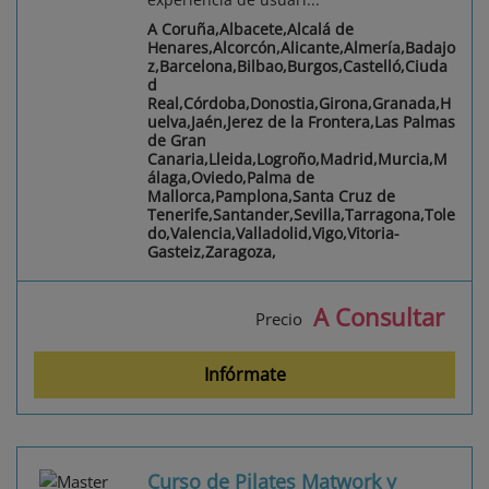
A Coruña,Albacete,Alcalá de
Henares,Alcorcón,Alicante,Almería,Badajo
z,Barcelona,Bilbao,Burgos,Castelló,Ciuda
d
Real,Córdoba,Donostia,Girona,Granada,H
uelva,Jaén,Jerez de la Frontera,Las Palmas
de Gran
Canaria,Lleida,Logroño,Madrid,Murcia,M
álaga,Oviedo,Palma de
Mallorca,Pamplona,Santa Cruz de
Tenerife,Santander,Sevilla,Tarragona,Tole
do,Valencia,Valladolid,Vigo,Vitoria-
Gasteiz,Zaragoza,
A Consultar
Precio
Infórmate
Curso de Pilates Matwork y