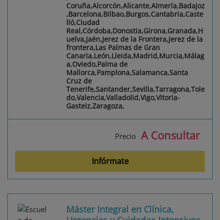
Coruña,Alcorcón,Alicante,Almería,Badajoz
,Barcelona,Bilbao,Burgos,Cantabria,Caste
lló,Ciudad
Real,Córdoba,Donostia,Girona,Granada,H
uelva,Jaén,Jerez de la Frontera,Jerez de la
frontera,Las Palmas de Gran
Canaria,León,Lleida,Madrid,Murcia,Málag
a,Oviedo,Palma de
Mallorca,Pamplona,Salamanca,Santa
Cruz de
Tenerife,Santander,Sevilla,Tarragona,Tole
do,Valencia,Valladolid,Vigo,Vitoria-
Gasteiz,Zaragoza,
A Consultar
Precio
Infórmate
Máster Integral en Clínica,
Urgencias y Cuidados Intensivos