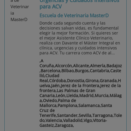
para ACV
Escuela de Veterinaria MasterD
Donde cada segundo cuenta y las
decisiones salvan vidas, es fundamental
elegir la mejor formación. Si quieres ser
el mejor Asistente Clínico Veterinario,
realiza con Davante el Máster Integral en
clínica, urgencias y cuidados intensivos
para ACV. Tu carrera como ACV de al...
,A
Coruña,Alcorcón,Alicante,Almería,Badajoz
,Barcelona,Bilbao,Burgos,Cantabria,Caste
lló,Ciudad
Real,Córdoba,Donostia,Girona,Granada,H
uelva,Jaén,Jerez de la Frontera,Jerez de la
frontera,Las Palmas de Gran
Canaria,León,Lleida,Madrid,Murcia,Málag
a,Oviedo,Palma de
Mallorca,Pamplona,Salamanca,Santa
Cruz de
Tenerife,Santander,Sevilla,Tarragona,Tole
do,Valencia,Valladolid,Vigo,Vitoria-
Gasteiz,Zaragoza,