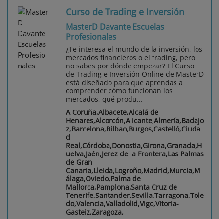
Curso de Trading e Inversión
MasterD Davante Escuelas
Profesionales
¿Te interesa el mundo de la inversión, los
mercados financieros o el trading, pero
no sabes por dónde empezar? El Curso
de Trading e Inversión Online de MasterD
está diseñado para que aprendas a
comprender cómo funcionan los
mercados, qué produ...
A Coruña,Albacete,Alcalá de
Henares,Alcorcón,Alicante,Almería,Badajo
z,Barcelona,Bilbao,Burgos,Castelló,Ciuda
d
Real,Córdoba,Donostia,Girona,Granada,H
uelva,Jaén,Jerez de la Frontera,Las Palmas
de Gran
Canaria,Lleida,Logroño,Madrid,Murcia,M
álaga,Oviedo,Palma de
Mallorca,Pamplona,Santa Cruz de
Tenerife,Santander,Sevilla,Tarragona,Tole
do,Valencia,Valladolid,Vigo,Vitoria-
Gasteiz,Zaragoza,