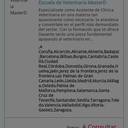
Escuela de Veterinaria MasterD
Especialízate como Asistente de Clínica
Veterinaria en una materia tan
apasionante como necesaria: la anestesia
y conviértete en el perfil más demandado
del sector. Con la formación que te ofrece
Davante serás una pieza fundamental
apoyando al veterinario en...
,A
Coruña,Alcorcón,Alicante,Almería,Badajoz
,Barcelona,Bilbao,Burgos,Cantabria,Caste
lló,Ciudad
Real,Córdoba,Donostia,Girona,Granada,H
uelva,Jaén,Jerez de la Frontera,Jerez de la
frontera,Las Palmas de Gran
Canaria,León,Lleida,Madrid,Murcia,Málag
a,Oviedo,Palma de
Mallorca,Pamplona,Salamanca,Santa
Cruz de
Tenerife,Santander,Sevilla,Tarragona,Tole
do,Valencia,Valladolid,Vigo,Vitoria-
Gasteiz,Zaragoza,
A Consultar
Precio