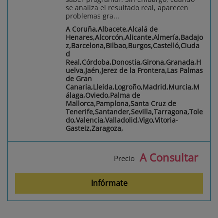
se analiza el resultado real, aparecen
problemas gra...
A Coruña,Albacete,Alcalá de
Henares,Alcorcón,Alicante,Almería,Badajo
z,Barcelona,Bilbao,Burgos,Castelló,Ciuda
d
Real,Córdoba,Donostia,Girona,Granada,H
uelva,Jaén,Jerez de la Frontera,Las Palmas
de Gran
Canaria,Lleida,Logroño,Madrid,Murcia,M
álaga,Oviedo,Palma de
Mallorca,Pamplona,Santa Cruz de
Tenerife,Santander,Sevilla,Tarragona,Tole
do,Valencia,Valladolid,Vigo,Vitoria-
Gasteiz,Zaragoza,
A Consultar
Precio
Infórmate