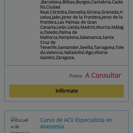
,Barcelona,Bilbao,Burgos,Cantabria,Caste
lló,Ciudad
Real,Córdoba,Donostia,Girona,Granada,H
uelva,Jaén,Jerez de la Frontera,Jerez de la
frontera,Las Palmas de Gran
Canaria,León,Lleida,Madrid,Murcia,Málag
a,Oviedo,Palma de
Mallorca,Pamplona,Salamanca,Santa
Cruz de
Tenerife,Santander,Sevilla,Tarragona,Tole
do,Valencia,Valladolid,Vigo,Vitoria-
Gasteiz,Zaragoza,
A Consultar
Precio
Infórmate
Curso de ACV Especialista en
Anestesia