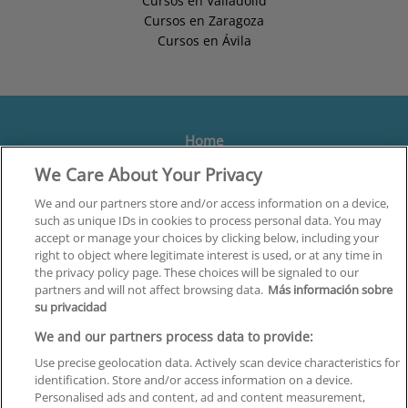
Cursos en Valladolid
Cursos en Zaragoza
Cursos en Ávila
Home
We Care About Your Privacy
Formación
Centros
We and our partners store and/or access information on a device,
such as unique IDs in cookies to process personal data. You may
Orientación
accept or manage your choices by clicking below, including your
right to object where legitimate interest is used, or at any time in
Quiénes somos
the privacy policy page. These choices will be signaled to our
partners and will not affect browsing data.
Más información sobre
Contacta
su privacidad
Aviso Legal
We and our partners process data to provide:
Política de Privacidad
Use precise geolocation data. Actively scan device characteristics for
identification. Store and/or access information on a device.
Política de Cookies
Personalised ads and content, ad and content measurement,