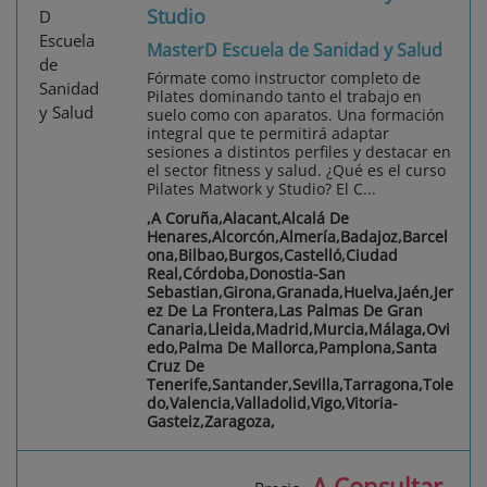
Studio
MasterD Escuela de Sanidad y Salud
Fórmate como instructor completo de
Pilates dominando tanto el trabajo en
suelo como con aparatos. Una formación
integral que te permitirá adaptar
sesiones a distintos perfiles y destacar en
el sector fitness y salud. ¿Qué es el curso
Pilates Matwork y Studio? El C...
,A Coruña,Alacant,Alcalá De
Henares,Alcorcón,Almería,Badajoz,Barcel
ona,Bilbao,Burgos,Castelló,Ciudad
Real,Córdoba,Donostia-San
Sebastian,Girona,Granada,Huelva,Jaén,Jer
ez De La Frontera,Las Palmas De Gran
Canaria,Lleida,Madrid,Murcia,Málaga,Ovi
edo,Palma De Mallorca,Pamplona,Santa
Cruz De
Tenerife,Santander,Sevilla,Tarragona,Tole
do,Valencia,Valladolid,Vigo,Vitoria-
Gasteiz,Zaragoza,
A Consultar