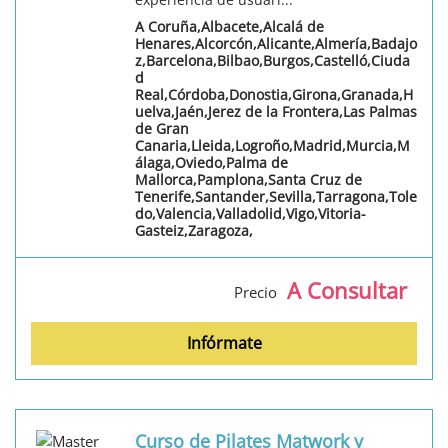
A Coruña,Albacete,Alcalá de
Henares,Alcorcón,Alicante,Almería,Badajo
z,Barcelona,Bilbao,Burgos,Castelló,Ciuda
d
Real,Córdoba,Donostia,Girona,Granada,H
uelva,Jaén,Jerez de la Frontera,Las Palmas
de Gran
Canaria,Lleida,Logroño,Madrid,Murcia,M
álaga,Oviedo,Palma de
Mallorca,Pamplona,Santa Cruz de
Tenerife,Santander,Sevilla,Tarragona,Tole
do,Valencia,Valladolid,Vigo,Vitoria-
Gasteiz,Zaragoza,
A Consultar
Precio
Infórmate
Curso de Pilates Matwork y