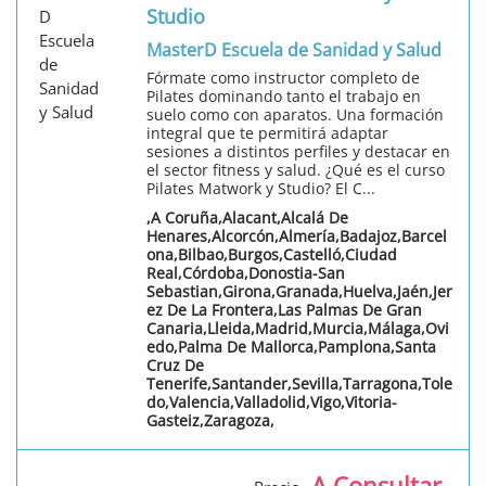
Studio
MasterD Escuela de Sanidad y Salud
Fórmate como instructor completo de
Pilates dominando tanto el trabajo en
suelo como con aparatos. Una formación
integral que te permitirá adaptar
sesiones a distintos perfiles y destacar en
el sector fitness y salud. ¿Qué es el curso
Pilates Matwork y Studio? El C...
,A Coruña,Alacant,Alcalá De
Henares,Alcorcón,Almería,Badajoz,Barcel
ona,Bilbao,Burgos,Castelló,Ciudad
Real,Córdoba,Donostia-San
Sebastian,Girona,Granada,Huelva,Jaén,Jer
ez De La Frontera,Las Palmas De Gran
Canaria,Lleida,Madrid,Murcia,Málaga,Ovi
edo,Palma De Mallorca,Pamplona,Santa
Cruz De
Tenerife,Santander,Sevilla,Tarragona,Tole
do,Valencia,Valladolid,Vigo,Vitoria-
Gasteiz,Zaragoza,
A Consultar