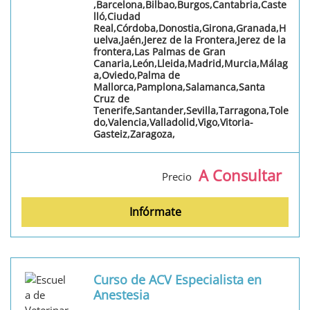
,Barcelona,Bilbao,Burgos,Cantabria,Caste
lló,Ciudad
Real,Córdoba,Donostia,Girona,Granada,H
uelva,Jaén,Jerez de la Frontera,Jerez de la
frontera,Las Palmas de Gran
Canaria,León,Lleida,Madrid,Murcia,Málag
a,Oviedo,Palma de
Mallorca,Pamplona,Salamanca,Santa
Cruz de
Tenerife,Santander,Sevilla,Tarragona,Tole
do,Valencia,Valladolid,Vigo,Vitoria-
Gasteiz,Zaragoza,
A Consultar
Precio
Infórmate
Curso de ACV Especialista en
Anestesia