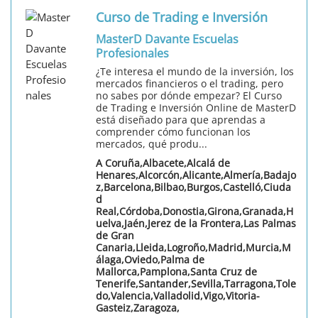
Curso de Trading e Inversión
MasterD Davante Escuelas
Profesionales
¿Te interesa el mundo de la inversión, los
mercados financieros o el trading, pero
no sabes por dónde empezar? El Curso
de Trading e Inversión Online de MasterD
está diseñado para que aprendas a
comprender cómo funcionan los
mercados, qué produ...
A Coruña,Albacete,Alcalá de
Henares,Alcorcón,Alicante,Almería,Badajo
z,Barcelona,Bilbao,Burgos,Castelló,Ciuda
d
Real,Córdoba,Donostia,Girona,Granada,H
uelva,Jaén,Jerez de la Frontera,Las Palmas
de Gran
Canaria,Lleida,Logroño,Madrid,Murcia,M
álaga,Oviedo,Palma de
Mallorca,Pamplona,Santa Cruz de
Tenerife,Santander,Sevilla,Tarragona,Tole
do,Valencia,Valladolid,Vigo,Vitoria-
Gasteiz,Zaragoza,