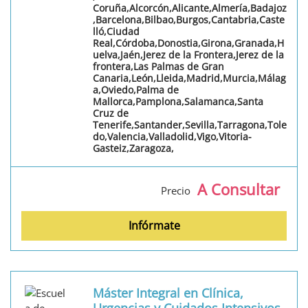
Coruña,Alcorcón,Alicante,Almería,Badajoz
,Barcelona,Bilbao,Burgos,Cantabria,Caste
lló,Ciudad
Real,Córdoba,Donostia,Girona,Granada,H
uelva,Jaén,Jerez de la Frontera,Jerez de la
frontera,Las Palmas de Gran
Canaria,León,Lleida,Madrid,Murcia,Málag
a,Oviedo,Palma de
Mallorca,Pamplona,Salamanca,Santa
Cruz de
Tenerife,Santander,Sevilla,Tarragona,Tole
do,Valencia,Valladolid,Vigo,Vitoria-
Gasteiz,Zaragoza,
A Consultar
Precio
Infórmate
Máster Integral en Clínica,
Urgencias y Cuidados Intensivos