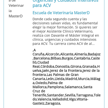
para ACV
Escuela de Veterinaria MasterD
Donde cada segundo cuenta y las
decisiones salvan vidas, es fundamental
elegir la mejor formación. Si quieres ser
el mejor Asistente Clínico Veterinario,
realiza con Davante el Máster Integral en
clínica, urgencias y cuidados intensivos
para ACV. Tu carrera como ACV de al...
,A
Coruña,Alcorcón,Alicante,Almería,Badajoz
,Barcelona,Bilbao,Burgos,Cantabria,Caste
lló,Ciudad
Real,Córdoba,Donostia,Girona,Granada,H
uelva,Jaén,Jerez de la Frontera,Jerez de la
frontera,Las Palmas de Gran
Canaria,León,Lleida,Madrid,Murcia,Málag
a,Oviedo,Palma de
Mallorca,Pamplona,Salamanca,Santa
Cruz de
Tenerife,Santander,Sevilla,Tarragona,Tole
do,Valencia,Valladolid,Vigo,Vitoria-
Gasteiz,Zaragoza,