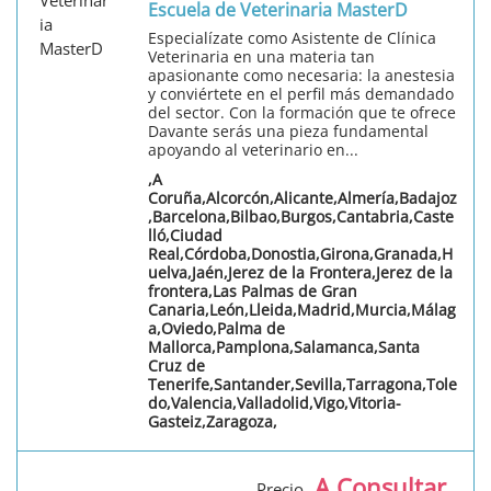
Escuela de Veterinaria MasterD
Especialízate como Asistente de Clínica
Veterinaria en una materia tan
apasionante como necesaria: la anestesia
y conviértete en el perfil más demandado
del sector. Con la formación que te ofrece
Davante serás una pieza fundamental
apoyando al veterinario en...
,A
Coruña,Alcorcón,Alicante,Almería,Badajoz
,Barcelona,Bilbao,Burgos,Cantabria,Caste
lló,Ciudad
Real,Córdoba,Donostia,Girona,Granada,H
uelva,Jaén,Jerez de la Frontera,Jerez de la
frontera,Las Palmas de Gran
Canaria,León,Lleida,Madrid,Murcia,Málag
a,Oviedo,Palma de
Mallorca,Pamplona,Salamanca,Santa
Cruz de
Tenerife,Santander,Sevilla,Tarragona,Tole
do,Valencia,Valladolid,Vigo,Vitoria-
Gasteiz,Zaragoza,
A Consultar
Precio