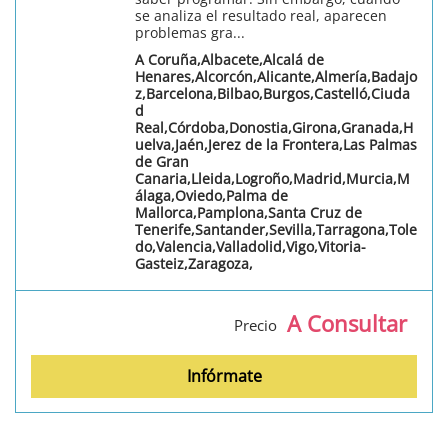
se analiza el resultado real, aparecen
problemas gra...
A Coruña,Albacete,Alcalá de
Henares,Alcorcón,Alicante,Almería,Badajo
z,Barcelona,Bilbao,Burgos,Castelló,Ciuda
d
Real,Córdoba,Donostia,Girona,Granada,H
uelva,Jaén,Jerez de la Frontera,Las Palmas
de Gran
Canaria,Lleida,Logroño,Madrid,Murcia,M
álaga,Oviedo,Palma de
Mallorca,Pamplona,Santa Cruz de
Tenerife,Santander,Sevilla,Tarragona,Tole
do,Valencia,Valladolid,Vigo,Vitoria-
Gasteiz,Zaragoza,
A Consultar
Precio
Infórmate