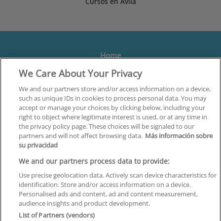
Cursos en Ávila
Home
We Care About Your Privacy
Formación
Centros
We and our partners store and/or access information on a device,
such as unique IDs in cookies to process personal data. You may
Orientación
accept or manage your choices by clicking below, including your
right to object where legitimate interest is used, or at any time in
Quiénes somos
the privacy policy page. These choices will be signaled to our
partners and will not affect browsing data.
Más información sobre
Contacta
su privacidad
Aviso Legal
We and our partners process data to provide:
Política de Privacidad
Use precise geolocation data. Actively scan device characteristics for
identification. Store and/or access information on a device.
Política de Cookies
Personalised ads and content, ad and content measurement,
audience insights and product development.
Canal Ético
List of Partners (vendors)