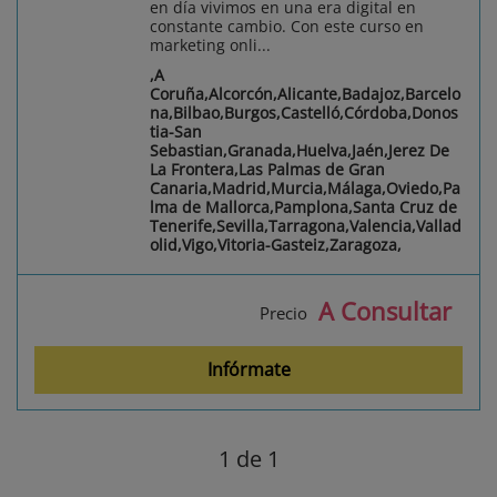
en día vivimos en una era digital en
constante cambio. Con este curso en
marketing onli...
,A
Coruña,Alcorcón,Alicante,Badajoz,Barcelo
na,Bilbao,Burgos,Castelló,Córdoba,Donos
tia-San
Sebastian,Granada,Huelva,Jaén,Jerez De
La Frontera,Las Palmas de Gran
Canaria,Madrid,Murcia,Málaga,Oviedo,Pa
lma de Mallorca,Pamplona,Santa Cruz de
Tenerife,Sevilla,Tarragona,Valencia,Vallad
olid,Vigo,Vitoria-Gasteiz,Zaragoza,
A Consultar
Precio
Infórmate
1
de 1