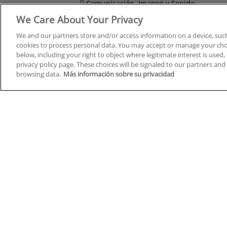
Comunicación, Imagen y Sonido
We Care About Your Privacy
Derecho y Seguridad
We and our partners store and/or access information on a device, such
cookies to process personal data. You may accept or manage your choi
below, including your right to object where legitimate interest is used, 
privacy policy page. These choices will be signaled to our partners and 
Cursos en A Coruña
Cursos
browsing data.
Más información sobre su privacidad
Cursos en Albacete
Cursos
Cursos en Alicante
Cursos
Cursos en Almería
Cursos
Cursos en Araba/Álava
Cursos
Cursos en Asturias
Cursos
Cursos en Badajoz
Cursos
Cursos en Barcelona
Cursos
Cursos en Bizkaia
Cursos
Cursos en Burgos
Cursos
Cursos en Cantabria
Cursos