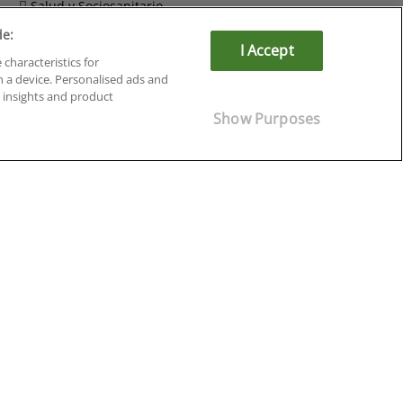
Salud y Sociosanitario
de:
I Accept
 characteristics for
n a device. Personalised ads and
insights and product
Show Purposes
Cursos en Soria
Cursos en Tarragona
Cursos en Tenerife
Cursos en Toledo
Cursos en Valencia
Cursos en Valladolid
Cursos en Zaragoza
Cursos en Ávila