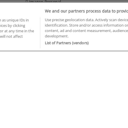
Imagen Personal
We and our partners process data to provi
Informática y Telecomunicaciones
Use precise geolocation data. Actively scan device
 as unique IDs in
identification. Store and/or access information o
ces by clicking
BUSCA TUS CURSOS EN TU PROVINCIA
content, ad and content measurement, audience 
or at any time in the
development.
will not affect
 en Castellón
Cursos en La Rioja
List of Partners (vendors)
 en Ciudad Real
Cursos en Las Palmas
 en Cáceres
Cursos en León
 en Cádiz
Cursos en Lleida
 en Córdoba
Cursos en Madrid
 en Gipuzkoa
Cursos en Murcia
 en Girona
Cursos en Málaga
 en Granada
Cursos en Navarra
 en Huelva
Cursos en Pontevedra
 en Illes Balears
Cursos en Salamanca
 en Jaén
Cursos en Sevilla