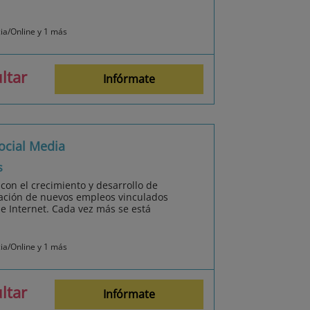
cia/Online y 1 más
ltar
Infórmate
ocial Media
s
 con el crecimiento y desarrollo de
reación de nuevos empleos vinculados
de Internet. Cada vez más se está
cia/Online y 1 más
ltar
Infórmate