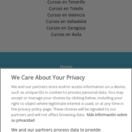
Cursos en Tenerife
Cursos en Toledo
Cursos en Valencia
Cursos en Valladolid
Cursos en Zaragoza
Cursos en Ávila
Home
We Care About Your Privacy
Formación
Centros
We and our partners store and/or access information on a device,
such as unique IDs in cookies to process personal data. You may
Orientación
accept or manage your choices by clicking below, including your
right to object where legitimate interest is used, or at any time in
Quiénes somos
the privacy policy page. These choices will be signaled to our
partners and will not affect browsing data.
Más información sobre
Contacta
su privacidad
Aviso Legal
We and our partners process data to provide: