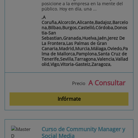
posicione a la empresa en la mente del
público. Hoy en día, una ...
,A
Coruña,Alcorcón,Alicante,Badajoz,Barcelo
na,Bilbao,Burgos,Castelló,Córdoba,Donos
tia-San
Sebastian,Granada,Huelva,Jaén,Jerez De
La Frontera,Las Palmas de Gran
Canaria,Madrid,Murcia,Málaga,Oviedo,Pa
lma de Mallorca,Pamplona,Santa Cruz de
Tenerife,Sevilla,Tarragona,Valencia,Vallad
olid,Vigo,Vitoria-Gasteiz,Zaragoza,
A Consultar
Precio
Infórmate
Curso de Community Manager y
Social Media