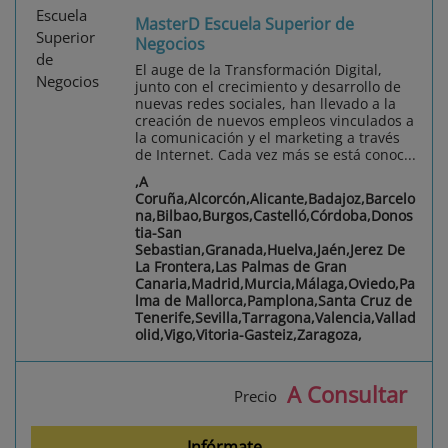
MasterD Escuela Superior de
Negocios
El auge de la Transformación Digital,
junto con el crecimiento y desarrollo de
nuevas redes sociales, han llevado a la
creación de nuevos empleos vinculados a
la comunicación y el marketing a través
de Internet. Cada vez más se está conoc...
,A
Coruña,Alcorcón,Alicante,Badajoz,Barcelo
na,Bilbao,Burgos,Castelló,Córdoba,Donos
tia-San
Sebastian,Granada,Huelva,Jaén,Jerez De
La Frontera,Las Palmas de Gran
Canaria,Madrid,Murcia,Málaga,Oviedo,Pa
lma de Mallorca,Pamplona,Santa Cruz de
Tenerife,Sevilla,Tarragona,Valencia,Vallad
olid,Vigo,Vitoria-Gasteiz,Zaragoza,
A Consultar
Precio
Infórmate