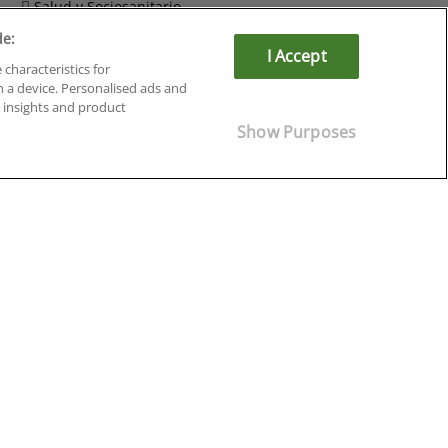
Salud y Sociosanitario
de:
I Accept
 characteristics for
n a device. Personalised ads and
insights and product
Show Purposes
Cursos en Soria
Cursos en Tarragona
Cursos en Tenerife
Cursos en Toledo
Cursos en Valencia
Cursos en Valladolid
Cursos en Zaragoza
Cursos en Ávila