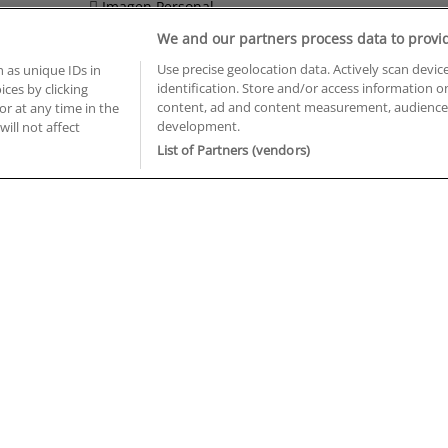
Imagen Personal
We and our partners process data to provi
Informática y Telecomunicaciones
Use precise geolocation data. Actively scan device
 as unique IDs in
identification. Store and/or access information o
ces by clicking
BUSCA TUS CURSOS EN TU PROVINCIA
content, ad and content measurement, audience 
or at any time in the
development.
will not affect
 en Castellón
Cursos en La Rioja
List of Partners (vendors)
 en Ciudad Real
Cursos en Las Palmas
 en Cáceres
Cursos en León
 en Cádiz
Cursos en Lleida
 en Córdoba
Cursos en Madrid
 en Gipuzkoa
Cursos en Murcia
 en Girona
Cursos en Málaga
 en Granada
Cursos en Navarra
 en Huelva
Cursos en Pontevedra
 en Illes Balears
Cursos en Salamanca
 en Jaén
Cursos en Sevilla