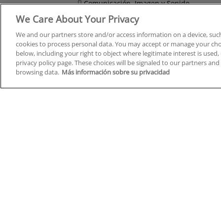
Comunicación, Imagen y Sonido
We Care About Your Privacy
Derecho y Seguridad
We and our partners store and/or access information on a device, such
cookies to process personal data. You may accept or manage your choi
below, including your right to object where legitimate interest is used, 
privacy policy page. These choices will be signaled to our partners and 
Cursos en A Coruña
Cursos
browsing data.
Más información sobre su privacidad
Cursos en Albacete
Cursos
Cursos en Alicante
Cursos
Cursos en Almería
Cursos
Cursos en Araba/Álava
Cursos
Cursos en Asturias
Cursos
Cursos en Badajoz
Cursos
Cursos en Barcelona
Cursos
Cursos en Bizkaia
Cursos
Cursos en Burgos
Cursos
Cursos en Cantabria
Cursos