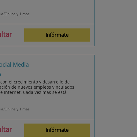
cia/Online y 1 más
ltar
Infórmate
ocial Media
s
 con el crecimiento y desarrollo de
reación de nuevos empleos vinculados
de Internet. Cada vez más se está
cia/Online y 1 más
ltar
Infórmate