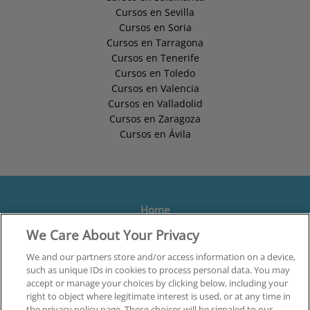
Cursos en Sevilla
Cursos en Soria
Cursos en Tarragona
Cursos en Tenerife
Cursos en Toledo
Cursos en Valencia
Cursos en Valladolid
Cursos en Zaragoza
Cursos en Ávila
Home
We Care About Your Privacy
Formación
Centros
We and our partners store and/or access information on a device,
such as unique IDs in cookies to process personal data. You may
Orientación
accept or manage your choices by clicking below, including your
right to object where legitimate interest is used, or at any time in
Quiénes somos
the privacy policy page. These choices will be signaled to our