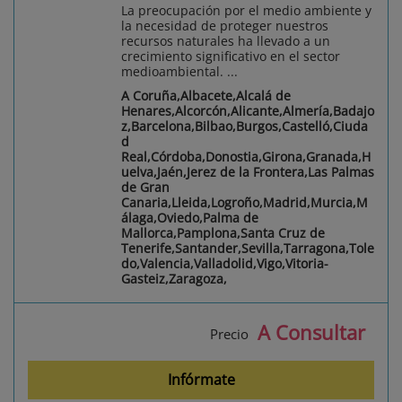
La preocupación por el medio ambiente y
la necesidad de proteger nuestros
recursos naturales ha llevado a un
crecimiento significativo en el sector
medioambiental. ...
A Coruña,Albacete,Alcalá de
Henares,Alcorcón,Alicante,Almería,Badajo
z,Barcelona,Bilbao,Burgos,Castelló,Ciuda
d
Real,Córdoba,Donostia,Girona,Granada,H
uelva,Jaén,Jerez de la Frontera,Las Palmas
de Gran
Canaria,Lleida,Logroño,Madrid,Murcia,M
álaga,Oviedo,Palma de
Mallorca,Pamplona,Santa Cruz de
Tenerife,Santander,Sevilla,Tarragona,Tole
do,Valencia,Valladolid,Vigo,Vitoria-
Gasteiz,Zaragoza,
A Consultar
Precio
Infórmate