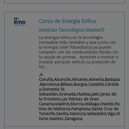
Curso de Energía Eólica
Instituto Tecnológico MasterD
La energía eólica es la tecnología
renovable más rentable y que junto con
la energía solar fotovoltaica ya puede
competir con los combustibles fósiles sin
la ayuda de primas. Aprende a montar e
instalar parques eólicos La previsión de
fut...
,A
Coruña,Alcorcón,Alicante,Almería,Badajoz
,Barcelona,Bilbao,Burgos,Castelló,Córdob
a,Donostia St.
Sebastián,Granada,Huelva,Jaén,Jerez de
la Frontera,Las Palmas de Gran
Canaria,Madrid,Murcia,Málaga,Oviedo,Pa
lma de Mallorca,Pamplona,Santa Cruz de
Tenerife,Sevilla,Valencia,Valladolid,Vigo,Vi
toria-Gasteiz,Zaragoza,