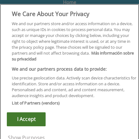
Home
We Care About Your Privacy
Formación
Centros
We and our partners store and/or access information on a device,
such as unique IDs in cookies to process personal data. You may
Orientación
accept or manage your choices by clicking below, including your
right to object where legitimate interest is used, or at any time in
Quiénes somos
the privacy policy page. These choices will be signaled to our
partners and will not affect browsing data.
Más información sobre
Contacta
su privacidad
Aviso Legal
We and our partners process data to provide:
Política de Privacidad
Use precise geolocation data. Actively scan device characteristics for
identification. Store and/or access information on a device.
Política de Cookies
Personalised ads and content, ad and content measurement,
audience insights and product development.
Canal Ético
List of Partners (vendors)
¡Síguenos!
I Accept
©
Infoempleo
.
Reservados todos los derechos.
Show Purposes