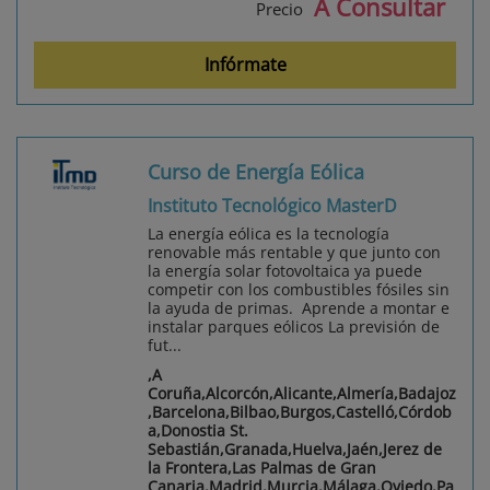
A Consultar
Precio
Infórmate
Curso de Energía Eólica
Instituto Tecnológico MasterD
La energía eólica es la tecnología
renovable más rentable y que junto con
la energía solar fotovoltaica ya puede
competir con los combustibles fósiles sin
la ayuda de primas. Aprende a montar e
instalar parques eólicos La previsión de
fut...
,A
Coruña,Alcorcón,Alicante,Almería,Badajoz
,Barcelona,Bilbao,Burgos,Castelló,Córdob
a,Donostia St.
Sebastián,Granada,Huelva,Jaén,Jerez de
la Frontera,Las Palmas de Gran
Canaria,Madrid,Murcia,Málaga,Oviedo,Pa