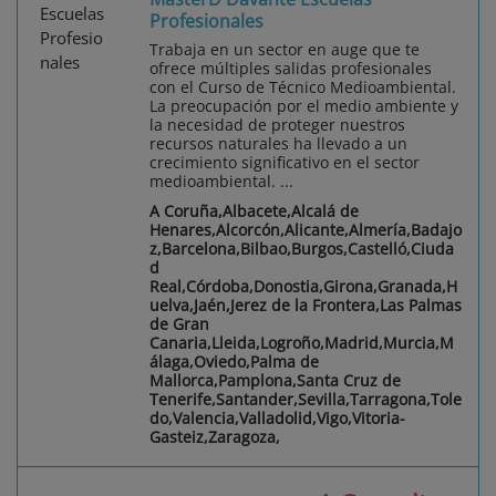
Profesionales
Trabaja en un sector en auge que te
ofrece múltiples salidas profesionales
con el Curso de Técnico Medioambiental.
La preocupación por el medio ambiente y
la necesidad de proteger nuestros
recursos naturales ha llevado a un
crecimiento significativo en el sector
medioambiental. ...
A Coruña,Albacete,Alcalá de
Henares,Alcorcón,Alicante,Almería,Badajo
z,Barcelona,Bilbao,Burgos,Castelló,Ciuda
d
Real,Córdoba,Donostia,Girona,Granada,H
uelva,Jaén,Jerez de la Frontera,Las Palmas
de Gran
Canaria,Lleida,Logroño,Madrid,Murcia,M
álaga,Oviedo,Palma de
Mallorca,Pamplona,Santa Cruz de
Tenerife,Santander,Sevilla,Tarragona,Tole
do,Valencia,Valladolid,Vigo,Vitoria-
Gasteiz,Zaragoza,