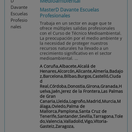
Medioambiental
MasterD Davante Escuelas
Profesionales
Trabaja en un sector en auge que te
ofrece múltiples salidas profesionales
con el Curso de Técnico Medioambiental.
La preocupación por el medio ambiente y
la necesidad de proteger nuestros
recursos naturales ha llevado a un
crecimiento significativo en el sector
medioambiental. ...
A Coruña,Albacete,Alcalá de
Henares,Alcorcón,Alicante,Almería,Badajo
z,Barcelona,Bilbao,Burgos,Castelló,Ciuda
d
Real,Córdoba,Donostia,Girona,Granada,H
uelva,Jaén,Jerez de la Frontera,Las Palmas
de Gran
Canaria,Lleida,Logroño,Madrid,Murcia,M
álaga,Oviedo,Palma de
Mallorca,Pamplona,Santa Cruz de
Tenerife,Santander,Sevilla,Tarragona,Tole
do,Valencia,Valladolid,Vigo,Vitoria-
Gasteiz,Zaragoza,