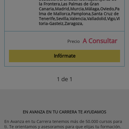
la Frontera,Las Palmas de Gran
Canaria,Madrid,Murcia,Málaga,Oviedo,Pa
lma de Mallorca,Pamplona,Santa Cruz de
Tenerife,Sevilla,Valencia,Valladolid,Vigo,Vi
toria-Gasteiz,Zaragoza,
A Consultar
Precio
Infórmate
1
de 1
EN AVANZA EN TU CARRERA TE AYUDAMOS
En Avanza en tu Carrera tenemos más de 50.000 cursos para
ti. Te orientamos y asesoramos para que elijas tu formación.