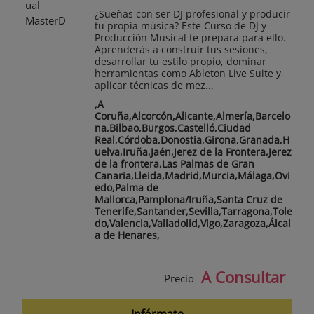
¿Sueñas con ser DJ profesional y producir
tu propia música? Este Curso de DJ y
Producción Musical te prepara para ello.
Aprenderás a construir tus sesiones,
desarrollar tu estilo propio, dominar
herramientas como Ableton Live Suite y
aplicar técnicas de mez...
,A
Coruña,Alcorcón,Alicante,Almería,Barcelo
na,Bilbao,Burgos,Castelló,Ciudad
Real,Córdoba,Donostia,Girona,Granada,H
uelva,Iruña,Jaén,Jerez de la Frontera,Jerez
de la frontera,Las Palmas de Gran
Canaria,Lleida,Madrid,Murcia,Málaga,Ovi
edo,Palma de
Mallorca,Pamplona/Iruña,Santa Cruz de
Tenerife,Santander,Sevilla,Tarragona,Tole
do,Valencia,Valladolid,Vigo,Zaragoza,Álcal
a de Henares,
A Consultar
Precio
Infórmate