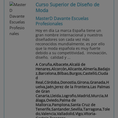
Curso Superior de Diseño de
Moda
MasterD Davante Escuelas
Profesionales
Hoy en día La marca España tiene un
gran nombre internacional y nuestros
diseñadores son cada vez más
reconocidos mundialmente, es por ello
que la moda española es muy fuerte
debido a su competitividad, innovación,
diseño, calidad y ...
A Coruña,Albacete,Alcalá de
Henares,Alcorcón,Alicante,Almería,Badajo
z,Barcelona,Bilbao,Burgos,Castelló,Ciuda
d
Real,Córdoba,Donostia,Girona,Granada,H
uelva,Jaén,Jerez de la Frontera,Las Palmas
de Gran
Canaria,Lleida,Logroño,Madrid,Murcia,M
álaga,Oviedo,Palma de
Mallorca,Pamplona,Santa Cruz de
Tenerife,Santander,Sevilla,Tarragona,Tole
do,Valencia,Valladolid,Vigo,Vitoria-