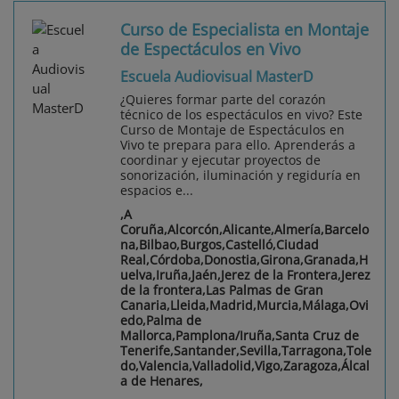
Curso de Especialista en Montaje
de Espectáculos en Vivo
Escuela Audiovisual MasterD
¿Quieres formar parte del corazón
técnico de los espectáculos en vivo? Este
Curso de Montaje de Espectáculos en
Vivo te prepara para ello. Aprenderás a
coordinar y ejecutar proyectos de
sonorización, iluminación y regiduría en
espacios e...
,A
Coruña,Alcorcón,Alicante,Almería,Barcelo
na,Bilbao,Burgos,Castelló,Ciudad
Real,Córdoba,Donostia,Girona,Granada,H
uelva,Iruña,Jaén,Jerez de la Frontera,Jerez
de la frontera,Las Palmas de Gran
Canaria,Lleida,Madrid,Murcia,Málaga,Ovi
edo,Palma de
Mallorca,Pamplona/Iruña,Santa Cruz de
Tenerife,Santander,Sevilla,Tarragona,Tole
do,Valencia,Valladolid,Vigo,Zaragoza,Álcal
a de Henares,