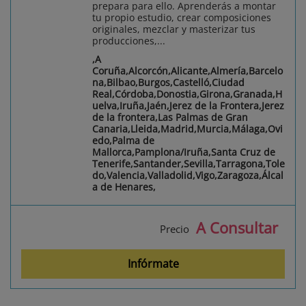
prepara para ello. Aprenderás a montar
tu propio estudio, crear composiciones
originales, mezclar y masterizar tus
producciones,...
,A
Coruña,Alcorcón,Alicante,Almería,Barcelo
na,Bilbao,Burgos,Castelló,Ciudad
Real,Córdoba,Donostia,Girona,Granada,H
uelva,Iruña,Jaén,Jerez de la Frontera,Jerez
de la frontera,Las Palmas de Gran
Canaria,Lleida,Madrid,Murcia,Málaga,Ovi
edo,Palma de
Mallorca,Pamplona/Iruña,Santa Cruz de
Tenerife,Santander,Sevilla,Tarragona,Tole
do,Valencia,Valladolid,Vigo,Zaragoza,Álcal
a de Henares,
A Consultar
Precio
Infórmate