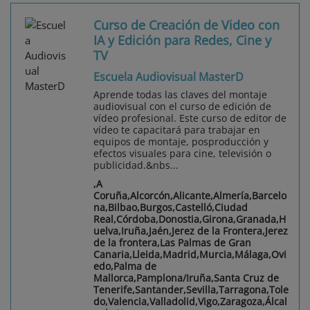
Curso de Creación de Video con
IA y Edición para Redes, Cine y
TV
Escuela Audiovisual MasterD
Aprende todas las claves del montaje
audiovisual con el curso de edición de
vídeo profesional. Este curso de editor de
vídeo te capacitará para trabajar en
equipos de montaje, posproducción y
efectos visuales para cine, televisión o
publicidad.&nbs...
,A
Coruña,Alcorcón,Alicante,Almería,Barcelo
na,Bilbao,Burgos,Castelló,Ciudad
Real,Córdoba,Donostia,Girona,Granada,H
uelva,Iruña,Jaén,Jerez de la Frontera,Jerez
de la frontera,Las Palmas de Gran
Canaria,Lleida,Madrid,Murcia,Málaga,Ovi
edo,Palma de
Mallorca,Pamplona/Iruña,Santa Cruz de
Tenerife,Santander,Sevilla,Tarragona,Tole
do,Valencia,Valladolid,Vigo,Zaragoza,Álcal