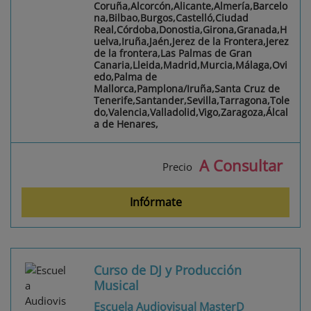
Coruña,Alcorcón,Alicante,Almería,Barcelo
na,Bilbao,Burgos,Castelló,Ciudad
Real,Córdoba,Donostia,Girona,Granada,H
uelva,Iruña,Jaén,Jerez de la Frontera,Jerez
de la frontera,Las Palmas de Gran
Canaria,Lleida,Madrid,Murcia,Málaga,Ovi
edo,Palma de
Mallorca,Pamplona/Iruña,Santa Cruz de
Tenerife,Santander,Sevilla,Tarragona,Tole
do,Valencia,Valladolid,Vigo,Zaragoza,Álcal
a de Henares,
A Consultar
Precio
Infórmate
Curso de DJ y Producción
Musical
Escuela Audiovisual MasterD