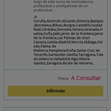
largo de este curso de luminotecnia
profesional y acompañado de un
profesional ...
,A
Coruña,Alcorcón,Alicante,Almería,Badajoz
,Barcelona,Bilbao,Burgos,Castelló,Ciudad
Real,Córdoba,Donostia,Girona,Granada,H
uelva,Iruña,Jaén,Jerez de la Frontera,Jerez
de la frontera,Las Palmas de Gran
Canaria,Lleida,Madrid,Murcia,Málaga,Ovi
edo,Palma de
Mallorca,Pamplona/Iruña,Santa Cruz de
Tenerife,Santander,Sevilla,Tarragona,Tole
do,Valencia,Valladolid,Vigo,Vitoria-
Gasteiz,Zaragoza,Álcala de Henares,
A Consultar
Precio
Infórmate