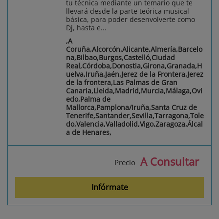
tu técnica mediante un temario que te
llevará desde la parte teórica musical
básica, para poder desenvolverte como
Dj, hasta e...
,A
Coruña,Alcorcón,Alicante,Almería,Barcelo
na,Bilbao,Burgos,Castelló,Ciudad
Real,Córdoba,Donostia,Girona,Granada,H
uelva,Iruña,Jaén,Jerez de la Frontera,Jerez
de la frontera,Las Palmas de Gran
Canaria,Lleida,Madrid,Murcia,Málaga,Ovi
edo,Palma de
Mallorca,Pamplona/Iruña,Santa Cruz de
Tenerife,Santander,Sevilla,Tarragona,Tole
do,Valencia,Valladolid,Vigo,Zaragoza,Álcal
a de Henares,
A Consultar
Precio
Infórmate