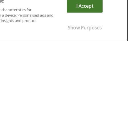
de:
I Accept
 characteristics for
n a device. Personalised ads and
insights and product
Cursos en Soria
Show Purposes
Cursos en Tarragona
Cursos en Tenerife
Cursos en Toledo
Cursos en Valencia
Cursos en Valladolid
Cursos en Zaragoza
Cursos en Ávila
¡Síguenos!