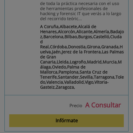
de toda la práctica necesaria con el uso
de herramientas profesionales de
hacking y forensic IT que verás a lo largo
del recorrido teóric...
A Coruña,Albacete,Alcalá de
Henares,Alcorcón,Alicante,Almería,Badajo
z,Barcelona,Bilbao,Burgos,Castelló,Ciuda
d
Real,Córdoba,Donostia,Girona,Granada,H
uelva,Jaén,Jerez de la Frontera,Las Palmas
de Gran
Canaria,Lleida,Logroño,Madrid,Murcia,M
álaga,Oviedo,Palma de
Mallorca,Pamplona,Santa Cruz de
Tenerife,Santander,Sevilla,Tarragona,Tole
do,Valencia,Valladolid,Vigo,Vitoria-
Gasteiz,Zaragoza,
A Consultar
Precio
Infórmate