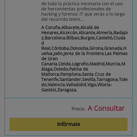
de toda la práctica necesaria con el uso
de herramientas profesionales de
hacking y forensic IT que verás a lo largo
del recorrido teóric...
A Coruña,Albacete,Alcalá de
Henares,Alcorcón,Alicante,Almería,Badajo
z,Barcelona,Bilbao,Burgos,Castelló,Ciuda
d
Real,Córdoba,Donostia,Girona,Granada,H
uelva,Jaén,Jerez de la Frontera,Las Palmas
de Gran
Canaria,Lleida,Logroño,Madrid,Murcia,M
álaga,Oviedo,Palma de
Mallorca,Pamplona,Santa Cruz de
Tenerife,Santander,Sevilla,Tarragona,Tole
do,Valencia,Valladolid,Vigo,Vitoria-
Gasteiz,Zaragoza,
A Consultar
Precio
Infórmate