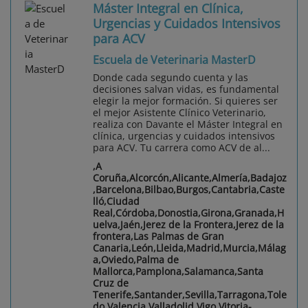
Máster Integral en Clínica,
Urgencias y Cuidados Intensivos
para ACV
Escuela de Veterinaria MasterD
Donde cada segundo cuenta y las
decisiones salvan vidas, es fundamental
elegir la mejor formación. Si quieres ser
el mejor Asistente Clínico Veterinario,
realiza con Davante el Máster Integral en
clínica, urgencias y cuidados intensivos
para ACV. Tu carrera como ACV de al...
,A
Coruña,Alcorcón,Alicante,Almería,Badajoz
,Barcelona,Bilbao,Burgos,Cantabria,Caste
lló,Ciudad
Real,Córdoba,Donostia,Girona,Granada,H
uelva,Jaén,Jerez de la Frontera,Jerez de la
frontera,Las Palmas de Gran
Canaria,León,Lleida,Madrid,Murcia,Málag
a,Oviedo,Palma de
Mallorca,Pamplona,Salamanca,Santa
Cruz de
Tenerife,Santander,Sevilla,Tarragona,Tole
do,Valencia,Valladolid,Vigo,Vitoria-