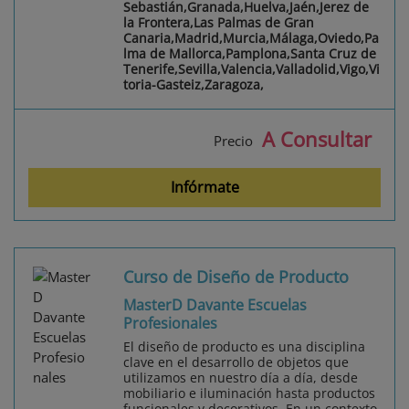
Sebastián,Granada,Huelva,Jaén,Jerez de
la Frontera,Las Palmas de Gran
Canaria,Madrid,Murcia,Málaga,Oviedo,Pa
lma de Mallorca,Pamplona,Santa Cruz de
Tenerife,Sevilla,Valencia,Valladolid,Vigo,Vi
toria-Gasteiz,Zaragoza,
A Consultar
Precio
Infórmate
Curso de Diseño de Producto
MasterD Davante Escuelas
Profesionales
El diseño de producto es una disciplina
clave en el desarrollo de objetos que
utilizamos en nuestro día a día, desde
mobiliario e iluminación hasta productos
funcionales y decorativos. En un contexto