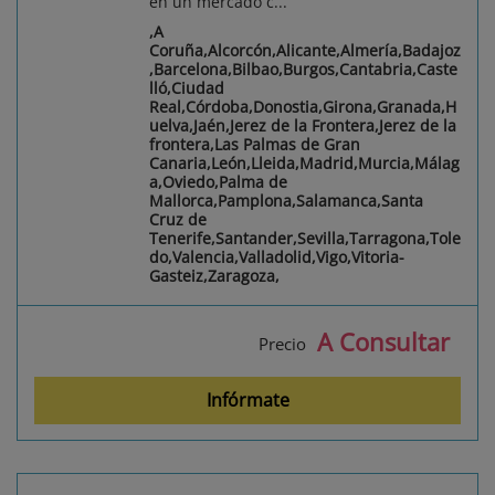
en un mercado c...
,A
Coruña,Alcorcón,Alicante,Almería,Badajoz
,Barcelona,Bilbao,Burgos,Cantabria,Caste
lló,Ciudad
Real,Córdoba,Donostia,Girona,Granada,H
uelva,Jaén,Jerez de la Frontera,Jerez de la
frontera,Las Palmas de Gran
Canaria,León,Lleida,Madrid,Murcia,Málag
a,Oviedo,Palma de
Mallorca,Pamplona,Salamanca,Santa
Cruz de
Tenerife,Santander,Sevilla,Tarragona,Tole
do,Valencia,Valladolid,Vigo,Vitoria-
Gasteiz,Zaragoza,
A Consultar
Precio
Infórmate