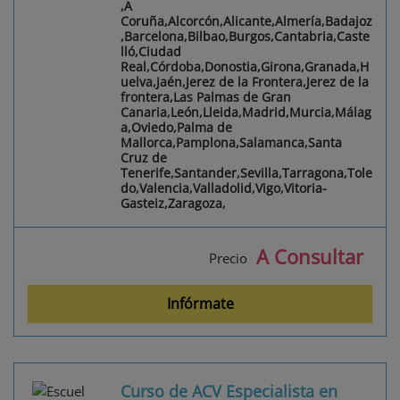
,A
Coruña,Alcorcón,Alicante,Almería,Badajoz
,Barcelona,Bilbao,Burgos,Cantabria,Caste
lló,Ciudad
Real,Córdoba,Donostia,Girona,Granada,H
uelva,Jaén,Jerez de la Frontera,Jerez de la
frontera,Las Palmas de Gran
Canaria,León,Lleida,Madrid,Murcia,Málag
a,Oviedo,Palma de
Mallorca,Pamplona,Salamanca,Santa
Cruz de
Tenerife,Santander,Sevilla,Tarragona,Tole
do,Valencia,Valladolid,Vigo,Vitoria-
Gasteiz,Zaragoza,
A Consultar
Precio
Infórmate
Curso de ACV Especialista en