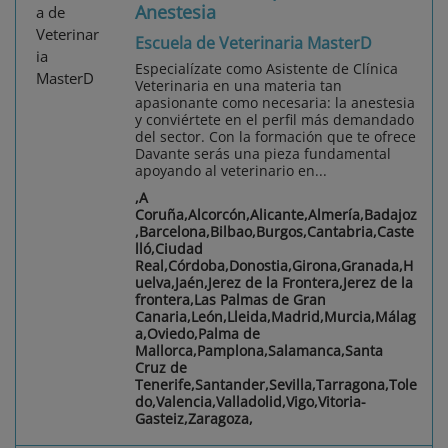
Anestesia
Escuela de Veterinaria MasterD
Especialízate como Asistente de Clínica
Veterinaria en una materia tan
apasionante como necesaria: la anestesia
y conviértete en el perfil más demandado
del sector. Con la formación que te ofrece
Davante serás una pieza fundamental
apoyando al veterinario en...
,A
Coruña,Alcorcón,Alicante,Almería,Badajoz
,Barcelona,Bilbao,Burgos,Cantabria,Caste
lló,Ciudad
Real,Córdoba,Donostia,Girona,Granada,H
uelva,Jaén,Jerez de la Frontera,Jerez de la
frontera,Las Palmas de Gran
Canaria,León,Lleida,Madrid,Murcia,Málag
a,Oviedo,Palma de
Mallorca,Pamplona,Salamanca,Santa
Cruz de
Tenerife,Santander,Sevilla,Tarragona,Tole
do,Valencia,Valladolid,Vigo,Vitoria-
Gasteiz,Zaragoza,