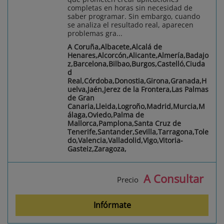
completas en horas sin necesidad de
saber programar. Sin embargo, cuando
se analiza el resultado real, aparecen
problemas gra...
A Coruña,Albacete,Alcalá de
Henares,Alcorcón,Alicante,Almería,Badajo
z,Barcelona,Bilbao,Burgos,Castelló,Ciuda
d
Real,Córdoba,Donostia,Girona,Granada,H
uelva,Jaén,Jerez de la Frontera,Las Palmas
de Gran
Canaria,Lleida,Logroño,Madrid,Murcia,M
álaga,Oviedo,Palma de
Mallorca,Pamplona,Santa Cruz de
Tenerife,Santander,Sevilla,Tarragona,Tole
do,Valencia,Valladolid,Vigo,Vitoria-
Gasteiz,Zaragoza,
A Consultar
Precio
Infórmate