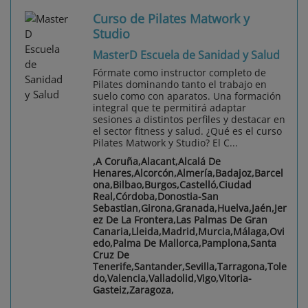
Curso de Pilates Matwork y
Studio
MasterD Escuela de Sanidad y Salud
Fórmate como instructor completo de
Pilates dominando tanto el trabajo en
suelo como con aparatos. Una formación
integral que te permitirá adaptar
sesiones a distintos perfiles y destacar en
el sector fitness y salud. ¿Qué es el curso
Pilates Matwork y Studio? El C...
,A Coruña,Alacant,Alcalá De
Henares,Alcorcón,Almería,Badajoz,Barcel
ona,Bilbao,Burgos,Castelló,Ciudad
Real,Córdoba,Donostia-San
Sebastian,Girona,Granada,Huelva,Jaén,Jer
ez De La Frontera,Las Palmas De Gran
Canaria,Lleida,Madrid,Murcia,Málaga,Ovi
edo,Palma De Mallorca,Pamplona,Santa
Cruz De
Tenerife,Santander,Sevilla,Tarragona,Tole
do,Valencia,Valladolid,Vigo,Vitoria-
Gasteiz,Zaragoza,