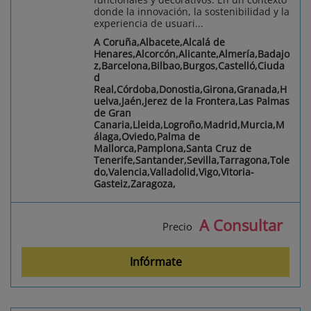
donde la innovación, la sostenibilidad y la
experiencia de usuari...
A Coruña,Albacete,Alcalá de
Henares,Alcorcón,Alicante,Almería,Badajo
z,Barcelona,Bilbao,Burgos,Castelló,Ciuda
d
Real,Córdoba,Donostia,Girona,Granada,H
uelva,Jaén,Jerez de la Frontera,Las Palmas
de Gran
Canaria,Lleida,Logroño,Madrid,Murcia,M
álaga,Oviedo,Palma de
Mallorca,Pamplona,Santa Cruz de
Tenerife,Santander,Sevilla,Tarragona,Tole
do,Valencia,Valladolid,Vigo,Vitoria-
Gasteiz,Zaragoza,
A Consultar
Precio
Infórmate