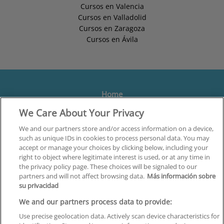
Cursos en Valencia
Cursos en Valladolid
Cursos en Zaragoza
Cursos en Ávila
Home
We Care About Your Privacy
Formación
Centros
We and our partners store and/or access information on a device,
such as unique IDs in cookies to process personal data. You may
Orientación
accept or manage your choices by clicking below, including your
right to object where legitimate interest is used, or at any time in
Quiénes somos
the privacy policy page. These choices will be signaled to our
partners and will not affect browsing data.
Más información sobre
Contacta
su privacidad
Aviso Legal
We and our partners process data to provide:
Política de Privacidad
Use precise geolocation data. Actively scan device characteristics for