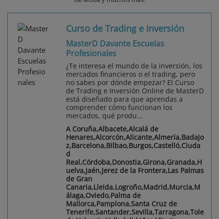
Curso de Trading e Inversión
MasterD Davante Escuelas
Profesionales
¿Te interesa el mundo de la inversión, los
mercados financieros o el trading, pero
no sabes por dónde empezar? El Curso
de Trading e Inversión Online de MasterD
está diseñado para que aprendas a
comprender cómo funcionan los
mercados, qué produ...
A Coruña,Albacete,Alcalá de
Henares,Alcorcón,Alicante,Almería,Badajo
z,Barcelona,Bilbao,Burgos,Castelló,Ciuda
d
Real,Córdoba,Donostia,Girona,Granada,H
uelva,Jaén,Jerez de la Frontera,Las Palmas
de Gran
Canaria,Lleida,Logroño,Madrid,Murcia,M
álaga,Oviedo,Palma de
Mallorca,Pamplona,Santa Cruz de
Tenerife,Santander,Sevilla,Tarragona,Tole