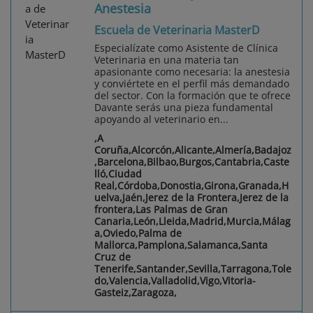
Anestesia
Escuela de Veterinaria MasterD
Especialízate como Asistente de Clínica
Veterinaria en una materia tan
apasionante como necesaria: la anestesia
y conviértete en el perfil más demandado
del sector. Con la formación que te ofrece
Davante serás una pieza fundamental
apoyando al veterinario en...
,A
Coruña,Alcorcón,Alicante,Almería,Badajoz
,Barcelona,Bilbao,Burgos,Cantabria,Caste
lló,Ciudad
Real,Córdoba,Donostia,Girona,Granada,H
uelva,Jaén,Jerez de la Frontera,Jerez de la
frontera,Las Palmas de Gran
Canaria,León,Lleida,Madrid,Murcia,Málag
a,Oviedo,Palma de
Mallorca,Pamplona,Salamanca,Santa
Cruz de
Tenerife,Santander,Sevilla,Tarragona,Tole
do,Valencia,Valladolid,Vigo,Vitoria-
Gasteiz,Zaragoza,