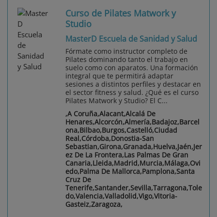
Curso de Pilates Matwork y
Studio
MasterD Escuela de Sanidad y Salud
Fórmate como instructor completo de
Pilates dominando tanto el trabajo en
suelo como con aparatos. Una formación
integral que te permitirá adaptar
sesiones a distintos perfiles y destacar en
el sector fitness y salud. ¿Qué es el curso
Pilates Matwork y Studio? El C...
,A Coruña,Alacant,Alcalá De
Henares,Alcorcón,Almería,Badajoz,Barcel
ona,Bilbao,Burgos,Castelló,Ciudad
Real,Córdoba,Donostia-San
Sebastian,Girona,Granada,Huelva,Jaén,Jer
ez De La Frontera,Las Palmas De Gran
Canaria,Lleida,Madrid,Murcia,Málaga,Ovi
edo,Palma De Mallorca,Pamplona,Santa
Cruz De
Tenerife,Santander,Sevilla,Tarragona,Tole
do,Valencia,Valladolid,Vigo,Vitoria-
Gasteiz,Zaragoza,