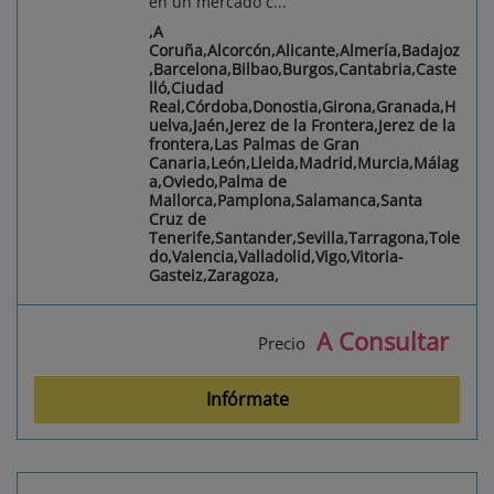
en un mercado c...
,A
Coruña,Alcorcón,Alicante,Almería,Badajoz
,Barcelona,Bilbao,Burgos,Cantabria,Caste
lló,Ciudad
Real,Córdoba,Donostia,Girona,Granada,H
uelva,Jaén,Jerez de la Frontera,Jerez de la
frontera,Las Palmas de Gran
Canaria,León,Lleida,Madrid,Murcia,Málag
a,Oviedo,Palma de
Mallorca,Pamplona,Salamanca,Santa
Cruz de
Tenerife,Santander,Sevilla,Tarragona,Tole
do,Valencia,Valladolid,Vigo,Vitoria-
Gasteiz,Zaragoza,
A Consultar
Precio
Infórmate