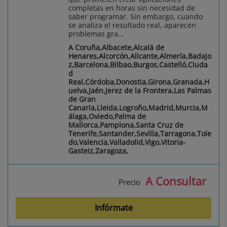
completas en horas sin necesidad de
saber programar. Sin embargo, cuando
se analiza el resultado real, aparecen
problemas gra...
A Coruña,Albacete,Alcalá de
Henares,Alcorcón,Alicante,Almería,Badajo
z,Barcelona,Bilbao,Burgos,Castelló,Ciuda
d
Real,Córdoba,Donostia,Girona,Granada,H
uelva,Jaén,Jerez de la Frontera,Las Palmas
de Gran
Canaria,Lleida,Logroño,Madrid,Murcia,M
álaga,Oviedo,Palma de
Mallorca,Pamplona,Santa Cruz de
Tenerife,Santander,Sevilla,Tarragona,Tole
do,Valencia,Valladolid,Vigo,Vitoria-
Gasteiz,Zaragoza,
A Consultar
Precio
Infórmate