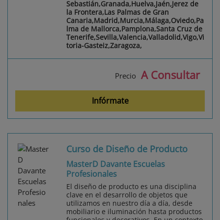
Sebastián,Granada,Huelva,Jaén,Jerez de
la Frontera,Las Palmas de Gran
Canaria,Madrid,Murcia,Málaga,Oviedo,Pa
lma de Mallorca,Pamplona,Santa Cruz de
Tenerife,Sevilla,Valencia,Valladolid,Vigo,Vi
toria-Gasteiz,Zaragoza,
A Consultar
Precio
Infórmate
Curso de Diseño de Producto
MasterD Davante Escuelas
Profesionales
El diseño de producto es una disciplina
clave en el desarrollo de objetos que
utilizamos en nuestro día a día, desde
mobiliario e iluminación hasta productos
funcionales y decorativos. En un contexto