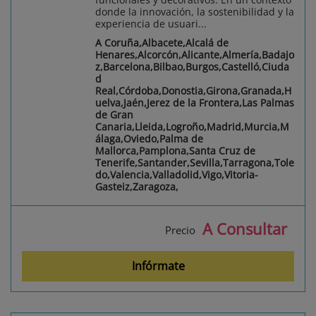
donde la innovación, la sostenibilidad y la
experiencia de usuari...
A Coruña,Albacete,Alcalá de
Henares,Alcorcón,Alicante,Almería,Badajo
z,Barcelona,Bilbao,Burgos,Castelló,Ciuda
d
Real,Córdoba,Donostia,Girona,Granada,H
uelva,Jaén,Jerez de la Frontera,Las Palmas
de Gran
Canaria,Lleida,Logroño,Madrid,Murcia,M
álaga,Oviedo,Palma de
Mallorca,Pamplona,Santa Cruz de
Tenerife,Santander,Sevilla,Tarragona,Tole
do,Valencia,Valladolid,Vigo,Vitoria-
Gasteiz,Zaragoza,
A Consultar
Precio
Infórmate