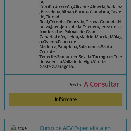
,A
Coruña,Alcorcón,Alicante,Almería,Badajoz
,Barcelona,Bilbao,Burgos,Cantabria,Caste
lló,Ciudad
Real,Córdoba,Donostia,Girona,Granada,H
uelva,Jaén,Jerez de la Frontera,Jerez de la
frontera,Las Palmas de Gran
Canaria,León,Lleida,Madrid,Murcia,Málag
a,Oviedo,Palma de
Mallorca,Pamplona,Salamanca,Santa
Cruz de
Tenerife,Santander,Sevilla,Tarragona,Tole
do,Valencia,Valladolid,Vigo,Vitoria-
Gasteiz,Zaragoza,
A Consultar
Precio
Infórmate
Curso de ACV Especialista en