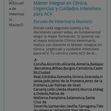
Máster Integral en Clínica,
Urgencias y Cuidados Intensivos
para ACV
Escuela de Veterinaria MasterD
Donde cada segundo cuenta y las
decisiones salvan vidas, es fundamental
elegir la mejor formación. Si quieres ser
el mejor Asistente Clínico Veterinario,
realiza con Davante el Máster Integral en
clínica, urgencias y cuidados intensivos
para ACV. Tu carrera como ACV de al...
,A
Coruña,Alcorcón,Alicante,Almería,Badajoz
,Barcelona,Bilbao,Burgos,Cantabria,Caste
lló,Ciudad
Real,Córdoba,Donostia,Girona,Granada,H
uelva,Jaén,Jerez de la Frontera,Jerez de la
frontera,Las Palmas de Gran
Canaria,León,Lleida,Madrid,Murcia,Málag
a,Oviedo,Palma de
Mallorca,Pamplona,Salamanca,Santa
Cruz de
Tenerife,Santander,Sevilla,Tarragona,Tole
do,Valencia,Valladolid,Vigo,Vitoria-