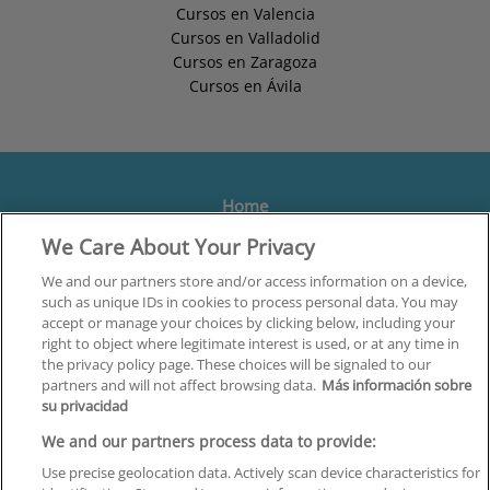
Cursos en Valencia
Cursos en Valladolid
Cursos en Zaragoza
Cursos en Ávila
Home
We Care About Your Privacy
Formación
Centros
We and our partners store and/or access information on a device,
such as unique IDs in cookies to process personal data. You may
Orientación
accept or manage your choices by clicking below, including your
right to object where legitimate interest is used, or at any time in
Quiénes somos
the privacy policy page. These choices will be signaled to our
partners and will not affect browsing data.
Más información sobre
Contacta
su privacidad
Aviso Legal
We and our partners process data to provide:
Política de Privacidad
Use precise geolocation data. Actively scan device characteristics for