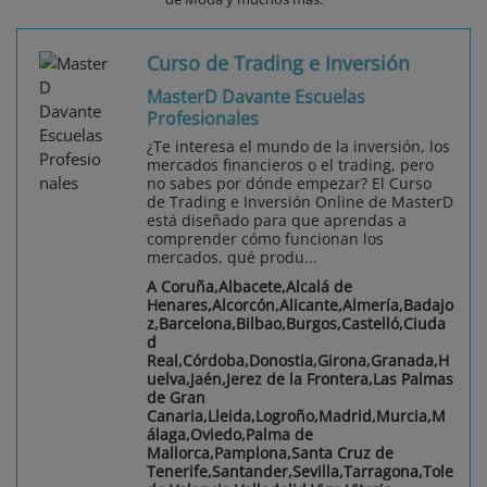
Curso de Trading e Inversión
MasterD Davante Escuelas
Profesionales
¿Te interesa el mundo de la inversión, los
mercados financieros o el trading, pero
no sabes por dónde empezar? El Curso
de Trading e Inversión Online de MasterD
está diseñado para que aprendas a
comprender cómo funcionan los
mercados, qué produ...
A Coruña,Albacete,Alcalá de
Henares,Alcorcón,Alicante,Almería,Badajo
z,Barcelona,Bilbao,Burgos,Castelló,Ciuda
d
Real,Córdoba,Donostia,Girona,Granada,H
uelva,Jaén,Jerez de la Frontera,Las Palmas
de Gran
Canaria,Lleida,Logroño,Madrid,Murcia,M
álaga,Oviedo,Palma de
Mallorca,Pamplona,Santa Cruz de
Tenerife,Santander,Sevilla,Tarragona,Tole