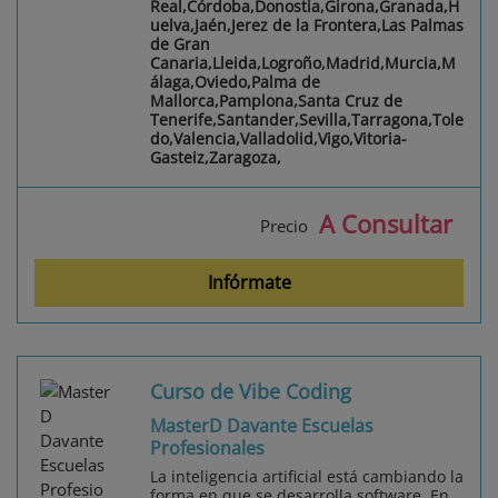
Real,Córdoba,Donostia,Girona,Granada,H
uelva,Jaén,Jerez de la Frontera,Las Palmas
de Gran
Canaria,Lleida,Logroño,Madrid,Murcia,M
álaga,Oviedo,Palma de
Mallorca,Pamplona,Santa Cruz de
Tenerife,Santander,Sevilla,Tarragona,Tole
do,Valencia,Valladolid,Vigo,Vitoria-
Gasteiz,Zaragoza,
A Consultar
Precio
Infórmate
Curso de Vibe Coding
MasterD Davante Escuelas
Profesionales
La inteligencia artificial está cambiando la
forma en que se desarrolla software. En