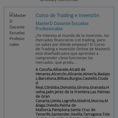
Curso de Trading e Inversión
MasterD Davante Escuelas
Profesionales
¿Te interesa el mundo de la inversión, los
mercados financieros o el trading, pero
no sabes por dónde empezar? El Curso
de Trading e Inversión Online de MasterD
está diseñado para que aprendas a
comprender cómo funcionan los
mercados, qué produ...
A Coruña,Albacete,Alcalá de
Henares,Alcorcón,Alicante,Almería,Badajo
z,Barcelona,Bilbao,Burgos,Castelló,Ciuda
d
Real,Córdoba,Donostia,Girona,Granada,H
uelva,Jaén,Jerez de la Frontera,Las Palmas
de Gran
Canaria,Lleida,Logroño,Madrid,Murcia,M
álaga,Oviedo,Palma de
Mallorca,Pamplona,Santa Cruz de
Tenerife,Santander,Sevilla,Tarragona,Tole