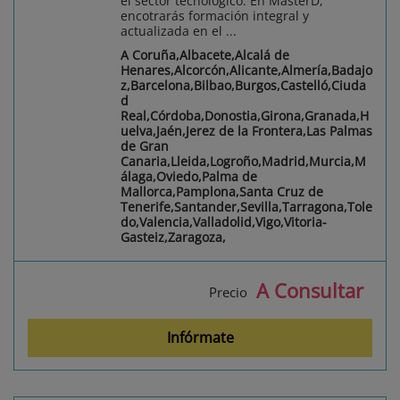
el sector tecnológico. En MasterD,
encotrarás formación integral y
actualizada en el ...
A Coruña,Albacete,Alcalá de
Henares,Alcorcón,Alicante,Almería,Badajo
z,Barcelona,Bilbao,Burgos,Castelló,Ciuda
d
Real,Córdoba,Donostia,Girona,Granada,H
uelva,Jaén,Jerez de la Frontera,Las Palmas
de Gran
Canaria,Lleida,Logroño,Madrid,Murcia,M
álaga,Oviedo,Palma de
Mallorca,Pamplona,Santa Cruz de
Tenerife,Santander,Sevilla,Tarragona,Tole
do,Valencia,Valladolid,Vigo,Vitoria-
Gasteiz,Zaragoza,
A Consultar
Precio
Infórmate