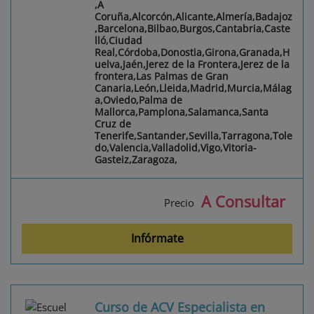
,A
Coruña,Alcorcón,Alicante,Almería,Badajoz
,Barcelona,Bilbao,Burgos,Cantabria,Caste
lló,Ciudad
Real,Córdoba,Donostia,Girona,Granada,H
uelva,Jaén,Jerez de la Frontera,Jerez de la
frontera,Las Palmas de Gran
Canaria,León,Lleida,Madrid,Murcia,Málag
a,Oviedo,Palma de
Mallorca,Pamplona,Salamanca,Santa
Cruz de
Tenerife,Santander,Sevilla,Tarragona,Tole
do,Valencia,Valladolid,Vigo,Vitoria-
Gasteiz,Zaragoza,
A Consultar
Precio
Infórmate
Curso de ACV Especialista en