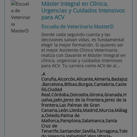
Máster Integral en Clínica,
Urgencias y Cuidados Intensivos
para ACV
Escuela de Veterinaria MasterD
Donde cada segundo cuenta y las
decisiones salvan vidas, es fundamental
elegir la mejor formación. Si quieres ser
el mejor Asistente Clínico Veterinario,
realiza con Davante el Máster Integral en
clínica, urgencias y cuidados intensivos
para ACV. Tu carrera como ACV de al...
,A
Coruña,Alcorcón,Alicante,Almería,Badajoz
,Barcelona,Bilbao,Burgos,Cantabria,Caste
lló,Ciudad
Real,Córdoba,Donostia,Girona,Granada,H
uelva,Jaén,Jerez de la Frontera,Jerez de la
frontera,Las Palmas de Gran
Canaria,León,Lleida,Madrid,Murcia,Málag
a,Oviedo,Palma de
Mallorca,Pamplona,Salamanca,Santa
Cruz de
Tenerife,Santander,Sevilla,Tarragona,Tole
do,Valencia,Valladolid,Vigo,Vitoria-