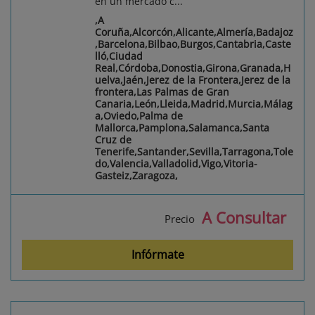
en un mercado c...
,A
Coruña,Alcorcón,Alicante,Almería,Badajoz
,Barcelona,Bilbao,Burgos,Cantabria,Caste
lló,Ciudad
Real,Córdoba,Donostia,Girona,Granada,H
uelva,Jaén,Jerez de la Frontera,Jerez de la
frontera,Las Palmas de Gran
Canaria,León,Lleida,Madrid,Murcia,Málag
a,Oviedo,Palma de
Mallorca,Pamplona,Salamanca,Santa
Cruz de
Tenerife,Santander,Sevilla,Tarragona,Tole
do,Valencia,Valladolid,Vigo,Vitoria-
Gasteiz,Zaragoza,
A Consultar
Precio
Infórmate