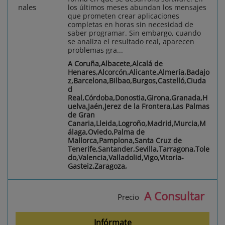
los últimos meses abundan los mensajes
que prometen crear aplicaciones
completas en horas sin necesidad de
saber programar. Sin embargo, cuando
se analiza el resultado real, aparecen
problemas gra...
A Coruña,Albacete,Alcalá de
Henares,Alcorcón,Alicante,Almería,Badajo
z,Barcelona,Bilbao,Burgos,Castelló,Ciuda
d
Real,Córdoba,Donostia,Girona,Granada,H
uelva,Jaén,Jerez de la Frontera,Las Palmas
de Gran
Canaria,Lleida,Logroño,Madrid,Murcia,M
álaga,Oviedo,Palma de
Mallorca,Pamplona,Santa Cruz de
Tenerife,Santander,Sevilla,Tarragona,Tole
do,Valencia,Valladolid,Vigo,Vitoria-
Gasteiz,Zaragoza,
A Consultar
Precio
Infórmate