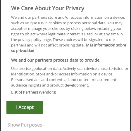
We Care About Your Privacy
Formación
Centros
We and our partners store and/or access information on a device,
such as unique IDs in cookies to process personal data. You may
Orientación
accept or manage your choices by clicking below, including your
right to object where legitimate interest is used, or at any time in
Quiénes somos
the privacy policy page. These choices will be signaled to our
partners and will not affect browsing data.
Más información sobre
Contacta
su privacidad
Aviso Legal
We and our partners process data to provide:
Política de Privacidad
Use precise geolocation data. Actively scan device characteristics for
identification. Store and/or access information on a device.
Política de Cookies
Personalised ads and content, ad and content measurement,
audience insights and product development.
Canal Ético
List of Partners (vendors)
¡Síguenos!
I Accept
©
Infoempleo
.
Reservados todos los derechos.
Show Purposes