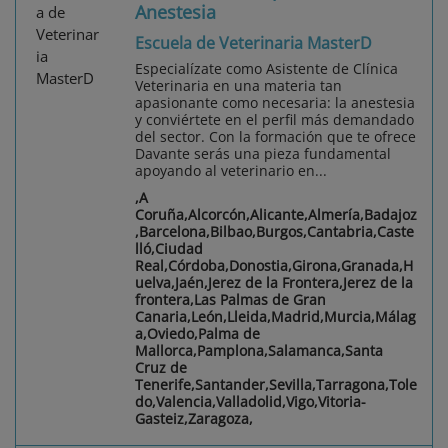
Anestesia
Escuela de Veterinaria MasterD
Especialízate como Asistente de Clínica
Veterinaria en una materia tan
apasionante como necesaria: la anestesia
y conviértete en el perfil más demandado
del sector. Con la formación que te ofrece
Davante serás una pieza fundamental
apoyando al veterinario en...
,A
Coruña,Alcorcón,Alicante,Almería,Badajoz
,Barcelona,Bilbao,Burgos,Cantabria,Caste
lló,Ciudad
Real,Córdoba,Donostia,Girona,Granada,H
uelva,Jaén,Jerez de la Frontera,Jerez de la
frontera,Las Palmas de Gran
Canaria,León,Lleida,Madrid,Murcia,Málag
a,Oviedo,Palma de
Mallorca,Pamplona,Salamanca,Santa
Cruz de
Tenerife,Santander,Sevilla,Tarragona,Tole
do,Valencia,Valladolid,Vigo,Vitoria-
Gasteiz,Zaragoza,