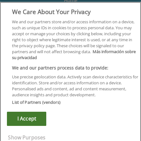
Home
We Care About Your Privacy
Formación
Centros
We and our partners store and/or access information on a device,
such as unique IDs in cookies to process personal data. You may
Orientación
accept or manage your choices by clicking below, including your
right to object where legitimate interest is used, or at any time in
Quiénes somos
the privacy policy page. These choices will be signaled to our
partners and will not affect browsing data.
Más información sobre
Contacta
su privacidad
Aviso Legal
We and our partners process data to provide:
Política de Privacidad
Use precise geolocation data. Actively scan device characteristics for
identification. Store and/or access information on a device.
Política de Cookies
Personalised ads and content, ad and content measurement,
audience insights and product development.
Canal Ético
List of Partners (vendors)
¡Síguenos!
I Accept
©
Infoempleo
.
Reservados todos los derechos.
Show Purposes