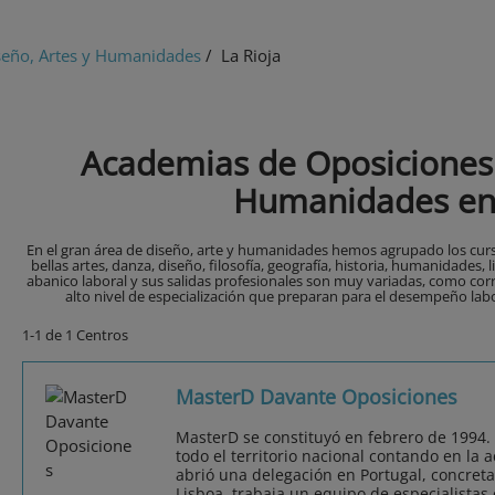
seño, Artes y Humanidades
/ La Rioja
Academias de Oposiciones 
Humanidades en 
En el gran área de diseño, arte y humanidades hemos agrupado los curs
bellas artes, danza, diseño, filosofía, geografía, historia, humanidades, l
abanico laboral y sus salidas profesionales son muy variadas, como cor
alto nivel de especialización que preparan para el desempeño labor
1-1 de 1 Centros
MasterD Davante Oposiciones
MasterD se constituyó en febrero de 1994.
todo el territorio nacional contando en la 
abrió una delegación en Portugal, concret
Lisboa, trabaja un equipo de especialistas