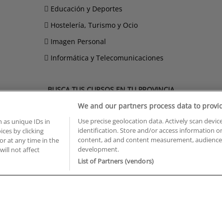
Educación y Deportes
Hostelería, Turismo y Ocio
Imagen Personal
Informática y Telecomunicaciones
BUSCA TUS CURSOS EN TU PROVINCIA
We and our partners process data to provi
 en Castellón
Cursos en La Rioja
 en Ciudad Real
Cursos en Las Palmas
Use precise geolocation data. Actively scan device
 as unique IDs in
 en Cáceres
Cursos en León
identification. Store and/or access information o
ces by clicking
content, ad and content measurement, audience 
 en Cádiz
Cursos en Lleida
or at any time in the
development.
will not affect
 en Córdoba
Cursos en Madrid
List of Partners (vendors)
 en Gipuzkoa
Cursos en Murcia
 en Girona
Cursos en Málaga
 en Granada
Cursos en Navarra
 en Huelva
Cursos en Pontevedra
 en Illes Balears
Cursos en Salamanca
 en Jaén
Cursos en Sevilla