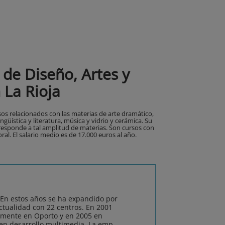
de Diseño, Artes y
La Rioja
os relacionados con las materias de arte dramático,
ingüística y literatura, música y vidrio y cerámica. Su
responde a tal amplitud de materias. Son cursos con
al. El salario medio es de 17.000 euros al año.
 En estos años se ha expandido por
actualidad con 22 centros. En 2001
amente en Oporto y en 2005 en
 en desarrollo multimedia. La emp...