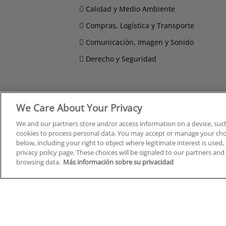
Calidad y Medio Ambiente
Compras, Logística y Transporte
Comunicación, Imagen y Sonido
Derecho y Seguridad
We Care About Your Privacy
Cursos en A Coruña
Cursos
Cursos en Albacete
Cursos
We and our partners store and/or access information on a device, such
Cursos en Alicante
Cursos
cookies to process personal data. You may accept or manage your choi
Cursos en Almería
Cursos
below, including your right to object where legitimate interest is used, 
privacy policy page. These choices will be signaled to our partners and 
Cursos en Araba/Álava
Cursos
browsing data.
Más información sobre su privacidad
Cursos en Asturias
Cursos
Cursos en Badajoz
Cursos
Cursos en Barcelona
Cursos
Cursos en Bizkaia
Cursos
Cursos en Burgos
Cursos
Cursos en Cantabria
Cursos