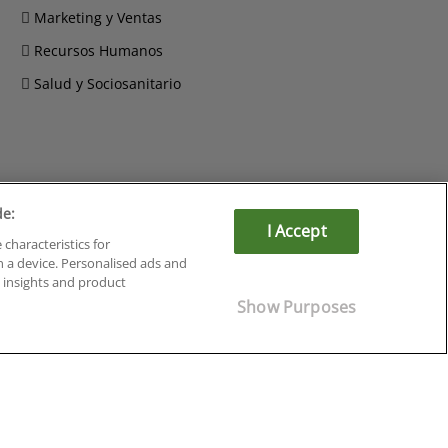
Marketing y Ventas
Recursos Humanos
Salud y Sociosanitario
de:
Cursos en Soria
I Accept
Cursos en Tarragona
 characteristics for
Cursos en Tenerife
n a device. Personalised ads and
insights and product
Cursos en Toledo
Cursos en Valencia
Show Purposes
Cursos en Valladolid
Cursos en Zaragoza
Cursos en Ávila