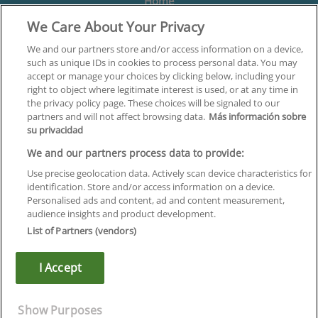
Home
We Care About Your Privacy
Formación
Centros
We and our partners store and/or access information on a device,
such as unique IDs in cookies to process personal data. You may
Orientación
accept or manage your choices by clicking below, including your
right to object where legitimate interest is used, or at any time in
Quiénes somos
the privacy policy page. These choices will be signaled to our
partners and will not affect browsing data.
Más información sobre
Contacta
su privacidad
Aviso Legal
We and our partners process data to provide:
Política de Privacidad
Use precise geolocation data. Actively scan device characteristics for
identification. Store and/or access information on a device.
Política de Cookies
Personalised ads and content, ad and content measurement,
audience insights and product development.
Canal Ético
List of Partners (vendors)
¡Síguenos!
I Accept
©
Infoempleo
.
Reservados todos los derechos.
Show Purposes