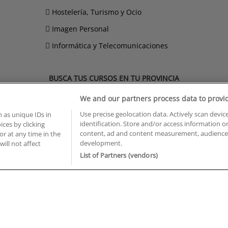
Hostelería, Turismo y Ocio
Imagen Personal
Informática y Telecomunicaciones
BUSCA TUS CURSOS EN TU PROVINCIA
 en Castellón
Cursos en La Rioja
We and our partners process data to provi
 en Ciudad Real
Cursos en Las Palmas
Use precise geolocation data. Actively scan device
 as unique IDs in
 en Cáceres
Cursos en León
identification. Store and/or access information o
ces by clicking
 en Cádiz
Cursos en Lleida
content, ad and content measurement, audience 
or at any time in the
 en Córdoba
Cursos en Madrid
development.
will not affect
 en Gipuzkoa
Cursos en Murcia
List of Partners (vendors)
 en Girona
Cursos en Málaga
 en Granada
Cursos en Navarra
 en Huelva
Cursos en Pontevedra
 en Illes Balears
Cursos en Salamanca
 en Jaén
Cursos en Sevilla