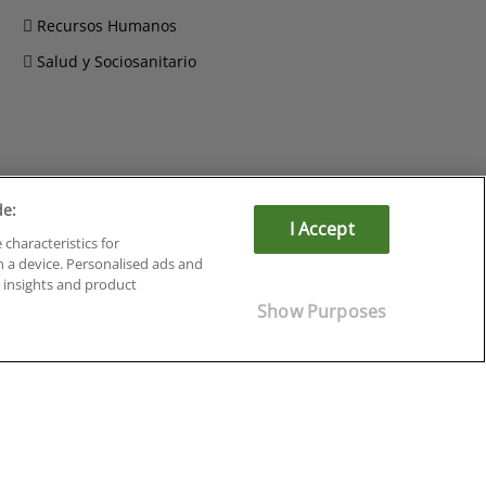
Recursos Humanos
Salud y Sociosanitario
Cursos en Soria
de:
I Accept
Cursos en Tarragona
 characteristics for
Cursos en Tenerife
n a device. Personalised ads and
Cursos en Toledo
insights and product
Cursos en Valencia
Show Purposes
Cursos en Valladolid
Cursos en Zaragoza
Cursos en Ávila