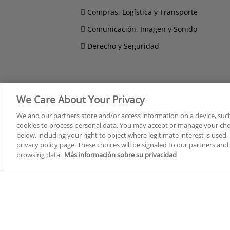
Compras, Logística y Transporte
Comunicación, Imagen y Sonido
Derecho y Seguridad
Cursos en A Coruña
Cursos
We Care About Your Privacy
Cursos en Albacete
Cursos
We and our partners store and/or access information on a device, such
Cursos en Alicante
Cursos
cookies to process personal data. You may accept or manage your choi
Cursos en Almería
Cursos
below, including your right to object where legitimate interest is used, 
Cursos en Araba/Álava
Cursos
privacy policy page. These choices will be signaled to our partners and 
Cursos en Asturias
Cursos
browsing data.
Más información sobre su privacidad
Cursos en Badajoz
Cursos
Cursos en Barcelona
Cursos
Cursos en Bizkaia
Cursos
Cursos en Burgos
Cursos
Cursos en Cantabria
Cursos